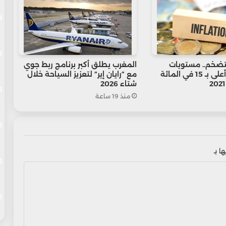
لتضخم.. مستويات
المغرب يطلق أكبر برنامج ربط جوي
الأسعار تظل أعلى بـ 15 في المائة
مع “رايان إير” لتعزيز السياحة خلال
شتاء 2026
منذ 19 ساعة
ا بـ