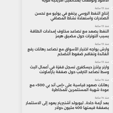
الأسود وتوقعات بمحاصيل أمريكية قوية
منذ 13 ساعة
إنتاج النفط الروسي يرتفع في يوليو مع تحسن
الصادرات واستعادة نشاط المصافي
منذ 13 ساعة
النفط يصعد مع تصاعد مخاوف إمدادات الطاقة
بسبب التوترات حول مضيق هرمز
منذ 13 ساعة
وارش يواجه اختبار الأسواق مع تصاعد رهانات رفع
الفائدة وتفاقم ضغوط التضخم
منذ 13 ساعة
وارنر براذرز ديسكفري تسجل قفزة في أعمال البث
وسط تصاعد الترقب حول صفقة باراماونت
منذ 14 ساعة
رهانات صعود قياسية على «إس آند بي 500» مع
عودة شهية المستثمرين للمخاطرة
منذ 14 ساعة
بعد أزمة حادة.. ليوبولد آشنبرينر يعود إلى الاستثمار
بصفقة قيمتها 400 مليون دولار