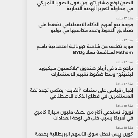
الصين ترفع مشترياتها من فول الصويا الأمريكي
في محاولة لتعزيز الهدنة التجارية
منذ 17 ساعة
موجة بيع أسهم الذكاء الاصطناعي تضغط على
صناديق التحوط وتبدد مكاسبها في يوليو
منذ 17 ساعة
فورد تكشف عن شاحنة كهربائية اقتصادية باسم
Fathom لمنافسة تسلا وBYD
منذ 17 ساعة
تراجع حاد في أرباح صندوق “بلاكستون سيكيورد
ليندينج” وسط ضغوط تقييم الاستثمارات
منذ 17 ساعة
إقبال قياسي على سندات “ألفابت” يعكس تجدد ثقة
المستثمرين في قطاع الذكاء الاصطناعي
منذ 18 ساعة
تويوتا تستدعي أكثر من نصف مليون سيارة كامري
في أمريكا بسبب خلل في لوحة العدادات
منذ 18 ساعة
كوين بيس تدخل سوق الأسهم البريطانية بخدمة