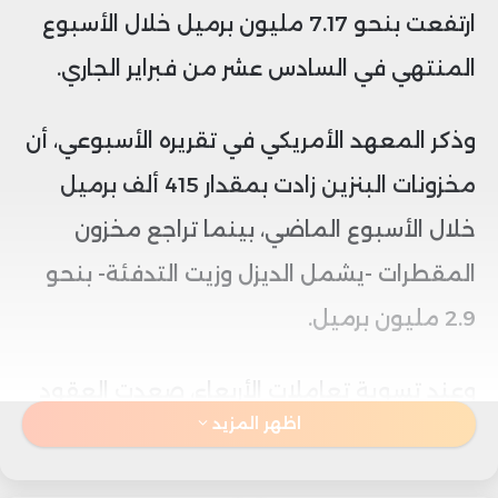
ارتفعت بنحو 7.17 مليون برميل خلال الأسبوع
المنتهي في السادس عشر من فبراير الجاري.
وذكر المعهد الأمريكي في تقريره الأسبوعي، أن
مخزونات البنزين زادت بمقدار 415 ألف برميل
خلال الأسبوع الماضي، بينما تراجع مخزون
المقطرات -يشمل الديزل وزيت التدفئة- بنحو
2.9 مليون برميل.
وعند تسوية تعاملات الأربعاء، صعدت العقود
اظهر المزيد
الآجلة لخام برنت تسليم شهر أبريل بنسبة
0.85% بما يعادل 69 سنتًا عند 83.03 دولار