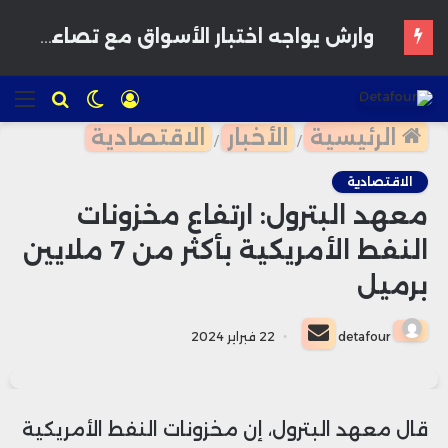
وارش يواجه اختبار الأسواق مع تصاعد رهانات رفع الفائدة وتفاقم ضغوط التضخم
تسجيل
الوضع
للبحث
الق
الدخول
المظلم
الرئيسية
الأخبار
الاقتصادية
/
/
الاقتصادية
معهد البترول: ارتفاع مخزونات
النفط الأمريكية بأكثر من 7 ملايين
برميل
أرسل
detafour
22 فبراير 2024
بريدا
إلكترونيا
قال معهد البترول، إن مخزونات النفط الأمريكية