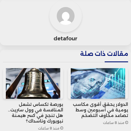
للبرميل.
فيما ارتفع سعر خام نايمكس الأمريكي تسليم
أبريل -العقد الأكثر نشاطًا- بنسبة 1.15% أو 87
detafour
سنتًا إلى 77.91 دولار للبرميل.
مقالات ذات صلة
الدولار يحقق أقوى مكاسب
بورصة تكساس تشعل
يومية في أسبوعين وسط
المنافسة في وول ستريت..
تصاعد مخاوف التضخم
هل تنجح في كسر هيمنة
نيويورك وناسداك؟
منذ 8 ساعات
منذ 8 ساعات