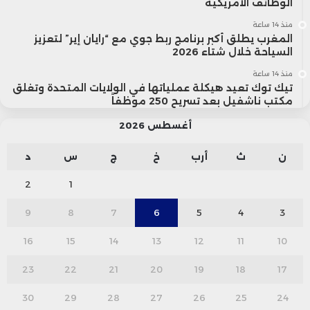
الوظائف الأمريكية
منذ 14 ساعة
المغرب يطلق أكبر برنامج ربط جوي مع “رايان إير” لتعزيز
السياحة خلال شتاء 2026
منذ 14 ساعة
تيك توك تعيد هيكلة عملياتها في الولايات المتحدة وتغلق
مكتب ناشفيل بعد تسريح 250 موظفاً
أغسطس 2026
ن
ث
أرب
خ
ج
س
د
2
1
9
8
7
6
5
4
3
16
15
14
13
12
11
10
23
22
21
20
19
18
17
30
29
28
27
26
25
24