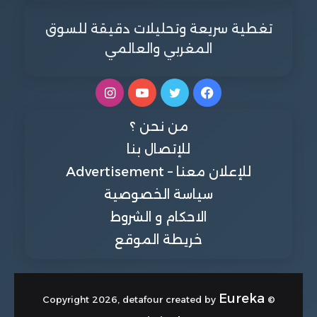
تغطية سريعة وتحليلات دقيقة للسوق
المغربي والعالمي
فيسبوك
تويتر
يوتيوب
انستقرام
من نحن ؟
للإتصال بنا
للإعلان معنا – Advertisement
سياسة الخصوصية
الاحكام و الشروط
خريطة الموقع
Eureka
© Copyright 2026, detafour created by