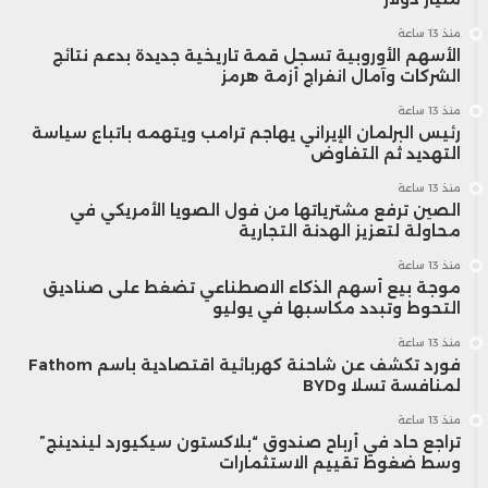
منذ 13 ساعة
الأسهم الأوروبية تسجل قمة تاريخية جديدة بدعم نتائج
الشركات وآمال انفراج أزمة هرمز
منذ 13 ساعة
رئيس البرلمان الإيراني يهاجم ترامب ويتهمه باتباع سياسة
التهديد ثم التفاوض
منذ 13 ساعة
الصين ترفع مشترياتها من فول الصويا الأمريكي في
محاولة لتعزيز الهدنة التجارية
منذ 13 ساعة
موجة بيع أسهم الذكاء الاصطناعي تضغط على صناديق
التحوط وتبدد مكاسبها في يوليو
منذ 13 ساعة
فورد تكشف عن شاحنة كهربائية اقتصادية باسم Fathom
لمنافسة تسلا وBYD
منذ 13 ساعة
تراجع حاد في أرباح صندوق “بلاكستون سيكيورد ليندينج”
وسط ضغوط تقييم الاستثمارات