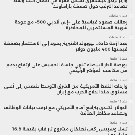
وارنر براذرز ديسكفري تسجل قفزة في أعمال البث وسط
تصاعد الترقب حول صفقة باراماونت
منذ 9 ساعات
رهانات صعود قياسية على «إس آند بي 500» مع عودة
شهية المستثمرين للمخاطرة
منذ 9 ساعات
بعد أزمة حادة.. ليوبولد آشنبرينر يعود إلى الاستثمار بصفقة
قيمتها 400 مليون دولار
منذ 12 ساعة
بورصة الدار البيضاء تنهي جلسة الخميس على ارتفاع بدعم
من مكاسب المؤشر الرئيسي
منذ 12 ساعة
واردات النفط الأمريكية من الشرق الأوسط تنتعش إلى أعلى
مستوى منذ اندلاع الحرب مع إيران
منذ 12 ساعة
الدولار الكندي يتراجع أمام الأمريكي مع ترقب بيانات الوظائف
وتصاعد مخاطر الطاقة
منذ 13 ساعة
تسلا وسبيس إكس تطلقان مشروع تيرافاب بقيمة 16.8
مليار دولار