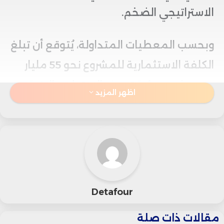
الاستراتيجي الضخم.
وبحسب المعطيات المتداولة، يُتوقع أن تبلغ
الكلفة الاستثمارية للمشروع نحو 55 مليار
درهم، ضمن رؤية تهدف إلى تطوير البنية
اظهر المزيد
التحتية لقطاع النقل وتعزيز شبكة القطارات
فائقة السرعة في المملكة.
ويرتقب أن يشكل هذا الخط السككي نقلة
نوعية في ربط جنوب المغرب بوسطه، من
Detafour
خلال تقليص زمن الرحلات بشكل كبير بين
المدينتين، إلى جانب دعم الدينامية
مقالات ذات صلة