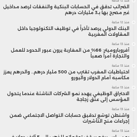
منذ 12 ساعة
الضرائب تدقق في الحسابات البنكية والنفقات لرصد مداخيل
غير مصرح بها بـ3 مليارات درهم
منذ 12 ساعة
البنك الدولي يرصد تأخراً في توظيف التكنولوجيا داخل
المقاولات المغربية
منذ 13 ساعة
أفروباروميتر: 66% من المغاربة يرون عبور الحدود للعمل
والتجارة أمراً صعباً
منذ 13 ساعة
احتياطيات المغرب تقترب من 500 مليار درهم.. والدرهم يعزز
مكاسبه أمام الدولار واليورو
منذ 13 ساعة
الاحتراق الوظيفي يهدد نمو الشركات الناشئة عندما يتحول
المؤسس إلى عنق زجاجة
منذ 13 ساعة
واشنطن توسّع تدقيق حسابات التواصل الاجتماعي ضمن
إجراءات منح التأشيرات
منذ 13 ساعة
يو بي إس يرفع سقف توقعاته للذهب إلى 5 آلاف دولار في