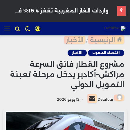
هواتف مخترقة تغزو الأسواق المغربية بأسعار مغرية وتحذيرات من برمجيات تجسس
تسجيل
الوضع
للبحث
الق
الدخول
المظلم
الرئيسية
الأخبار
/
اقتصاد المغرب
الأخبار
مشروع القطار فائق السرعة
مراكش–أكادير يدخل مرحلة تعبئة
التمويل الدولي
أرسل
Detafour
12 يونيو 2026
بريدا
إلكترونيا