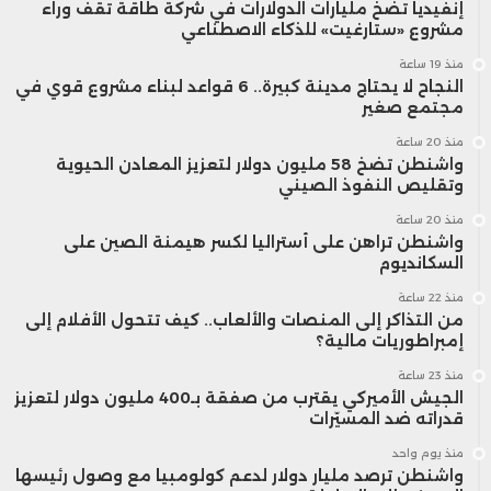
إنفيديا تضخ مليارات الدولارات في شركة طاقة تقف وراء
مشروع «ستارغيت» للذكاء الاصطناعي
منذ 19 ساعة
النجاح لا يحتاج مدينة كبيرة.. 6 قواعد لبناء مشروع قوي في
مجتمع صغير
منذ 20 ساعة
واشنطن تضخ 58 مليون دولار لتعزيز المعادن الحيوية
وتقليص النفوذ الصيني
منذ 20 ساعة
واشنطن تراهن على أستراليا لكسر هيمنة الصين على
السكانديوم
منذ 22 ساعة
من التذاكر إلى المنصات والألعاب.. كيف تتحول الأفلام إلى
إمبراطوريات مالية؟
منذ 23 ساعة
الجيش الأميركي يقترب من صفقة بـ400 مليون دولار لتعزيز
قدراته ضد المسيّرات
منذ يوم واحد
واشنطن ترصد مليار دولار لدعم كولومبيا مع وصول رئيسها