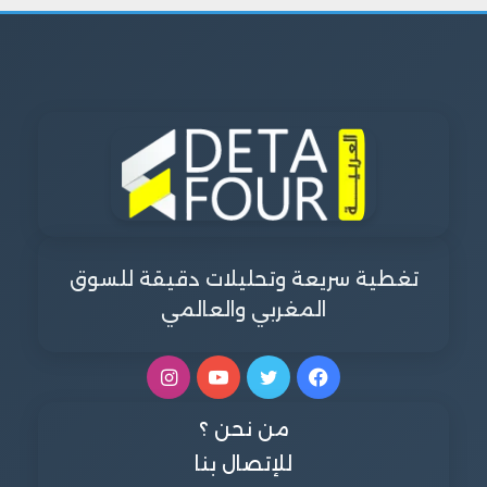
تغطية سريعة وتحليلات دقيقة للسوق
المغربي والعالمي
فيسبوك
تويتر
يوتيوب
انستقرام
من نحن ؟
للإتصال بنا