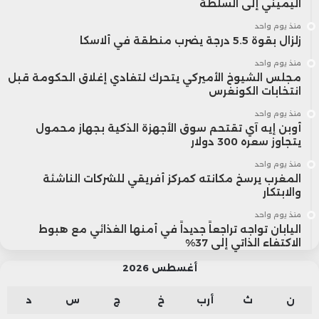
اليميني إلى السلطة
منذ يوم واحد
زلزال بقوة 5.5 درجة يضرب منطقة في ألاسكا
منذ يوم واحد
مجلس الشيوخ الأميركي يتحرك لتفادي إغلاق الحكومة قبل
انتخابات الكونغرس
منذ يوم واحد
أوبن إيه آي تقتحم سوق الأجهزة الذكية بجهاز محمول
يتجاوز سعره 300 دولار
منذ يوم واحد
المغرب يرسخ مكانته كمركز أفريقي للشركات الناشئة
والابتكار
منذ يوم واحد
اليابان تواجه تراجعاً جديداً في أمنها الغذائي مع هبوط
الاكتفاء الذاتي إلى 37%
أغسطس 2026
ن
ث
أرب
خ
ج
س
د