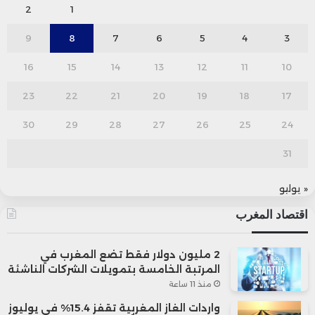
2
1
9
8
7
6
5
4
3
16
15
14
13
12
11
10
23
22
21
20
19
18
17
30
29
28
27
26
25
24
31
« يوليو
اقتصاد المغرب
2 مليون دولار فقط تضع المغرب في
المرتبة الخامسة بتمويلات الشركات الناشئة
منذ 11 ساعة
واردات الغاز المغربية تقفز 15.4% في يوليوز