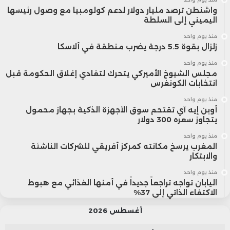
واشنطن ترصد مليار دولار لدعم كولومبيا مع وصول رئيسها
اليميني إلى السلطة
منذ يوم واحد
زلزال بقوة 5.5 درجة يضرب منطقة في ألاسكا
منذ يوم واحد
مجلس الشيوخ الأميركي يتحرك لتفادي إغلاق الحكومة قبل
انتخابات الكونغرس
منذ يوم واحد
أوبن إيه آي تقتحم سوق الأجهزة الذكية بجهاز محمول
يتجاوز سعره 300 دولار
منذ يوم واحد
المغرب يرسخ مكانته كمركز أفريقي للشركات الناشئة
والابتكار
منذ يوم واحد
اليابان تواجه تراجعاً جديداً في أمنها الغذائي مع هبوط
الاكتفاء الذاتي إلى 37%
أغسطس 2026