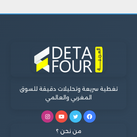
تغطية سريعة وتحليلات دقيقة للسوق
المغربي والعالمي
فيسبوك
تويتر
يوتيوب
انستقرام
من نحن ؟