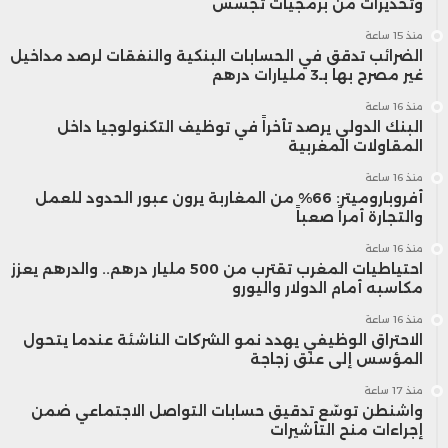
وتحذيرات من برمجيات تجسس
الأخضر، ويوفر فضاءً حيويًا لتلاقي البحث العلمي
منذ 15 ساعة
بالصناعة والسياسات العمومية، في تجسيد حيّ
الضرائب تدقق في الحسابات البنكية والنفقات لرصد مداخيل
غير مصرح بها بـ3 مليارات درهم
لالتزام المغرب بريادة الابتكار المناخي وتطوير
منذ 16 ساعة
البنك الدولي يرصد تأخراً في توظيف التكنولوجيا داخل
التكنولوجيات النظيفة على المستوى القاري
المقاولات المغربية
والدولي.
منذ 16 ساعة
أفروباروميتر: 66% من المغاربة يرون عبور الحدود للعمل
والتجارة أمراً صعباً
منذ 16 ساعة
احتياطيات المغرب تقترب من 500 مليار درهم.. والدرهم يعزز
مكاسبه أمام الدولار واليورو
منذ 16 ساعة
الاحتراق الوظيفي يهدد نمو الشركات الناشئة عندما يتحول
المؤسس إلى عنق زجاجة
منذ 17 ساعة
واشنطن توسّع تدقيق حسابات التواصل الاجتماعي ضمن
إجراءات منح التأشيرات