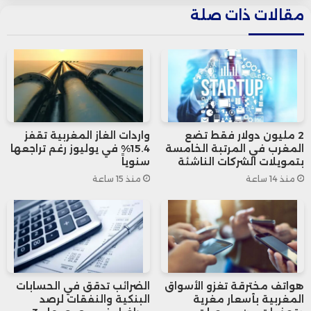
مقالات ذات صلة
الراهنة في مشهد الطاقة العالمي، من أبرزها:
الهيدروجين الأخضر وتقنيات Power-to-X
حلول تخزين الطاقة
2 مليون دولار فقط تضع
واردات الغاز المغربية تقفز
المغرب في المرتبة الخامسة
15.4% في يوليوز رغم تراجعها
بتمويلات الشركات الناشئة
سنوياً
تثمين انبعاثات ثاني أكسيد الكربون
منذ 14 ساعة
منذ 15 ساعة
تطبيقات الذكاء الاصطناعي في الطاقة
قضايا التنظيم والتمويل المرتبطة بالانتقال
الطاقي
هواتف مخترقة تغزو الأسواق
الضرائب تدقق في الحسابات
المغربية بأسعار مغرية
البنكية والنفقات لرصد