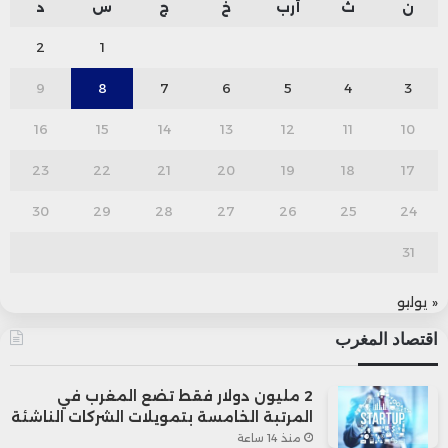
ن
ث
أرب
خ
ج
س
د
2
1
9
8
7
6
5
4
3
16
15
14
13
12
11
10
23
22
21
20
19
18
17
30
29
28
27
26
25
24
31
« يوليو
اقتصاد المغرب
2 مليون دولار فقط تضع المغرب في
المرتبة الخامسة بتمويلات الشركات الناشئة
منذ 14 ساعة