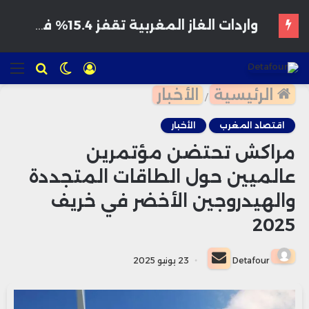
هواتف مخترقة تغزو الأسواق المغربية بأسعار مغرية وتحذيرات من برمجيات تجسس
تسجيل
الوضع
للبحث
الق
الدخول
المظلم
الرئيسية
الأخبار
/
اقتصاد المغرب
الأخبار
مراكش تحتضن مؤتمرين
عالميين حول الطاقات المتجددة
والهيدروجين الأخضر في خريف
2025
أرسل
Detafour
23 يونيو 2025
بريدا
إلكترونيا