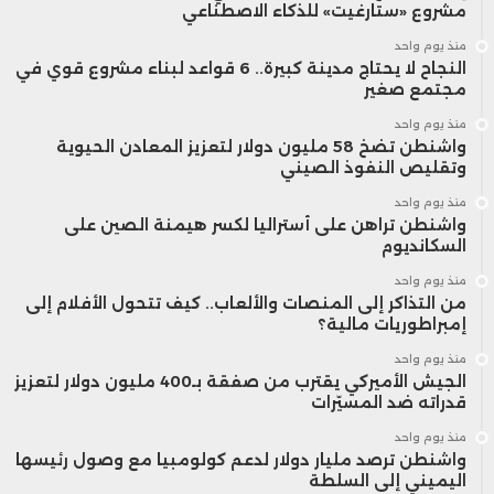
مشروع «ستارغيت» للذكاء الاصطناعي
منذ يوم واحد
النجاح لا يحتاج مدينة كبيرة.. 6 قواعد لبناء مشروع قوي في
مجتمع صغير
منذ يوم واحد
واشنطن تضخ 58 مليون دولار لتعزيز المعادن الحيوية
وتقليص النفوذ الصيني
منذ يوم واحد
واشنطن تراهن على أستراليا لكسر هيمنة الصين على
السكانديوم
منذ يوم واحد
من التذاكر إلى المنصات والألعاب.. كيف تتحول الأفلام إلى
إمبراطوريات مالية؟
منذ يوم واحد
الجيش الأميركي يقترب من صفقة بـ400 مليون دولار لتعزيز
قدراته ضد المسيّرات
منذ يوم واحد
واشنطن ترصد مليار دولار لدعم كولومبيا مع وصول رئيسها
اليميني إلى السلطة