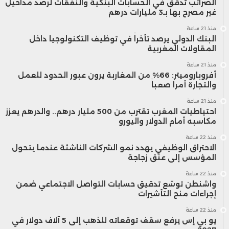
الضرائب تدقق في الحسابات البنكية والنفقات لرصد مداخيل
المستقبل. وقال: “يبدو أن الذكاء الاصطناعي
غير مصرح بها بـ3 مليارات درهم
سيكون التكنولوجيا العامة التالية، وعلينا
منذ 21 ساعة
البنك الدولي يرصد تأخراً في توظيف التكنولوجيا داخل
تطويره بشكل مناسب وسليم”.
المقاولات المغربية
منذ 21 ساعة
أفروباروميتر: 66% من المغاربة يرون عبور الحدود للعمل
والتجارة أمراً صعباً
منذ 21 ساعة
احتياطيات المغرب تقترب من 500 مليار درهم.. والدرهم يعزز
مكاسبه أمام الدولار واليورو
منذ 22 ساعة
الاحتراق الوظيفي يهدد نمو الشركات الناشئة عندما يتحول
المؤسس إلى عنق زجاجة
منذ 22 ساعة
واشنطن توسّع تدقيق حسابات التواصل الاجتماعي ضمن
إجراءات منح التأشيرات
منذ 22 ساعة
يو بي إس يرفع سقف توقعاته للذهب إلى 5 آلاف دولار في