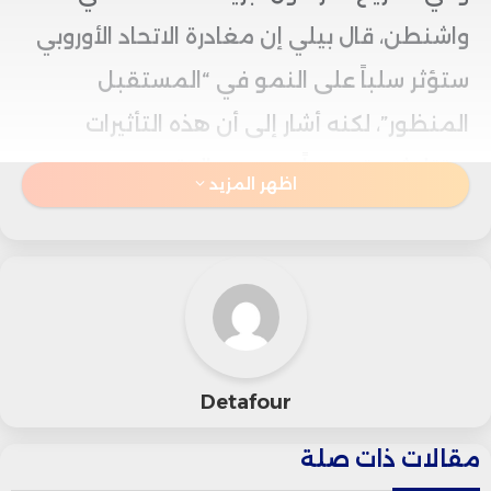
واشنطن، قال بيلي إن مغادرة الاتحاد الأوروبي
ستؤثر سلباً على النمو في “المستقبل
المنظور”، لكنه أشار إلى أن هذه التأثيرات
ستتلاشى تدريجياً مع مرور الوقت.
اظهر المزيد
وأضاف بيلي: “عندما يصبح الاقتصاد أقل
انفتاحاً، تتقلص فرص النمو، لكن التجارة تعيد
تشكيل نفسها بمرور الزمن، ويبدو أن هذا ما
شهدناه بالفعل”، موضحاً أن الاقتصاد
Detafour
البريطاني يواجه سلسلة من الصدمات
مقالات ذات صلة
الهيكلية تشمل جائحة كورونا، الحرب الروسية