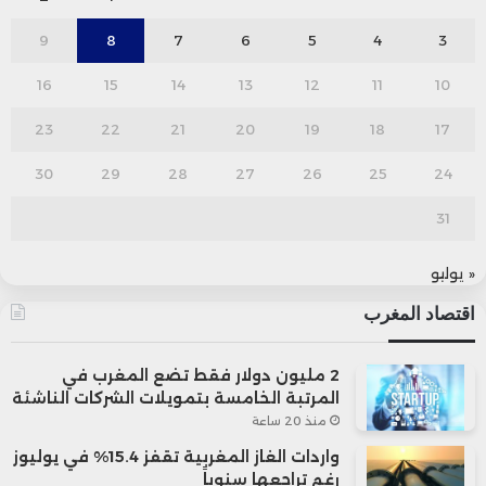
9
8
7
6
5
4
3
16
15
14
13
12
11
10
23
22
21
20
19
18
17
30
29
28
27
26
25
24
31
« يوليو
اقتصاد المغرب
2 مليون دولار فقط تضع المغرب في
المرتبة الخامسة بتمويلات الشركات الناشئة
منذ 20 ساعة
واردات الغاز المغربية تقفز 15.4% في يوليوز
رغم تراجعها سنوياً