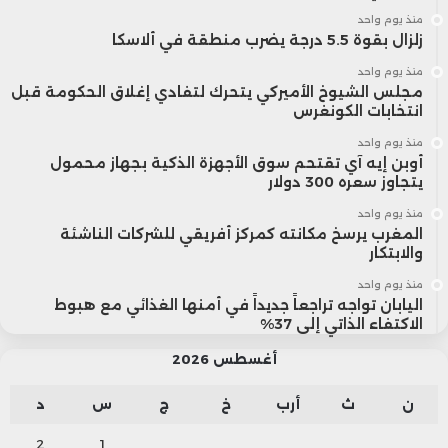
منذ يوم واحد
زلزال بقوة 5.5 درجة يضرب منطقة في ألاسكا
منذ يوم واحد
مجلس الشيوخ الأميركي يتحرك لتفادي إغلاق الحكومة قبل
انتخابات الكونغرس
منذ يوم واحد
أوبن إيه آي تقتحم سوق الأجهزة الذكية بجهاز محمول
يتجاوز سعره 300 دولار
منذ يوم واحد
المغرب يرسخ مكانته كمركز أفريقي للشركات الناشئة
والابتكار
منذ يوم واحد
اليابان تواجه تراجعاً جديداً في أمنها الغذائي مع هبوط
الاكتفاء الذاتي إلى 37%
أغسطس 2026
ن
ث
أرب
خ
ج
س
د
2
1