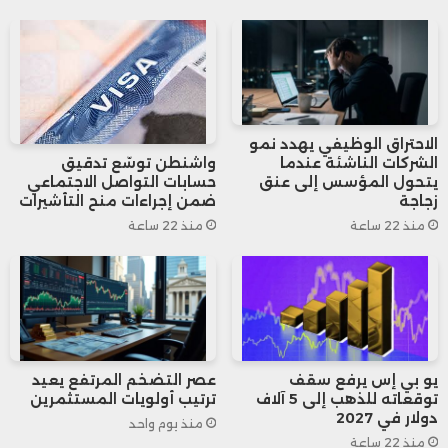
على أوكرانيا، الرسوم الجمركية الأميركية،
بالإضافة إلى تحديات مرتبطة بتباطؤ الإنتاجية
وشيخوخة السكان.
الاحتراق الوظيفي يهدد نمو
وتشير تقديرات المكتب الحكومي للمسؤولية
الشركات الناشئة عندما
واشنطن توسّع تدقيق
يتحول المؤسس إلى عنق
حسابات التواصل الاجتماعي
المالية إلى أن “بريكست” خفّض الناتج المحلي
زجاجة
ضمن إجراءات منح التأشيرات
منذ 22 ساعة
منذ 22 ساعة
الإجمالي البريطاني بنسبة دائمة تصل إلى 4%.
وأوضح بيلي أن إمكانات النمو في المملكة
المتحدة تباطأت إلى 1.5% سنوياً خلال السنوات
الـ15 الماضية، مقارنة بـ2.5% في العقدين
يو بي إس يرفع سقف
عصر التضخم المرتفع يعيد
توقعاته للذهب إلى 5 آلاف
ترتيب أولويات المستثمرين
دولار في 2027
السابقين، مما انعكس سلباً على المالية
منذ يوم واحد
منذ 22 ساعة