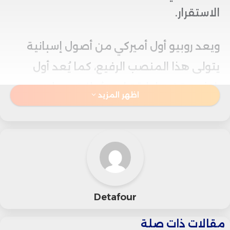
الاستقرار.
ويعد روبيو أول أميركي من أصول إسبانية
يتولى هذا المنصب الرفيع، كما يُعد أول
شخصية في إدارة ترامب يُوافق مجلس
اظهر المزيد
الشيوخ على تعيينها.
على الرغم من الانقسامات الحزبية الحادة
في البلاد، حصل روبيو على دعم غير مسبوق
حيث تمت الموافقة على ترشيحه بنسبة 99
Detafour
صوتًا مقابل صفر.
مقالات ذات صلة