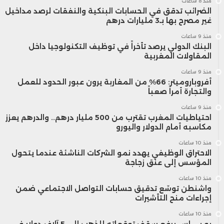
منذ 8 ساعات
الضرائب تدقق في الحسابات البنكية والنفقات لرصد مداخيل
غير مصرح بها بـ3 مليارات درهم
منذ 9 ساعات
البنك الدولي يرصد تأخراً في توظيف التكنولوجيا داخل
المقاولات المغربية
منذ 9 ساعات
أفروباروميتر: 66% من المغاربة يرون عبور الحدود للعمل
والتجارة أمراً صعباً
منذ 9 ساعات
احتياطيات المغرب تقترب من 500 مليار درهم.. والدرهم يعزز
مكاسبه أمام الدولار واليورو
منذ 10 ساعات
الاحتراق الوظيفي يهدد نمو الشركات الناشئة عندما يتحول
المؤسس إلى عنق زجاجة
منذ 10 ساعات
واشنطن توسّع تدقيق حسابات التواصل الاجتماعي ضمن
إجراءات منح التأشيرات
منذ 10 ساعات
يو بي إس يرفع سقف توقعاته للذهب إلى 5 آلاف دولار في