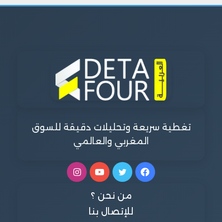
تغطية سريعة وتحليلات دقيقة للسوق
المغربي والعالمي
فيسبوك
تويتر
يوتيوب
انستقرام
من نحن ؟
للإتصال بنا