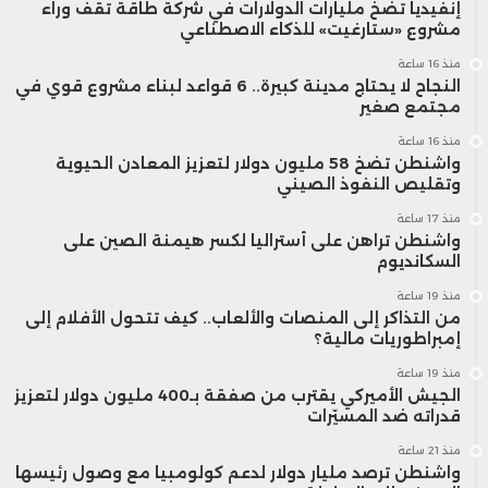
إنفيديا تضخ مليارات الدولارات في شركة طاقة تقف وراء
مشروع «ستارغيت» للذكاء الاصطناعي
منذ 16 ساعة
النجاح لا يحتاج مدينة كبيرة.. 6 قواعد لبناء مشروع قوي في
مجتمع صغير
منذ 16 ساعة
واشنطن تضخ 58 مليون دولار لتعزيز المعادن الحيوية
وتقليص النفوذ الصيني
منذ 17 ساعة
واشنطن تراهن على أستراليا لكسر هيمنة الصين على
السكانديوم
منذ 19 ساعة
من التذاكر إلى المنصات والألعاب.. كيف تتحول الأفلام إلى
إمبراطوريات مالية؟
منذ 19 ساعة
الجيش الأميركي يقترب من صفقة بـ400 مليون دولار لتعزيز
قدراته ضد المسيّرات
منذ 21 ساعة
واشنطن ترصد مليار دولار لدعم كولومبيا مع وصول رئيسها