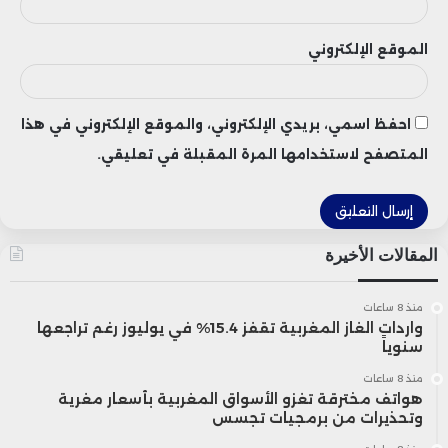
الموقع الإلكتروني
وفي تصريحات صحفية، قال ريش: “ليس سرًا
أن القوى المعادية من الصين إلى روسيا،
احفظ اسمي، بريدي الإلكتروني، والموقع الإلكتروني في هذا
ومن كوريا الشمالية إلى إيران، قد تشكلت
المتصفح لاستخدامها المرة المقبلة في تعليقي.
في محور يسعى إلى إضعاف الولايات
المتحدة”.
المقالات الأخيرة
وأضاف: “نحن بحاجة إلى قائد دبلوماسي
منذ 8 ساعات
ثابت المبدأ ويركز على العمل، مثل ماركو
واردات الغاز المغربية تقفز 15.4% في يوليوز رغم تراجعها
سنوياً
روبيو، لمواجهة هذه التحديات”.
منذ 8 ساعات
هواتف مخترقة تغزو الأسواق المغربية بأسعار مغرية
وتحذيرات من برمجيات تجسس