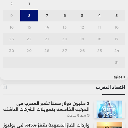
2
1
9
8
7
6
5
4
3
16
15
14
13
12
11
10
23
22
21
20
19
18
17
30
29
28
27
26
25
24
31
« يوليو
اقتصاد المغرب
2 مليون دولار فقط تضع المغرب في
المرتبة الخامسة بتمويلات الشركات الناشئة
منذ 8 ساعات
واردات الغاز المغربية تقفز 15.4% في يوليوز