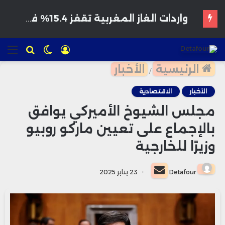
هواتف مخترقة تغزو الأسواق المغربية بأسعار مغرية وتحذيرات من برمجيات تجسس
تسجيل
الوضع
للبحث
الق
الدخول
المظلم
الرئيسية
الأخبار
/
الأخبار
الاقتصادية
مجلس الشيوخ الأميركي يوافق
بالإجماع على تعيين ماركو روبيو
وزيرًا للخارجية
أرسل
Detafour
23 يناير 2025
بريدا
إلكترونيا