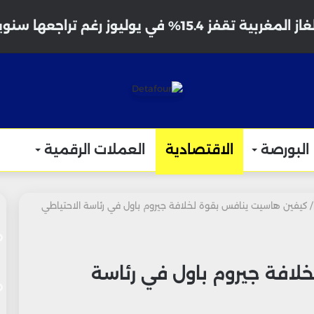
ية تقفز 15.4% في يوليوز رغم تراجعها سنوياً
البورصة
الاقتصادية
العملات الرقمية
/
كيفين هاسيت ينافس بقوة لخلافة جيروم باول في رئاسة الاحتياطي
لافة جيروم باول في رئاسة