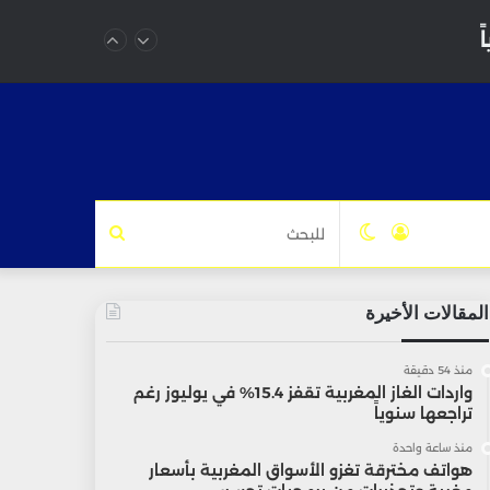
تسجيل
الوضع
للبحث
الدخول
المظلم
المقالات الأخيرة
منذ 54 دقيقة
واردات الغاز المغربية تقفز 15.4% في يوليوز رغم
تراجعها سنوياً
منذ ساعة واحدة
هواتف مخترقة تغزو الأسواق المغربية بأسعار