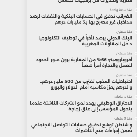
مغرية وتحذيرات من برمجيات تجسس
منذ ساعة واحدة
الضرائب تدقق في الحسابات البنكية والنفقات لرصد
مداخيل غير مصرح بها بـ3 مليارات درهم
منذ ساعتين
البنك الدولي يرصد تأخراً في توظيف التكنولوجيا
داخل المقاولات المغربية
منذ ساعتين
أفروباروميتر: 66% من المغاربة يرون عبور الحدود
للعمل والتجارة أمراً صعباً
منذ ساعتين
احتياطيات المغرب تقترب من 500 مليار درهم..
والدرهم يعزز مكاسبه أمام الدولار واليورو
منذ 3 ساعات
الاحتراق الوظيفي يهدد نمو الشركات الناشئة عندما
يتحول المؤسس إلى عنق زجاجة
منذ 3 ساعات
واشنطن توسّع تدقيق حسابات التواصل الاجتماعي
ضمن إجراءات منح التأشيرات