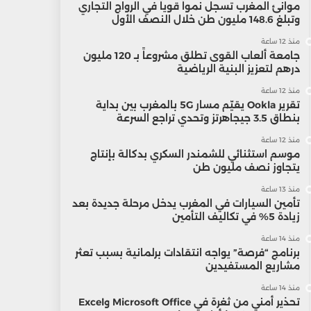
موانئ المغرب تسجل نمواً قوياً في الرواج التجاري
وتبلغ 148.6 مليون طن خلال النصف الأول
منذ 12 ساعة
جامعة ألعاب القوى تطلق مشروعاً بـ 120 مليون
درهم لتعزيز البنية الرياضية
منذ 12 ساعة
تقرير Ookla يقيّم مسار 5G بالمغرب بين بداية
بنطاق 3.5 جيجاهرتز وتحدي تراجع السرعة
منذ 12 ساعة
موسم استثنائي للشمندر السكري بدكالة بإنتاج
يتجاوز نصف مليون طن
منذ 13 ساعة
تأمين السيارات في المغرب يدخل مرحلة جديدة بعد
زيادة 5% في تكاليف التأمين
منذ 14 ساعة
برنامج “فرصة” يواجه انتقادات برلمانية بسبب تعثر
مشاريع المستفيدين
منذ 14 ساعة
تحذير أمني من ثغرة في Microsoft Office وExcel