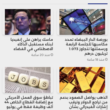
وتوقعت الشركة أن تصل إيرادات البنية التحتية
السحابية إلى 18 مليار دولار في السنة المالية
2026، مع استمرار نمو الإيرادات لتصل إلى 32
بورصة الدار البيضاء تمدد
ماسك يراهن على إنفيديا
ملياراً، و73 ملياراً، و114 ملياراً، و144 مليار دولار
مكاسبها للجلسة الرابعة
لبناء مستقبل الذكاء
ورسملتها تتجاوز 1.073
الاصطناعي في الفضاء
خلال السنوات الأربع التالية، ما يعكس قوة الطلب
تريليون درهم
منذ 20 ساعة
منذ 18 ساعة
على خدماتها السحابية واستراتيجيتها الطموحة
للتوسع.
الذهب يواصل الصعود بدعم
تباطؤ سوق العمل الأمريكي
من تراجع الدولار وترقب
مع إضافة القطاع الخاص 44
إشارات الفيدرالي بشأن
ألف وظيفة فقط في يوليو