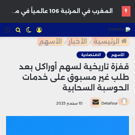
الخزينة المغربية تعبئ 800 مليون درهم من سوق السندات وسط طلب قوي من المستثمرين
تسجيل
الوضع
للبحث
الق
الدخول
المظلم
الرئيسية
الأخبار
الأسهم
/
/
الأسهم
الاقتصادية
قفزة تاريخية لسهم أوراكل بعد
طلب غير مسبوق على خدمات
الحوسبة السحابية
أرسل
Detafour
10 سبتمبر 2025
بريدا
إلكترونيا