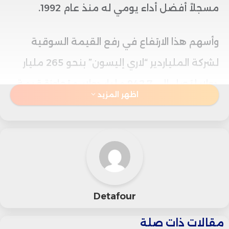
مسجلاً أفضل أداء يومي له منذ عام 1992.
وأسهم هذا الارتفاع في رفع القيمة السوقية
لشركة الملياردير “لاري إليسون” بنحو 265 مليار
دولار لتصل إلى 942.7 مليار دولار، متجاوزة قيمة
اظهر المزيد
مصرف “جيه بي مورجان” البالغة 820.8 مليار
دولار.
وفي تقريرها المالي الفصلي، أعلنت “أوراكل” أن
حجم الطلبيات المتبقية من التعاقدات غير
Detafour
المنفذة بلغ 455 مليار دولار، بزيادة مذهلة بلغت
359% مقارنة بالعام الماضي.
مقالات ذات صلة