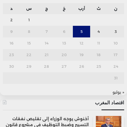
ن
ث
أرب
خ
ج
س
د
2
1
9
8
7
6
5
4
3
16
15
14
13
12
11
10
23
22
21
20
19
18
17
30
29
28
27
26
25
24
31
« يوليو
اقتصاد المغرب
أخنوش يوجه الوزراء إلى تقليص نفقات
التسيير وضبط التوظيف في مشروع قانون