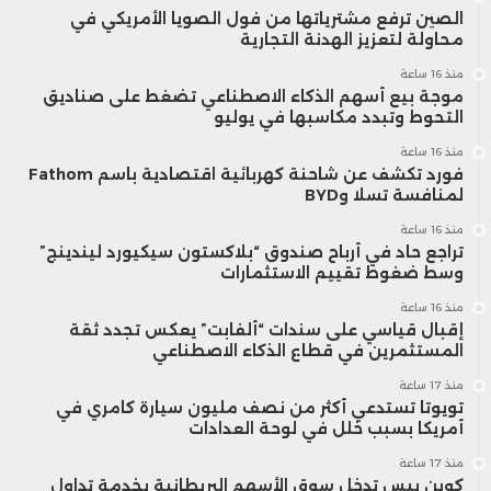
الصين ترفع مشترياتها من فول الصويا الأمريكي في
محاولة لتعزيز الهدنة التجارية
منذ 16 ساعة
موجة بيع أسهم الذكاء الاصطناعي تضغط على صناديق
التحوط وتبدد مكاسبها في يوليو
منذ 16 ساعة
فورد تكشف عن شاحنة كهربائية اقتصادية باسم Fathom
لمنافسة تسلا وBYD
منذ 16 ساعة
تراجع حاد في أرباح صندوق “بلاكستون سيكيورد ليندينج”
وسط ضغوط تقييم الاستثمارات
منذ 16 ساعة
إقبال قياسي على سندات “ألفابت” يعكس تجدد ثقة
المستثمرين في قطاع الذكاء الاصطناعي
منذ 17 ساعة
تويوتا تستدعي أكثر من نصف مليون سيارة كامري في
أمريكا بسبب خلل في لوحة العدادات
منذ 17 ساعة
كوين بيس تدخل سوق الأسهم البريطانية بخدمة تداول