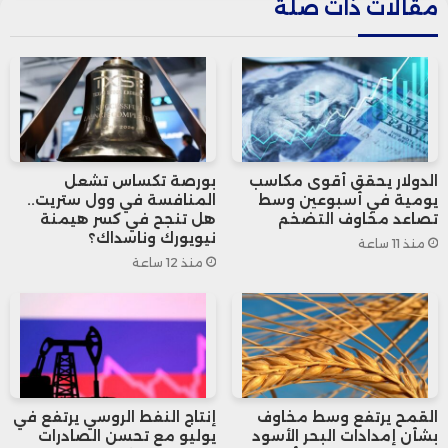
مقالات ذات صلة
المستقبلية للشركات الأمريكية الكبرى.
وأوضح التقرير أن نسبة الشركات المتفائلة
بلغت 50% من إجمالي الشركات التي قدمت
توقعاتها، مقارنة بمتوسط تاريخي يبلغ 43%،
الدولار يحقق أقوى مكاسب
بورصة تكساس تشعل
وهي النسبة الأعلى منذ الربع الثالث لعام
يومية في أسبوعين وسط
المنافسة في وول ستريت..
تصاعد مخاوف التضخم
هل تنجح في كسر هيمنة
2021.
نيويورك وناسداك؟
منذ 11 ساعة
منذ 12 ساعة
ويعود الفضل في ذلك بدرجة كبيرة إلى قطاع
تكنولوجيا المعلومات، الذي ساهم وحده بـ 36
شركة أبدت نظرة إيجابية تجاه أرباحها المقبلة.
القمح يرتفع وسط مخاوف
إنتاج النفط الروسي يرتفع في
بشأن إمدادات البحر الأسود
يوليو مع تحسن الصادرات
ويتركز هذا التفاؤل خصوصًا في شركات