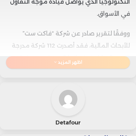
التكنولوجيا الذي يواصل قيادة موجة التفاؤل
في الأسواق.
ووفقًا لتقرير صادر عن شركة “فاكت ست”
للأبحاث المالية، فقد أصدرت 112 شركة مدرجة
ضمن المؤشر توقعاتها الربعية، من بينها 56
اظهر المزيد
شركة رجّحت تحقيق نتائج مالية أفضل من
المتوقع.
ويُعد هذا الرقم الأعلى منذ عام 2021، متجاوزًا
متوسط السنوات الخمس الماضية البالغ 43
Detafour
شركة، ما يعكس تحسنًا في النظرة