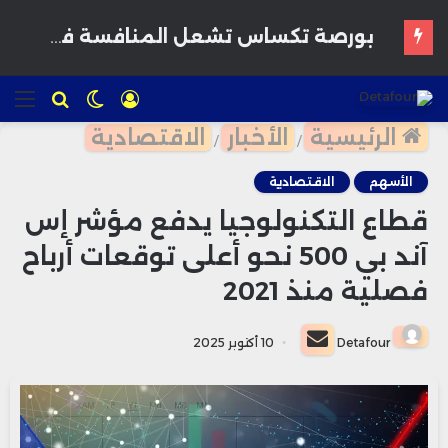
القمح يرتفع وسط مخاوف بشأن إمدادات البحر الأسود وتوقعات بمحاصيل أمريكية قوية
تسجيل
الوضع
للبحث
الق
الدخول
المظلم
الرئيسية
الأخبار
الاقتصادية
/
/
الأسهم
الاقتصادية
قطاع التكنولوجيا يدفع مؤشر إس
آند بي 500 نحو أعلى توقعات أرباح
فصلية منذ 2021
أرسل
Detafour
10 أكتوبر 2025
بريدا
إلكترونيا