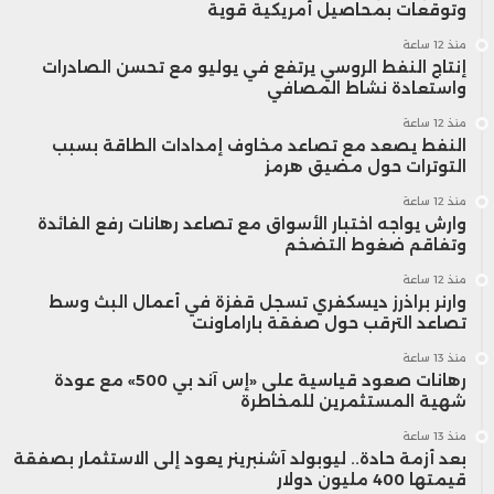
وتوقعات بمحاصيل أمريكية قوية
منذ 12 ساعة
إنتاج النفط الروسي يرتفع في يوليو مع تحسن الصادرات
واستعادة نشاط المصافي
منذ 12 ساعة
النفط يصعد مع تصاعد مخاوف إمدادات الطاقة بسبب
التوترات حول مضيق هرمز
منذ 12 ساعة
وارش يواجه اختبار الأسواق مع تصاعد رهانات رفع الفائدة
وتفاقم ضغوط التضخم
منذ 12 ساعة
وارنر براذرز ديسكفري تسجل قفزة في أعمال البث وسط
تصاعد الترقب حول صفقة باراماونت
منذ 13 ساعة
رهانات صعود قياسية على «إس آند بي 500» مع عودة
شهية المستثمرين للمخاطرة
منذ 13 ساعة
بعد أزمة حادة.. ليوبولد آشنبرينر يعود إلى الاستثمار بصفقة
قيمتها 400 مليون دولار