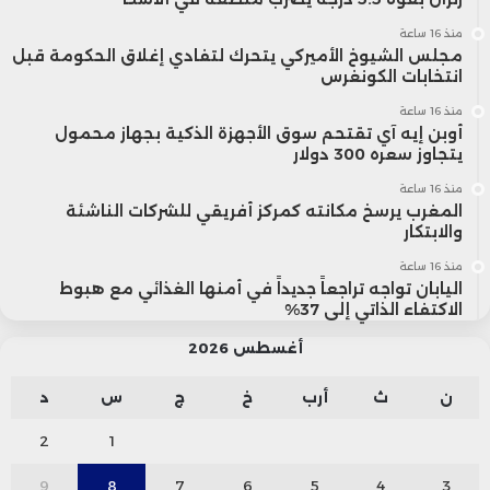
منذ 16 ساعة
مجلس الشيوخ الأميركي يتحرك لتفادي إغلاق الحكومة قبل
انتخابات الكونغرس
منذ 16 ساعة
أوبن إيه آي تقتحم سوق الأجهزة الذكية بجهاز محمول
يتجاوز سعره 300 دولار
منذ 16 ساعة
المغرب يرسخ مكانته كمركز أفريقي للشركات الناشئة
والابتكار
منذ 16 ساعة
اليابان تواجه تراجعاً جديداً في أمنها الغذائي مع هبوط
الاكتفاء الذاتي إلى 37%
أغسطس 2026
ن
ث
أرب
خ
ج
س
د
2
1
9
8
7
6
5
4
3