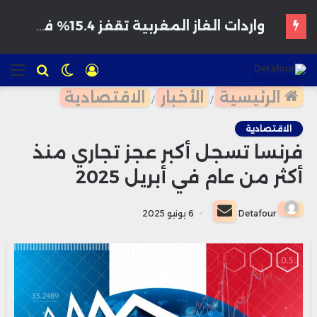
هواتف مخترقة تغزو الأسواق المغربية بأسعار مغرية وتحذيرات من برمجيات تجسس
تسجيل
الوضع
للبحث
الق
الدخول
المظلم
الرئيسية
الأخبار
الاقتصادية
/
/
الاقتصادية
فرنسا تسجل أكبر عجز تجاري منذ
أكثر من عام في أبريل 2025
أرسل
Detafour
6 يونيو 2025
بريدا
إلكترونيا