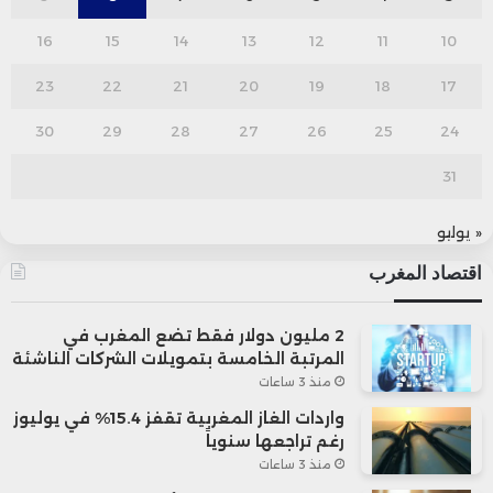
16
15
14
13
12
11
10
23
22
21
20
19
18
17
30
29
28
27
26
25
24
31
« يوليو
اقتصاد المغرب
2 مليون دولار فقط تضع المغرب في
المرتبة الخامسة بتمويلات الشركات الناشئة
منذ 3 ساعات
واردات الغاز المغربية تقفز 15.4% في يوليوز
رغم تراجعها سنوياً
منذ 3 ساعات