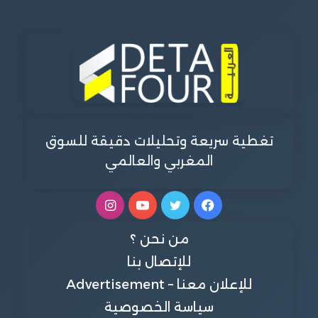
تغطية سريعة وتحليلات دقيقة للسوق
المغربي والعالمي
فيسبوك
تويتر
يوتيوب
انستقرام
من نحن ؟
للإتصال بنا
للإعلان معنا – Advertisement
سياسة الخصوصية