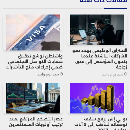
مقالات ذات صلة
تصاعدية على العوائد، خصوصاً مع زيادة إصدار
السندات الحكومية لتمويل برامج التحفيز
الاقتصادي.
في الوقت ذاته، لا تزال العلاقات التجارية بين
الاحتراق الوظيفي يهدد نمو
الشركات الناشئة عندما
واشنطن توسّع تدقيق
الولايات المتحدة والصين تواجه تحديات كبيرة،
يتحول المؤسس إلى عنق
حسابات التواصل الاجتماعي
زجاجة
ضمن إجراءات منح التأشيرات
حيث تستمر الهدنة التجارية الهشة دون تحقيق
منذ يوم واحد
منذ يوم واحد
تقدم ملموس في القضايا الحساسة، مثل
استخدام الأرض النادرة للأغراض العسكرية، مما
يفاقم حالة عدم اليقين في الأسواق.
يو بي إس يرفع سقف
عصر التضخم المرتفع يعيد
توقعاته للذهب إلى 5 آلاف
ترتيب أولويات المستثمرين
وفي السياق نفسه، أكد الرئيس الأمريكي دونالد
دولار في 2027