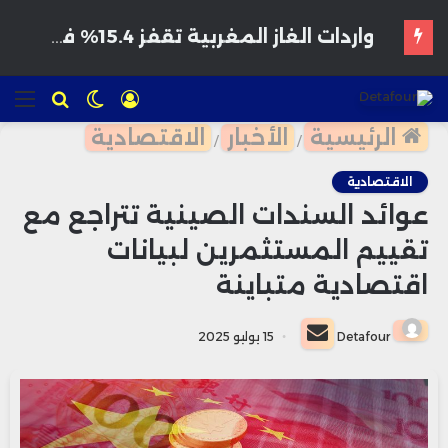
هواتف مخترقة تغزو الأسواق المغربية بأسعار مغرية وتحذيرات من برمجيات تجسس
تسجيل
الوضع
للبحث
الق
الدخول
المظلم
الرئيسية
الأخبار
الاقتصادية
/
/
الاقتصادية
عوائد السندات الصينية تتراجع مع
تقييم المستثمرين لبيانات
اقتصادية متباينة
أرسل
Detafour
15 يوليو 2025
بريدا
إلكترونيا