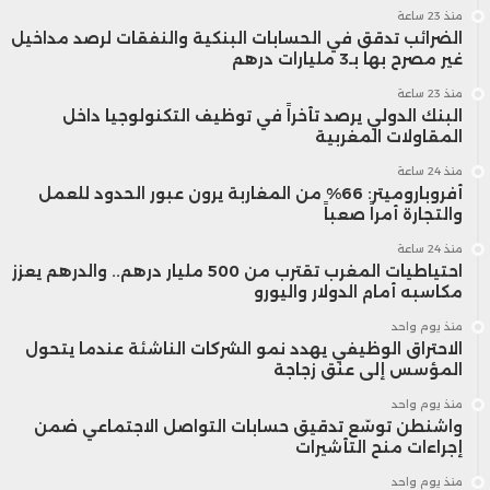
منذ 23 ساعة
الضرائب تدقق في الحسابات البنكية والنفقات لرصد مداخيل
غير مصرح بها بـ3 مليارات درهم
منذ 23 ساعة
البنك الدولي يرصد تأخراً في توظيف التكنولوجيا داخل
المقاولات المغربية
منذ 24 ساعة
أفروباروميتر: 66% من المغاربة يرون عبور الحدود للعمل
والتجارة أمراً صعباً
منذ 24 ساعة
احتياطيات المغرب تقترب من 500 مليار درهم.. والدرهم يعزز
مكاسبه أمام الدولار واليورو
منذ يوم واحد
الاحتراق الوظيفي يهدد نمو الشركات الناشئة عندما يتحول
المؤسس إلى عنق زجاجة
منذ يوم واحد
واشنطن توسّع تدقيق حسابات التواصل الاجتماعي ضمن
إجراءات منح التأشيرات
منذ يوم واحد