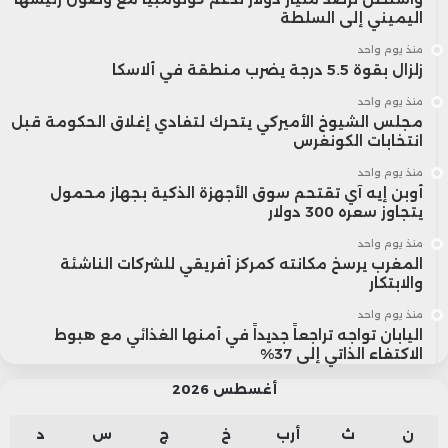
اليميني إلى السلطة
منذ يوم واحد
زلزال بقوة 5.5 درجة يضرب منطقة في ألاسكا
منذ يوم واحد
مجلس الشيوخ الأميركي يتحرك لتفادي إغلاق الحكومة قبل
انتخابات الكونغرس
منذ يوم واحد
أوبن إيه آي تقتحم سوق الأجهزة الذكية بجهاز محمول
يتجاوز سعره 300 دولار
منذ يوم واحد
المغرب يرسخ مكانته كمركز أفريقي للشركات الناشئة
والابتكار
منذ يوم واحد
اليابان تواجه تراجعاً جديداً في أمنها الغذائي مع هبوط
الاكتفاء الذاتي إلى 37%
أغسطس 2026
ن
ث
أرب
خ
ج
س
د