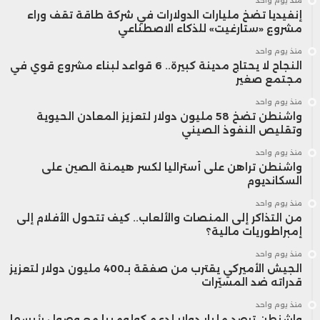
منذ يوم واحد
إنفيديا تضخ مليارات الدولارات في شركة طاقة تقف وراء
مشروع «ستارغيت» للذكاء الاصطناعي
منذ يوم واحد
النجاح لا يحتاج مدينة كبيرة.. 6 قواعد لبناء مشروع قوي في
مجتمع صغير
منذ يوم واحد
واشنطن تضخ 58 مليون دولار لتعزيز المعادن الحيوية
وتقليص النفوذ الصيني
منذ يوم واحد
واشنطن تراهن على أستراليا لكسر هيمنة الصين على
السكانديوم
منذ يوم واحد
من التذاكر إلى المنصات والألعاب.. كيف تتحول الأفلام إلى
إمبراطوريات مالية؟
منذ يوم واحد
الجيش الأميركي يقترب من صفقة بـ400 مليون دولار لتعزيز
قدراته ضد المسيّرات
منذ يوم واحد
واشنطن ترصد مليار دولار لدعم كولومبيا مع وصول رئيسها