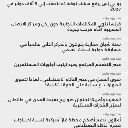
يو بي إس يرفع سقف توقعاته للذهب إلى 5 آلاف دولار في
2027
منذ يوم واحد
فرنسا تنهي المكالمات التجارية دون إذن ومراكز الاتصال
المغربية أمام مرحلة جديدة
منذ يوم واحد
ستة شبان مغاربة يتوجون بالمركز الثاني عالمياً في
مسابقة دولية للبحث العلمي
منذ يوم واحد
عصر التضخم المرتفع يعيد ترتيب أولويات المستثمرين
منذ يوم واحد
سوق العمل في عصر الذكاء الاصطناعي.. لماذا تتفوق
المهارات الإنسانية على الخبرة التقنية؟
منذ يوم واحد
المغرب وأمريكا تختبران صواريخ بعيدة المدى في طانطان
لتعزيز القدرات العسكرية
منذ يوم واحد
أمازون تدعم أضخم محطة غاز أميركية لتلبية احتياجات
طفرة الذكاء الاصطناعي