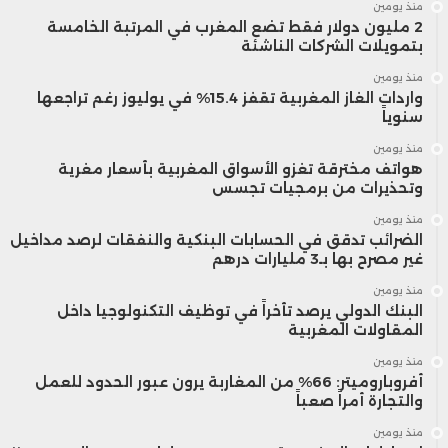
منذ يومين
2 مليون دولار فقط تضع المغرب في المرتبة الخامسة
بتمويلات الشركات الناشئة
منذ يومين
واردات الغاز المغربية تقفز 15.4% في يوليوز رغم تراجعها
سنوياً
منذ يومين
هواتف مخترقة تغزو الأسواق المغربية بأسعار مغرية
وتحذيرات من برمجيات تجسس
منذ يومين
الضرائب تدقق في الحسابات البنكية والنفقات لرصد مداخيل
غير مصرح بها بـ3 مليارات درهم
منذ يومين
البنك الدولي يرصد تأخراً في توظيف التكنولوجيا داخل
المقاولات المغربية
منذ يومين
أفروباروميتر: 66% من المغاربة يرون عبور الحدود للعمل
والتجارة أمراً صعباً
منذ يومين