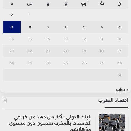
ن
ث
أرب
خ
ج
س
د
2
1
9
8
7
6
5
4
3
16
15
14
13
12
11
10
23
22
21
20
19
18
17
30
29
28
27
26
25
24
31
« يوليو
اقتصاد المغرب
البنك الدولي : أكثر من 43% من خريجي
الجامعات بالمغرب يعملون دون مستوى
مؤهلاتهم