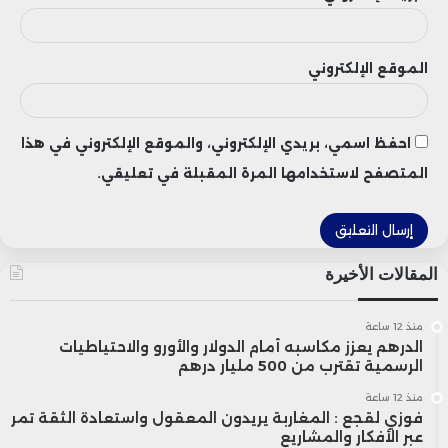
النظام.
الموقع الإلكتروني
على الرغم من تحقيق فائض مالي تقني قدره
1.616 مليار درهم في 2024، فإن هذا الفائض
احفظ اسمي، بريدي الإلكتروني، والموقع الإلكتروني في هذا
يتوقع أن ينخفض بشكل حاد إلى 133 مليون
المتصفح لاستخدامها المرة المقبلة في تعليقي.
درهم في 2025، مما يشير إلى أن النظام
سيستهلك تقريباً كامل إيراداته.
المقالات الأخيرة
أما بالنسبة لنظام التأمين الإجباري عن المرض
منذ 12 ساعة
“AMO الشامل”، فقد سجل تحديات مالية كبيرة
الدرهم يعزز مكاسبه أمام الدولار والأورو والاحتياطيات
الرسمية تقترب من 500 مليار درهم
خلال عامي 2024 و2025. ففي 2024، بلغ
منذ 12 ساعة
فوزي لقجع : المغاربة يريدون المعقول واستعادة الثقة تمر
إجمالي الاشتراكات 195 مليون درهم، ومن
عبر الأفكار والمشاريع