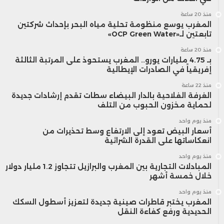
منذ 20 ساعة
المغرب يوسع منظومة تحلية مياه البحر بإحداث شركتين
تابعتين لـ«OCP Green Water»
منذ 20 ساعة
بـ 4.75 مليارات يورو.. المغرب يستحوذ على المرتبة الثالثة
إفريقياً في الصادرات الإيطالية
منذ 22 ساعة
الغرفة الفلاحية بالدار البيضاء سطات تقدم إرشادات جديدة
لحماية مخزون الحبوب من التلف
منذ يوم واحد
أسعار البيض تعود إلى الارتفاع وسط تحذيرات من
انعكاساتها على القدرة الشرائية
منذ يوم واحد
المبادلات التجارية بين المغرب والبرازيل تتجاوز 1.2 مليار دولار
خلال خمسة أشهر
منذ يوم واحد
المغرب يختبر قاطرات صينية جديدة لتعزيز أسطول السكك
الحديدية ورفع كفاءة النقل