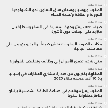
المتوقع أن يرتفع إلى 564 مليون درهم في
منذ 12 ساعة
المغرب وروسيا يوسعان آفاق التعاون نحو التكنولوجيا
2025.
النووية والطاقة وتحلية المياه
منذ 12 ساعة
صيف 2026 يغيّر وجهة المغاربة في السفر وسط إقبال
لكن النفقات سترتفع بشكل أكبر، حيث بلغت
متزايد على الرحلات دون تأشيرة
464 مليون درهم في 2024، ومن المتوقع أن
منذ 15 ساعة
مكاتب الصرف بالمغرب تنتعش صيفاً.. واليورو يهيمن على
تتجاوز المليار درهم في 2025.
معاملات الجالية
منذ 15 ساعة
متى يُترجم تدفق الأموال إلى وظائف وتقليص للفوارق؟
وفي هذا السياق، ارتفعت نسبة النفقات إلى
منذ 16 ساعة
المغاربة يقتربون من صدارة مشتري العقارات في إسبانيا
الاشتراكات من 238% في 2024 إلى 291% في
بـ10.8 آلاف عملية خلال 2025
2025، مما يعني أن النفقات ستتجاوز
منذ 16 ساعة
المغرب يعزز موقعه في صناعة الطاقة الشمسية بإنتاج
الاشتراكات بمقدار يقارب الثلاثة أضعاف.
يناهز غيغاواط سنوياً
ويتوقع أن يصل العجز المالي التقني إلى
منذ 16 ساعة
شركة أمريكية تختار المغرب لإنشاء مصنع لمكونات