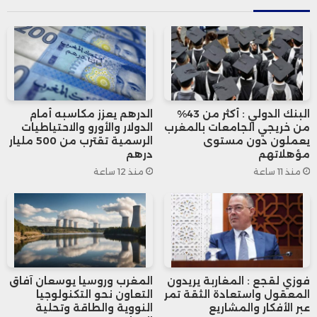
نتيجة لهذا العجز، سجل النظام عجزاً مالياً تقنياً
قدره 375 مليون درهم في 2024، ومن
المتوقع أن يرتفع هذا العجز إلى 665 مليون
درهم في 2025.
البنك الدولي : أكثر من 43%
الدرهم يعزز مكاسبه أمام
من خريجي الجامعات بالمغرب
الدولار والأورو والاحتياطيات
كما ارتفعت نسبة النفقات إلى الاشتراكات من
يعملون دون مستوى
الرسمية تقترب من 500 مليار
مؤهلاتهم
درهم
127% في 2024 إلى 136% في 2025، مما يزيد
منذ 11 ساعة
منذ 12 ساعة
من تعقيد الوضع المالي للنظام.
في السياق ذاته، أظهرت بيانات الصندوق
الوطني للضمان الاجتماعي أن نظام “أمو
فوزي لقجع : المغاربة يريدون
المغرب وروسيا يوسعان آفاق
المعقول واستعادة الثقة تمر
التعاون نحو التكنولوجيا
تضامن” يواجه تحديات مالية مشابهة، على
عبر الأفكار والمشاريع
النووية والطاقة وتحلية