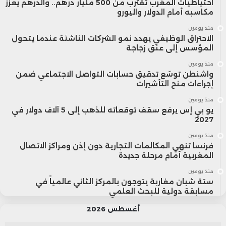
احتياطيات المغرب تقترب من 500 مليار درهم.. والدرهم يعزز
مكاسبه أمام الدولار واليورو
منذ يومين
الاحتراق الوظيفي يهدد نمو الشركات الناشئة عندما يتحول
المؤسس إلى عنق زجاجة
منذ يومين
واشنطن توسّع تدقيق حسابات التواصل الاجتماعي ضمن
إجراءات منح التأشيرات
منذ يومين
يو بي إس يرفع سقف توقعاته للذهب إلى 5 آلاف دولار في
2027
منذ يومين
فرنسا تنهي المكالمات التجارية دون إذن ومراكز الاتصال
المغربية أمام مرحلة جديدة
منذ يومين
ستة شبان مغاربة يتوجون بالمركز الثاني عالمياً في
مسابقة دولية للبحث العلمي
أغسطس 2026