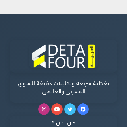
تغطية سريعة وتحليلات دقيقة للسوق
المغربي والعالمي
فيسبوك
تويتر
يوتيوب
انستقرام
من نحن ؟