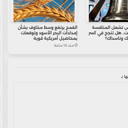
 تشعل المنافسة
القمح يرتفع وسط مخاوف بشأن
.. هل تنجح في كسر
إمدادات البحر الأسود وتوقعات
ك وناسداك؟
بمحاصيل أمريكية قوية
منذ 18 ساعة
ا بـ