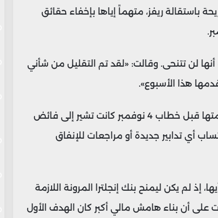
باستقالة ريفز، متهماً إياها بإخفاء حقائق
أنها لن تتنحى. وقالت: «لقد تم التقليل من شأني
قدمها هذا الأسبوع».
كما أوضحت أن التوقعات السرية التي تسلمتها قبل خطاب 4 نوفمبر كانت تشير إلى فائض
، دون احتساب أي تدابير جديدة أو مراجعات للإنفاق
ا، إذ لم يكن ليمنح بنك إنجلترا المرونة اللازمة
على أن بناء هامش مالي أكبر كان الهدف الأول