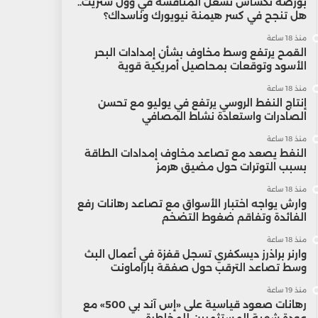
بورصة تكساس تشعل المنافسة في وول ستريت..
هل تنجح في كسر هيمنة نيويورك وناسداك؟
منذ 18 ساعة
القمح يرتفع وسط مخاوف بشأن إمدادات البحر
الأسود وتوقعات بمحاصيل أمريكية قوية
منذ 18 ساعة
إنتاج النفط الروسي يرتفع في يوليو مع تحسن
الصادرات واستعادة نشاط المصافي
منذ 18 ساعة
النفط يصعد مع تصاعد مخاوف إمدادات الطاقة
بسبب التوترات حول مضيق هرمز
منذ 18 ساعة
وارش يواجه اختبار الأسواق مع تصاعد رهانات رفع
الفائدة وتفاقم ضغوط التضخم
منذ 18 ساعة
وارنر براذرز ديسكفري تسجل قفزة في أعمال البث
وسط تصاعد الترقب حول صفقة باراماونت
منذ 19 ساعة
رهانات صعود قياسية على «إس آند بي 500» مع