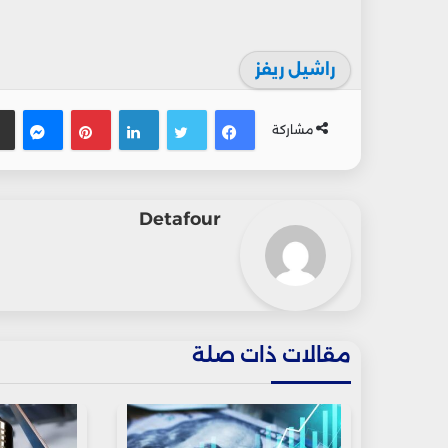
راشيل ريفز
فيسبوك
تويتر
لينكدإن
بينتيريس
ماس
مشاركة
Detafour
مقالات ذات صلة