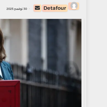
أرسل
Detafour
30 نوفمبر 2025
بريدا
إلكترونيا