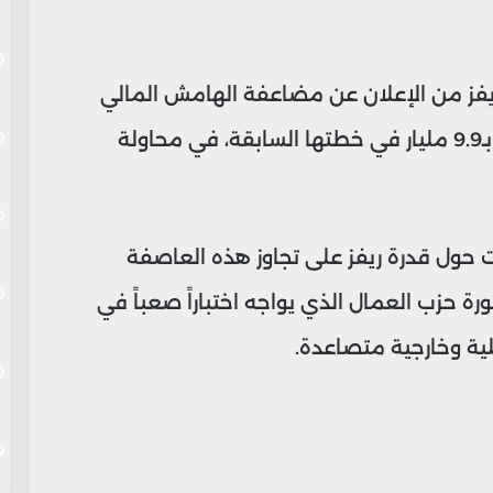
 ريفز من الإعلان عن مضاعفة الهامش المالي
ليصل إلى 21.7 مليار جنيه إسترليني، مقارنة بـ9.9 مليار في خطتها السابقة، في محاولة
ات حول قدرة ريفز على تجاوز هذه العاصفة
رة حزب العمال الذي يواجه اختباراً صعباً في
لية وخارجية متصاعدة.