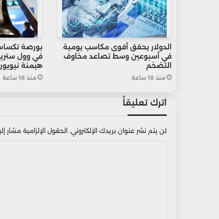
الدولار يحقق أقوى مكاسب يومية
بورصة تكساس
في أسبوعين وسط تصاعد مخاوف
في وول ستريت
التضخم
هيمنة نيويور
منذ 18 ساعة
منذ 18 ساعة
اترك تعليقاً
لن يتم نشر عنوان بريدك الإلكتروني.
الحقول الإلزامية مشار إليه
ا
ل
ت
ع
ل