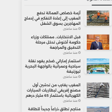
أزمة خصاص العمالة تدفع
المغرب إلى إعادة التفكير في إدماج
المهاجرين بسوق الشغل
منذ ساعتين
قبل الانتخابات.. ممتلكات وزراء
حكومة أخنوش تدخل مرحلة
التدقيق والمراجعة
منذ ساعتين
استثمار إماراتي ضخم يقود نقلة
سياحية وعمرانية بالواجهة البحرية
لبوزنيقة
منذ ساعتين
المغرب يقترب من تدشين أول
مصنع إفريقي لبطاريات السيارات
الكهربائية باستثمار 65 مليار درهم
منذ ساعتين
مناجم تطلق ذراعاً جديداً للطاقة