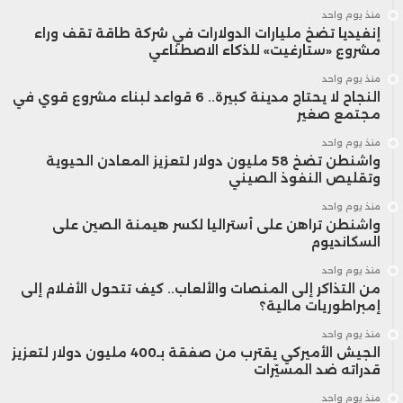
منذ يوم واحد
إنفيديا تضخ مليارات الدولارات في شركة طاقة تقف وراء
مشروع «ستارغيت» للذكاء الاصطناعي
منذ يوم واحد
النجاح لا يحتاج مدينة كبيرة.. 6 قواعد لبناء مشروع قوي في
مجتمع صغير
منذ يوم واحد
واشنطن تضخ 58 مليون دولار لتعزيز المعادن الحيوية
وتقليص النفوذ الصيني
منذ يوم واحد
واشنطن تراهن على أستراليا لكسر هيمنة الصين على
السكانديوم
منذ يوم واحد
من التذاكر إلى المنصات والألعاب.. كيف تتحول الأفلام إلى
إمبراطوريات مالية؟
منذ يوم واحد
الجيش الأميركي يقترب من صفقة بـ400 مليون دولار لتعزيز
قدراته ضد المسيّرات
منذ يوم واحد