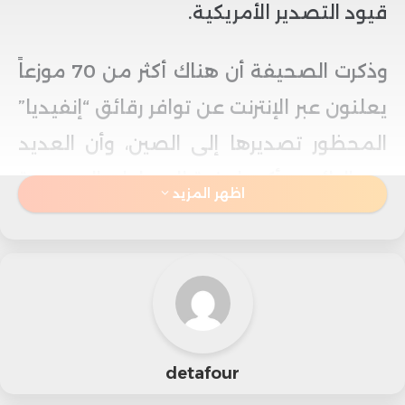
قيود التصدير الأمريكية.
وذكرت الصحيفة أن هناك أكثر من 70 موزعاً
يعلنون عبر الإنترنت عن توافر رقائق “إنفيديا”
المحظور تصديرها إلى الصين، وأن العديد
من البائعين أكدوا وفرة الإمدادات الموجودة
اظهر المزيد
لديهم.
وقالت إن شبكة الموردين هذه تلبي بشكل
أساسي احتياجات شركات الذكاء الاصطناعي
الناشئة، والمؤسسات البحثية في الصين، إذ
detafour
توفر بعضها خوادم كاملة مزودة بالرقائق