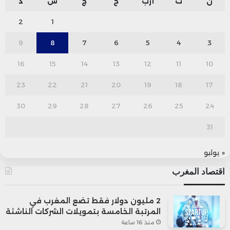
ن
ث
أرب
خ
ج
س
د
2
1
9
8
7
6
5
4
3
16
15
14
13
12
11
10
23
22
21
20
19
18
17
30
29
28
27
26
25
24
31
« يوليو
اقتصاد المغرب
2 مليون دولار فقط تضع المغرب في
المرتبة الخامسة بتمويلات الشركات الناشئة
منذ 16 ساعة