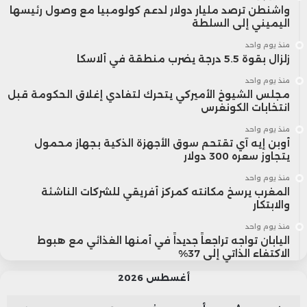
واشنطن ترصد مليار دولار لدعم كولومبيا مع وصول رئيسها
اليميني إلى السلطة
منذ يوم واحد
زلزال بقوة 5.5 درجة يضرب منطقة في ألاسكا
منذ يوم واحد
مجلس الشيوخ الأميركي يتحرك لتفادي إغلاق الحكومة قبل
انتخابات الكونغرس
منذ يوم واحد
أوبن إيه آي تقتحم سوق الأجهزة الذكية بجهاز محمول
يتجاوز سعره 300 دولار
منذ يوم واحد
المغرب يرسخ مكانته كمركز أفريقي للشركات الناشئة
والابتكار
منذ يوم واحد
اليابان تواجه تراجعاً جديداً في أمنها الغذائي مع هبوط
الاكتفاء الذاتي إلى 37%
أغسطس 2026