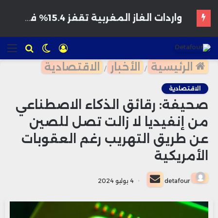
هواتف مخترقة تغزو الأسواق المغربية بأسعار مغرية وتحذيرات من برمجيات تجسس
تسجيل
الوضع
للبحث
الق
الدخول
المظلم
الرئيسية
الأخبار
الاقتصادية
/
/
الاقتصادية
صحيفة: رقائق الذكاء الاصطناعي
من إنفيديا لا زالت تصل للصين
عن طريق التهريب رغم العقوبات
الأمريكية
أرسل
detafour
4 يوليو 2024
بريدا
إلكترونيا