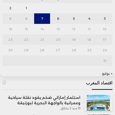
2
1
9
8
7
6
5
4
3
16
15
14
13
12
11
10
23
22
21
20
19
18
17
30
29
28
27
26
25
24
31
« يوليو
اقتصاد المغرب
استثمار إماراتي ضخم يقود نقلة سياحية
وعمرانية بالواجهة البحرية لبوزنيقة
منذ 5 دقائق