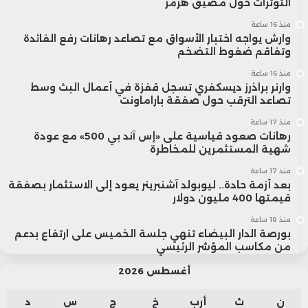
التوترات حول مضيق هرمز
منذ 16 ساعة
وارش يواجه اختبار الأسواق مع تصاعد رهانات رفع الفائدة
وتفاقم ضغوط التضخم
منذ 16 ساعة
وارنر براذرز ديسكفري تسجل قفزة في أعمال البث وسط
تصاعد الترقب حول صفقة باراماونت
منذ 17 ساعة
رهانات صعود قياسية على «إس آند بي 500» مع عودة
شهية المستثمرين للمخاطرة
منذ 17 ساعة
بعد أزمة حادة.. ليوبولد آشنبرينر يعود إلى الاستثمار بصفقة
قيمتها 400 مليون دولار
منذ 19 ساعة
بورصة الدار البيضاء تنهي جلسة الخميس على ارتفاع بدعم
من مكاسب المؤشر الرئيسي
أغسطس 2026
ن
ث
أرب
خ
ج
س
د