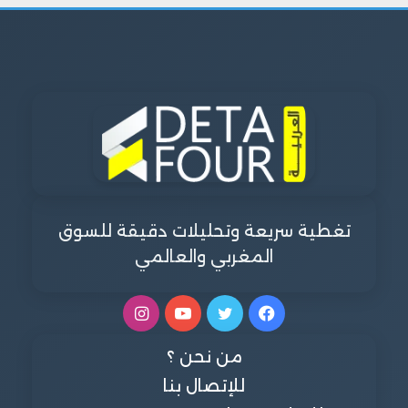
تغطية سريعة وتحليلات دقيقة للسوق
المغربي والعالمي
فيسبوك
تويتر
يوتيوب
انستقرام
من نحن ؟
للإتصال بنا