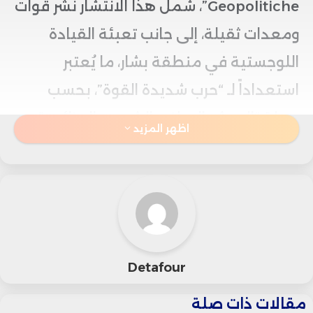
Geopolitiche”، شمل هذا الانتشار نشر قوات
ومعدات ثقيلة، إلى جانب تعبئة القيادة
اللوجستية في منطقة بشار، ما يُعتبر
استعداداً لـ “حرب شديدة القوة”، بحسب
مجلة “الجيش الوطني الشعبي الجزائري”.
اظهر المزيد
وأوضحت الصحيفة أن هذه الخطوة تأتي في
وقت تستمر فيه جهود المغرب الدبلوماسية
لحل نزاع الصحراء من خلال مبادرات تنموية
ودعوات لحكم ذاتي موسع تحت السيادة
Detafour
المغربية، مما زاد من تعقيد الوضع على
خلفية التوترات مع الجزائر.
مقالات ذات صلة