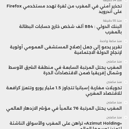
منذ 54 دقيقة
تحذير أمني في المغرب من ثغرة تهدد مستخدمي Firefox
على أندرويد
منذ 55 دقيقة
البنك الدولي : 884 ألف شخص خارج حسابات البطالة
بالمغرب
منذ ساعة واحدة
تقرير يدعو إلى جعل إصلاح المستشفى العمومي أولوية
لإنجاح الدولة الاجتماعية
منذ ساعتين
المغرب يحتل المرتبة السابعة في منطقة الشرق الأوسط
وشمال إفريقيا ضمن الاقتصادات الحرة
منذ ساعتين
تحويلات مغاربة إسبانيا تتجاوز 1.5 مليار يورو وتتعزز كرافعة
للاقتصاد المغربي
منذ ساعتين
المغرب يحتل المرتبة 76 عالمياً في مؤشر الازدهار العالمي
منذ ساعتين
«Azimut Holding» تراهن على المغرب والأسواق الناشئة
لتعزيز توسعها العالمي