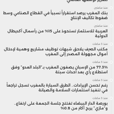
منذ ساعتين
بنك المغرب يرصد استقراراً نسبياً في القطاع الصناعي وسط
ضغوط تكاليف الإنتاج
منذ ساعتين
العربية للاستثمار تستحوذ على 15% من رأسمال أكديطال
الدولية
منذ 3 ساعات
مكتب الصرف يلاحق شبهات توظيف مشاريع وهمية لإدخال
أموال مجهولة المصدر إلى المغرب
منذ 3 ساعات
77.3% من الإسبان يصفون المغرب بـ”البلد العدو” وفق
استطلاع رأي بعد أحداث سبتة
منذ 3 ساعات
رغم تحسن الإيرادات.. الطرق السيارة بالمغرب تسجل تراجعاً
في تنفيذ استثمارات السلامة والصيانة
منذ 3 ساعات
بورصة الدار البيضاء تفتتح جلسة الجمعة على ارتفاع..
و”مازي” يربح أكثر من 0.8%