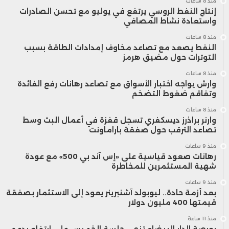
منذ 8 ساعات
بالمنطقة.
إنتاج النفط الروسي يرتفع في يوليو مع تحسن الصادرات
واستعادة نشاط المصافي
منذ 8 ساعات
النفط يصعد مع تصاعد مخاوف إمدادات الطاقة بسبب
التوترات حول مضيق هرمز
منذ 8 ساعات
وارش يواجه اختبار الأسواق مع تصاعد رهانات رفع الفائدة
وتفاقم ضغوط التضخم
منذ 8 ساعات
وارنر براذرز ديسكفري تسجل قفزة في أعمال البث وسط
تصاعد الترقب حول صفقة باراماونت
منذ 9 ساعات
رهانات صعود قياسية على «إس آند بي 500» مع عودة
شهية المستثمرين للمخاطرة
منذ 9 ساعات
بعد أزمة حادة.. ليوبولد آشنبرينر يعود إلى الاستثمار بصفقة
قيمتها 400 مليون دولار
منذ 11 ساعة
بورصة الدار البيضاء تنهي جلسة الخميس على ارتفاع بدعم