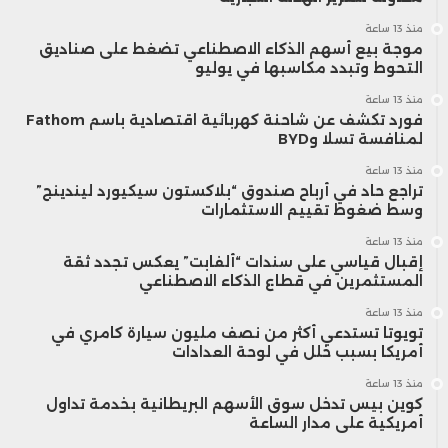
منذ 13 ساعة
موجة بيع أسهم الذكاء الاصطناعي تضغط على صناديق
التحوط وتبدد مكاسبها في يوليو
منذ 13 ساعة
فورد تكشف عن شاحنة كهربائية اقتصادية باسم Fathom
لمنافسة تسلا وBYD
منذ 13 ساعة
تراجع حاد في أرباح صندوق “بلاكستون سيكيورد ليندينج”
وسط ضغوط تقييم الاستثمارات
منذ 13 ساعة
إقبال قياسي على سندات “ألفابت” يعكس تجدد ثقة
المستثمرين في قطاع الذكاء الاصطناعي
منذ 13 ساعة
تويوتا تستدعي أكثر من نصف مليون سيارة كامري في
أمريكا بسبب خلل في لوحة العدادات
منذ 13 ساعة
كوين بيس تدخل سوق الأسهم البريطانية بخدمة تداول
أمريكية على مدار الساعة