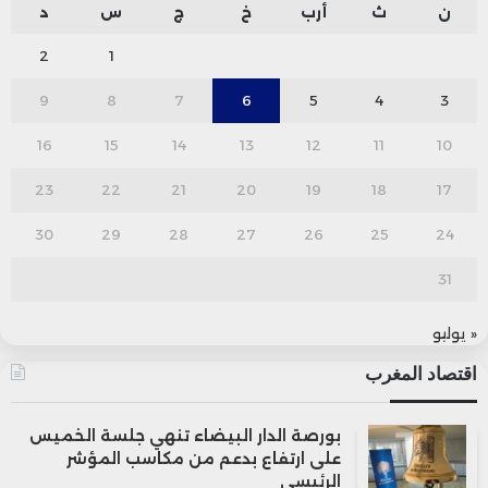
ن
ث
أرب
خ
ج
س
د
2
1
9
8
7
6
5
4
3
16
15
14
13
12
11
10
23
22
21
20
19
18
17
30
29
28
27
26
25
24
31
« يوليو
اقتصاد المغرب
بورصة الدار البيضاء تنهي جلسة الخميس
على ارتفاع بدعم من مكاسب المؤشر
الرئيسي