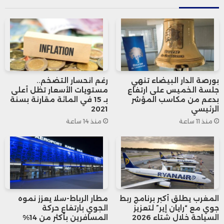
وتقع الاكتشافات في منطقة تُستغل حالياً
من طرف شركة “Carbomine SARL” المغربية،
التي تدير منجماً تحت أرضي، لكنه لم يعرف
بورصة الدار البيضاء تنهي
رغم انحسار التضخم..
سابقاً أي نشاط حفر حديث. وبناءً على هذه
جلسة الخميس على ارتفاع
مستويات الأسعار تظل أعلى
بدعم من مكاسب المؤشر
بـ 15 في المائة مقارنة بسنة
المؤشرات الجيولوجية، ترى الشركة الكندية أن
الرئيسي
2021
منذ 11 ساعة
منذ 14 ساعة
الظروف مواتية لإطلاق مشروع منجمي
تجريبي من نوع “Starter Open-Pit”.
الخبراء يرون أن ما يزيد من أهمية هذه
الاكتشافات هو امتداد التمعدن المحتمل نحو
المغرب يطلق أكبر برنامج ربط
مطار الرباط-سلا يعزز نموه
جوي مع “رايان إير” لتعزيز
الجوي بارتفاع حركة
السياحة خلال شتاء 2026
المسافرين بأكثر من 14%
الشمال الشرقي، مما يفتح الباب أمام تقديرات