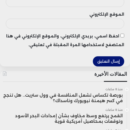
التنفيذي لـ Royal Road Minerals، عن رضاه
الموقع الإلكتروني
عن نتائج الحفر الأولية، منوهاً بـ”الاستقرار
الاستثماري الذي يتمتع به المغرب، ما يجعله
احفظ اسمي، بريدي الإلكتروني، والموقع الإلكتروني في هذا
من بين أبرز الوجهات الإفريقية في مجال
المتصفح لاستخدامها المرة المقبلة في تعليقي.
الاستكشاف المعدني”.
المرحلة المقبلة من المشروع ستركز على
المقالات الأخيرة
توسيع عمليات الرصد الجيوفيزيائي بهدف
منذ 8 ساعات
بورصة تكساس تشعل المنافسة في وول ستريت.. هل تنجح
إعداد خريطة دقيقة للترسبات المعدنية في
في كسر هيمنة نيويورك وناسداك؟
لالة عزيزة، تمهيداً لإطلاق جولات حفر أكثر
منذ 8 ساعات
القمح يرتفع وسط مخاوف بشأن إمدادات البحر الأسود
عمقاً لتقدير الحجم الفعلي للثروة النحاسية
وتوقعات بمحاصيل أمريكية قوية