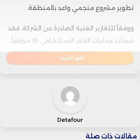
تطوير مشروع منجمي واعد بالمنطقة.
ووفقاً للتقارير الفنية الصادرة عن الشركة، فقد
شملت عمليات الحفر الاستكشافي 15 موقعاً،
وأسفرت عن مؤشرات قوية على وجود تراكمات
اظهر المزيد
من النحاس ذات قيمة اقتصادية.
ومن أبرز النتائج المسجلة، عينات نحاسية بتركيز
1.1% على عمق 19 متراً، و1.3% على عمق 17
متراً، بالإضافة إلى شريط معدني بسمك 31 متراً
Detafour
بنسبة 0.7% عند سطح الأرض، ما يعزز إمكانيات
مقالات ذات صلة
تطوير منجم مكشوف قابل للتوسعة.