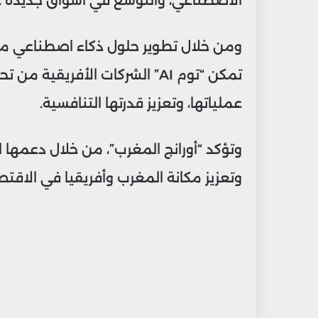
الاصطناعي، والتوسع في أسواق جديدة عال
ومن خلال تطوير حلول ذكاء اصطناعي مص
تمكن “توم AI” الشركات الأفريقي
عملياتها، وتعزيز قدرتها التنافسية.
وتؤكد “أورانج المغرب”، من خلال دعمها ال
وتعزيز مكانة المغرب وأفريقيا في الاقتص