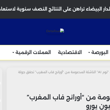
دار البيضاء تراهن على النتائج النصف سنوية لاستعا
البورصة
الاقتصادية
العملات الرقمية
شركة “توم AI” الناشئة المدعومة من “أورانج فاب المغرب” تحقق جولة
شئة المدعومة من “أورانج فاب المغرب”
ون يورو