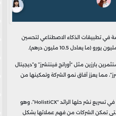
اشئة، المتخصصة في تطبيقات الذكاء الاصطناعي لتحسين
مرين بارزين مثل “أورانج فينتشرز” و”ديجيتال
رز”، مما يعزز آفاق نمو الشركة وتمكينها من
وتخطط “توم AI” لاستخدام هذه الأموال في تسريع نشر حلها الرائد “HolistiCX”، وهو
تي تمكن الشركات من فهم عملائها بشكل