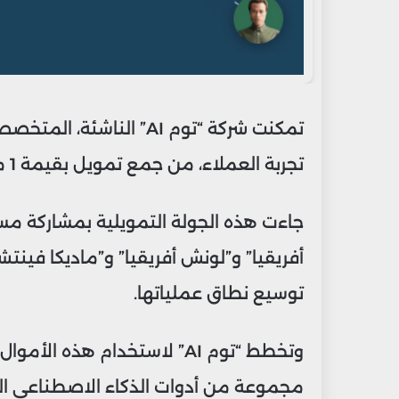
تمكنت شركة “توم AI” الن
تجربة العملاء، من جمع تمويل بقيمة 1 مليون يورو (ما يعادل 10.5 مليون درهم).
جاءت هذه الجولة التمويلية بمشاركة مستث
أفريقيا” و”لونش أفريقيا” و”ماديكا فينتش
توسيع نطاق عملياتها.
مجموعة من أدوات الذكاء الاصطناعي ال