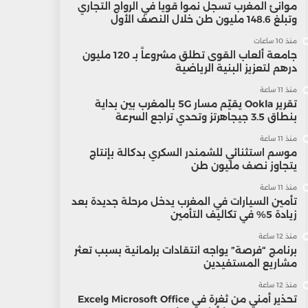
موانئ المغرب تسجل نمواً قوياً في الرواج التجاري
وتبلغ 148.6 مليون طن خلال النصف الأول
منذ 10 ساعات
جامعة ألعاب القوى تطلق مشروعاً بـ 120 مليون
درهم لتعزيز البنية الرياضية
منذ 11 ساعة
تقرير Ookla يقيّم مسار 5G بالمغرب بين بداية
بنطاق 3.5 جيجاهرتز وتحدي تراجع السرعة
منذ 11 ساعة
موسم استثنائي للشمندر السكري بدكالة بإنتاج
يتجاوز نصف مليون طن
منذ 11 ساعة
تأمين السيارات في المغرب يدخل مرحلة جديدة بعد
زيادة 5% في تكاليف التأمين
منذ 12 ساعة
برنامج “فرصة” يواجه انتقادات برلمانية بسبب تعثر
مشاريع المستفيدين
منذ 12 ساعة
تحذير أمني من ثغرة في Microsoft Office وExcel