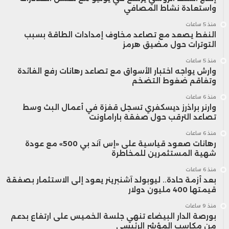
واستعادة نشاط المصافي
هذه السياسة التسعيرية تضع سوني أمام
منذ 5 ساعات
النفط يصعد مع تصاعد مخاوف إمدادات الطاقة بسبب
تحديات كبيرة، فبين مبررات السوق والربحية،
التوترات حول مضيق هرمز
تقف قاعدة اللاعبين في موقف صدامي قد
منذ 5 ساعات
وارش يواجه اختبار الأسواق مع تصاعد رهانات رفع الفائدة
يُعيد رسم خريطة الولاء للمنصات الرقمية
وتفاقم ضغوط التضخم
منذ 6 ساعات
مستقبلاً.
وارنر براذرز ديسكفري تسجل قفزة في أعمال البث وسط
تصاعد الترقب حول صفقة باراماونت
منذ 6 ساعات
رهانات صعود قياسية على «إس آند بي 500» مع عودة
شهية المستثمرين للمخاطرة
منذ 6 ساعات
بعد أزمة حادة.. ليوبولد آشنبرينر يعود إلى الاستثمار بصفقة
قيمتها 400 مليون دولار
منذ 9 ساعات
بورصة الدار البيضاء تنهي جلسة الخميس على ارتفاع بدعم
من مكاسب المؤشر الرئيسي