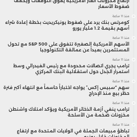
ارتفاع مخزونات الغاز الأمريكية يفوق التوقعات ويخفف
ضغوط الأسعار
منذ 11 ساعة
كومرتس بنك يرد على ضغوط يونيكريديت بخطة إعادة شراء
أسهم بقيمة 1.2 مليار يورو
منذ 11 ساعة
الأسهم الأمريكية الصغيرة تتفوق على S&P 500 مع تحول
المستثمرين بعيداً عن عمالقة التكنولوجيا
منذ 11 ساعة
ترامب يجري اتصالات محدودة مع رئيس الفيدرالي وسط
استمرار الجدل حول استقلالية البنك المركزي
منذ 11 ساعة
سهم “سبيس إكس” يواجه اختباراً حاسماً مع انتهاء أكبر فترة
حظر بيع منذ الإدراج
منذ 11 ساعة
ترامب ينفي أزمة الذخائر الأمريكية ويؤكد امتلاك واشنطن
مخزونات ضخمة من الأسلحة
منذ 11 ساعة
تباطؤ مبيعات الجملة في الولايات المتحدة مع ارتفاع
المخزونات خلال يونيو