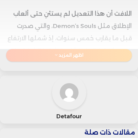
اللافت أن هذا التعديل لم يستثنِ حتى ألعاب
الإطلاق مثل Demon’s Souls، والتي صدرت
قبل ما يقارب خمس سنوات، إذ شملها الارتفاع
ضمن الزيادة العامة التي فرضتها الشركة على
اظهر المزيد
المتجر المحلي.
وأمام موجة الانتقادات الواسعة، سارعت سوني
إلى تبرير القرار، معتبرة أن الخطوة جاءت
استجابة لـ”تحديات السوق وتقلبات أسعار صرف
Detafour
العملات”.
مقالات ذات صلة