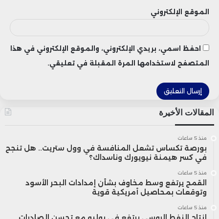
من الجهاز من 400 إلى 450 دولارًا.
الموقع الإلكتروني
رغم تراجع مبيعات PS5 مقارنةً بنظيره PS4
احفظ اسمي، بريدي الإلكتروني، والموقع الإلكتروني في هذا
خلال نفس الفترة الزمنية من عمر الجهاز، إلا أن
المتصفح لاستخدامها المرة المقبلة في تعليقي.
إجمالي العوائد المالية لمنصة PS5 تفوق،
بشكل واضح، ما حققته جميع أجيال
المقالات الأخيرة
البلايستيشن السابقة مجتمعة.
منذ 5 ساعات
ويُعزى ذلك إلى الارتفاع الملحوظ في أسعار
بورصة تكساس تشعل المنافسة في وول ستريت.. هل تنجح
في كسر هيمنة نيويورك وناسداك؟
الأجهزة والخدمات الرقمية مثل PS Plus، إلى
منذ 5 ساعات
القمح يرتفع وسط مخاوف بشأن إمدادات البحر الأسود
جانب تكرار رفع أسعار الألعاب والمحتوى
وتوقعات بمحاصيل أمريكية قوية
الإضافي.
منذ 5 ساعات
إنتاج النفط الروسي يرتفع في يوليو مع تحسن الصادرات