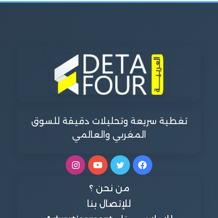
تغطية سريعة وتحليلات دقيقة للسوق
المغربي والعالمي
فيسبوك
تويتر
يوتيوب
انستقرام
من نحن ؟
للإتصال بنا