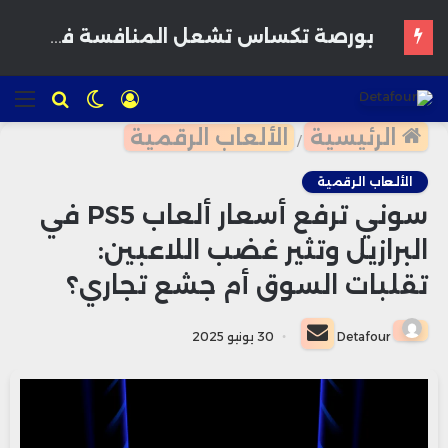
بورصة تكساس تشعل المنافسة في وول ستريت.. هل تنجح في كسر هيمنة نيويورك وناسداك؟
تسجيل
الوضع
للبحث
الق
الدخول
المظلم
الرئيسية
الألعاب الرقمية
/
الألعاب الرقمية
سوني ترفع أسعار ألعاب PS5 في
البرازيل وتثير غضب اللاعبين:
تقلبات السوق أم جشع تجاري؟
أرسل
Detafour
30 يونيو 2025
بريدا
إلكترونيا