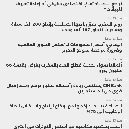
تراجع البطالة: تعافٍ اقتصادي حقيقي أم إعادة تعريف
للبيانات؟
منذ 23 ساعة
رونو المغرب تعزز ريادتها الصناعية بإنتاج 200 ألف سيارة
وصادرات تتجاوز 167 ألف وحدة
منذ 23 ساعة
اليماني: أسعار المحروقات لا تعكس السوق العالمية
وضرورة مراجعة نموذج التحرير
منذ 23 ساعة
ألمانيا تمول تحديث قطاع الماء بالمغرب بقرض بقيمة 66
مليون يورو
منذ 23 ساعة
CIH Bank يستكمل زيادة رأسماله بمليار درهم وسط إقبال
قوي من المستثمرين
منذ 23 ساعة
الصناعة تستعيد زخمها مع ارتفاع الإنتاج واستغلال الطاقات
الإنتاجية إلى 78%
منذ 23 ساعة
النفط يستعيد مكاسبه مع استمرار التوترات في الشرق