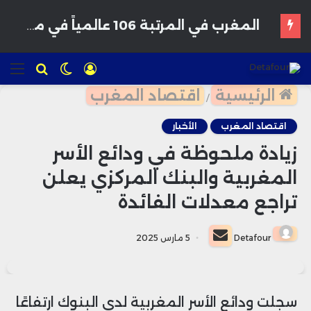
الخزينة المغربية تعبئ 800 مليون درهم من سوق السندات وسط طلب قوي من المستثمرين
تسجيل
الوضع
للبحث
الق
الدخول
المظلم
الرئيسية
اقتصاد المغرب
/
اقتصاد المغرب
الأخبار
زيادة ملحوظة في ودائع الأسر
المغربية والبنك المركزي يعلن
تراجع معدلات الفائدة
أرسل
Detafour
5 مارس 2025
بريدا
إلكترونيا
سجلت ودائع الأسر المغربية لدى البنوك ارتفاعًا