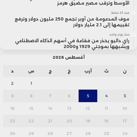
الأوسط وترقب مصير مضيق هرمز
منذ 23 ساعة
موف المدعومة من أوبر تجمع 250 مليون دولار وترفع
تقييمها إلى 2.1 مليار دولار
منذ يوم واحد
راي داليو يحذر من فقاعة في أسهم الذكاء الاصطناعي
ويشبهها بموجتي 1929 و2000
أغسطس 2026
ن
ث
أرب
خ
ج
س
د
2
1
9
8
7
6
5
4
3
16
15
14
13
12
11
10
23
22
21
20
19
18
17
30
29
28
27
26
25
24