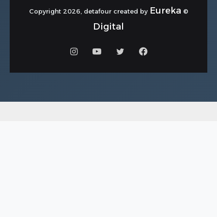
Eureka
© Copyright 2026, detafour created by
Digital
فيسبوك
تويتر
يوتيوب
انستقرام