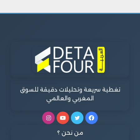
تغطية سريعة وتحليلات دقيقة للسوق
المغربي والعالمي
فيسبوك
تويتر
يوتيوب
انستقرام
من نحن ؟