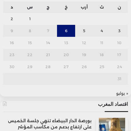
ن
ث
أرب
خ
ج
س
د
2
1
9
8
7
6
5
4
3
16
15
14
13
12
11
10
23
22
21
20
19
18
17
30
29
28
27
26
25
24
31
« يوليو
اقتصاد المغرب
بورصة الدار البيضاء تنهي جلسة الخميس
على ارتفاع بدعم من مكاسب المؤشر