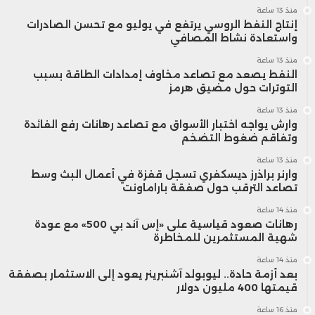
منذ 13 ساعة
إنتاج النفط الروسي يرتفع في يوليو مع تحسن الصادرات
واستعادة نشاط المصافي
منذ 13 ساعة
النفط يصعد مع تصاعد مخاوف إمدادات الطاقة بسبب
التوترات حول مضيق هرمز
منذ 13 ساعة
وارش يواجه اختبار الأسواق مع تصاعد رهانات رفع الفائدة
وتفاقم ضغوط التضخم
منذ 13 ساعة
وارنر براذرز ديسكفري تسجل قفزة في أعمال البث وسط
تصاعد الترقب حول صفقة باراماونت
منذ 14 ساعة
رهانات صعود قياسية على «إس آند بي 500» مع عودة
شهية المستثمرين للمخاطرة
منذ 14 ساعة
بعد أزمة حادة.. ليوبولد آشنبرينر يعود إلى الاستثمار بصفقة
قيمتها 400 مليون دولار
منذ 16 ساعة