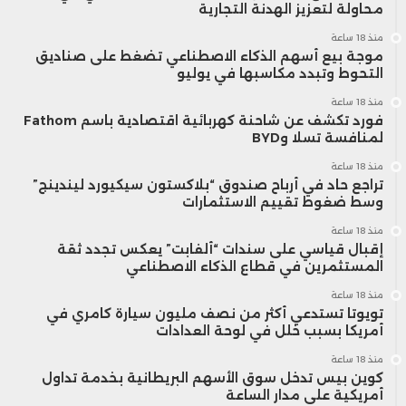
محاولة لتعزيز الهدنة التجارية
منذ 18 ساعة
موجة بيع أسهم الذكاء الاصطناعي تضغط على صناديق
التحوط وتبدد مكاسبها في يوليو
منذ 18 ساعة
فورد تكشف عن شاحنة كهربائية اقتصادية باسم Fathom
لمنافسة تسلا وBYD
منذ 18 ساعة
تراجع حاد في أرباح صندوق “بلاكستون سيكيورد ليندينج”
وسط ضغوط تقييم الاستثمارات
منذ 18 ساعة
إقبال قياسي على سندات “ألفابت” يعكس تجدد ثقة
المستثمرين في قطاع الذكاء الاصطناعي
منذ 18 ساعة
تويوتا تستدعي أكثر من نصف مليون سيارة كامري في
أمريكا بسبب خلل في لوحة العدادات
منذ 18 ساعة
كوين بيس تدخل سوق الأسهم البريطانية بخدمة تداول
أمريكية على مدار الساعة