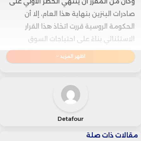
وكان من المقرر أن ينتهي الحظر الأولي على
صادرات البنزين بنهاية هذا العام، إلا أن
الحكومة الروسية قررت اتخاذ هذا القرار
الاستثنائي بناءً على احتياجات السوق
المحلية.
اظهر المزيد
وقالت الحكومة في بيان رسمي: “تم اتخاذ
هذا القرار من أجل الحفاظ على استقرار سوق
الوقود المحلي ودعم صناعة تكرير النفط،
فضلاً عن مكافحة تصدير البنزين إلى السوق
Detafour
الرمادية (الموازية)”.
مقالات ذات صلة