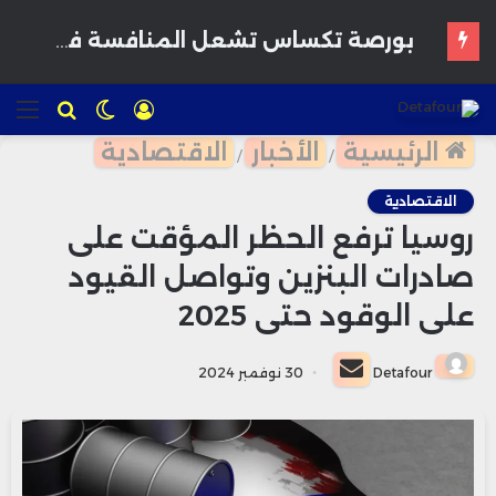
القمح يرتفع وسط مخاوف بشأن إمدادات البحر الأسود وتوقعات بمحاصيل أمريكية قوية
تسجيل
الوضع
للبحث
الق
الدخول
المظلم
الرئيسية
الأخبار
الاقتصادية
/
/
الاقتصادية
روسيا ترفع الحظر المؤقت على
صادرات البنزين وتواصل القيود
على الوقود حتى 2025
أرسل
Detafour
30 نوفمبر 2024
بريدا
إلكترونيا