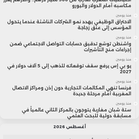
مكاسبه أمام الدولار واليورو
منذ يومين
الاحتراق الوظيفي يهدد نمو الشركات الناشئة عندما يتحول
المؤسس إلى عنق زجاجة
منذ يومين
واشنطن توسّع تدقيق حسابات التواصل الاجتماعي ضمن
إجراءات منح التأشيرات
منذ يومين
يو بي إس يرفع سقف توقعاته للذهب إلى 5 آلاف دولار في
2027
منذ يومين
فرنسا تنهي المكالمات التجارية دون إذن ومراكز الاتصال
المغربية أمام مرحلة جديدة
منذ يومين
ستة شبان مغاربة يتوجون بالمركز الثاني عالمياً في
مسابقة دولية للبحث العلمي
أغسطس 2026