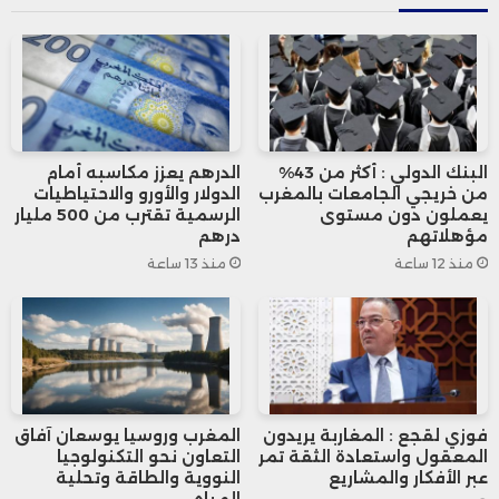
2.22.431 المتعلق بالصفقات العمومية،
والذي دخل حيز التنفيذ في مارس 2023.
وتشمل التحقيقات التحقق من أسباب
البنك الدولي : أكثر من 43%
الدرهم يعزز مكاسبه أمام
الاستبعاد، خصوصاً تقديم وثائق مزورة مثل
من خريجي الجامعات بالمغرب
الدولار والأورو والاحتياطيات
يعملون دون مستوى
الرسمية تقترب من 500 مليار
شهادات التسوية الجبائية ووثائق الجودة
مؤهلاتهم
درهم
منذ 12 ساعة
منذ 13 ساعة
وصفقات مرجعية وكشوفات بنكية.
وأفادت المصادر بأن المفتشية تعتمد على
إشعارات واردة من آمرين بالصرف ومسؤولين
في أقسام المشتريات والطلبيات، مشيرة إلى
فوزي لقجع : المغاربة يريدون
المغرب وروسيا يوسعان آفاق
المعقول واستعادة الثقة تمر
التعاون نحو التكنولوجيا
عبر الأفكار والمشاريع
النووية والطاقة وتحلية
أن بعض الشركات الحديثة الحائزة على صفقات
المياه