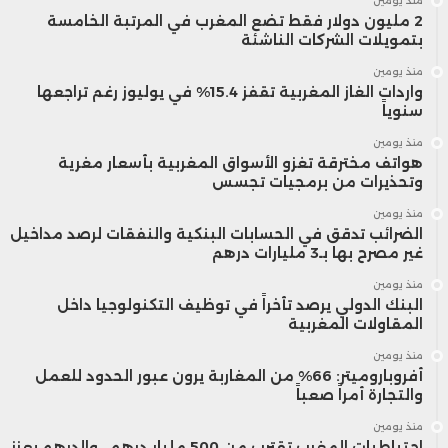
منذ يومين
2 مليون دولار فقط تضع المغرب في المرتبة الخامسة
بتمويلات الشركات الناشئة
منذ يومين
واردات الغاز المغربية تقفز 15.4% في يوليوز رغم تراجعها
سنوياً
منذ يومين
هواتف مخترقة تغزو الأسواق المغربية بأسعار مغرية
وتحذيرات من برمجيات تجسس
منذ يومين
الضرائب تدقق في الحسابات البنكية والنفقات لرصد مداخيل
غير مصرح بها بـ3 مليارات درهم
منذ يومين
البنك الدولي يرصد تأخراً في توظيف التكنولوجيا داخل
المقاولات المغربية
منذ يومين
أفروباروميتر: 66% من المغاربة يرون عبور الحدود للعمل
والتجارة أمراً صعباً
منذ يومين
احتياطيات المغرب تقترب من 500 مليار درهم.. والدرهم يعزز