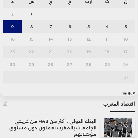
ن
ث
أرب
خ
ج
س
د
2
1
9
8
7
6
5
4
3
16
15
14
13
12
11
10
23
22
21
20
19
18
17
30
29
28
27
26
25
24
31
« يوليو
اقتصاد المغرب
البنك الدولي : أكثر من 43% من خريجي
الجامعات بالمغرب يعملون دون مستوى
مؤهلاتهم