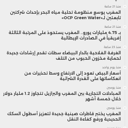
منذ 21 ساعة
المغرب يوسع منظومة تحلية مياه البحر بإحداث شركتين
تابعتين لـ«OCP Green Water»
منذ 21 ساعة
بـ 4.75 مليارات يورو.. المغرب يستحوذ على المرتبة الثالثة
إفريقياً في الصادرات الإيطالية
منذ 23 ساعة
الغرفة الفلاحية بالدار البيضاء سطات تقدم إرشادات جديدة
لحماية مخزون الحبوب من التلف
منذ يوم واحد
أسعار البيض تعود إلى الارتفاع وسط تحذيرات من
انعكاساتها على القدرة الشرائية
منذ يومين
المبادلات التجارية بين المغرب والبرازيل تتجاوز 1.2 مليار دولار
خلال خمسة أشهر
منذ يومين
المغرب يختبر قاطرات صينية جديدة لتعزيز أسطول السكك
الحديدية ورفع كفاءة النقل