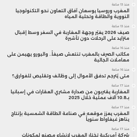
لتشمل صفقات سابقة لشركات كان يديرها
منذ 13 ساعة
المغرب وروسيا يوسعان آفاق التعاون نحو التكنولوجيا
“ممنوعون” تحت أسماء شركات أخرى، بعد
النووية والطاقة وتحلية المياه
ورود إشعارات حول شبهات تزوير وثائق
منذ 13 ساعة
صيف 2026 يغيّر وجهة المغاربة في السفر وسط إقبال
استخدمت في صفقات أبرمتها هذه الشركات
متزايد على الرحلات دون تأشيرة
منذ 16 ساعة
مع مؤسسات ومقاولات عمومية.
مكاتب الصرف بالمغرب تنتعش صيفاً.. واليورو يهيمن على
معاملات الجالية
منذ 16 ساعة
متى يُترجم تدفق الأموال إلى وظائف وتقليص للفوارق؟
منذ 17 ساعة
المغاربة يقتربون من صدارة مشتري العقارات في إسبانيا
بـ10.8 آلاف عملية خلال 2025
منذ 17 ساعة
المغرب يعزز موقعه في صناعة الطاقة الشمسية بإنتاج
يناهز غيغاواط سنوياً
منذ 17 ساعة
شركة أمريكية تختار المغرب لإنشاء مصنع لمكونات