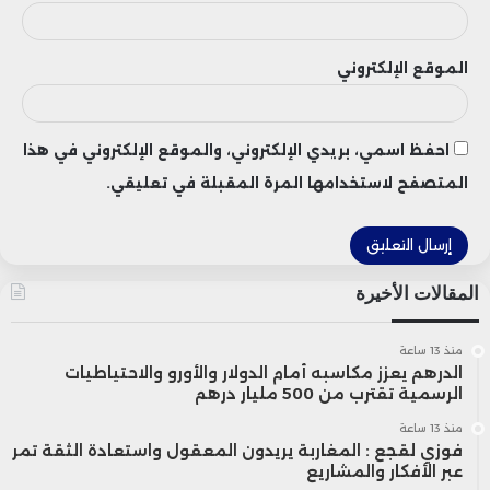
الحكومة ووزير الاقتصاد والمالية، ما يعكس
الموقع الإلكتروني
الحاجة الملحة إلى مدونة قانونية شاملة
للصفقات العمومية، من شأنها سد الثغرات
احفظ اسمي، بريدي الإلكتروني، والموقع الإلكتروني في هذا
القانونية وتقليل الاختلالات التي تكلف ميزانية
المتصفح لاستخدامها المرة المقبلة في تعليقي.
الدولة خسائر بالمليارات سنوياً، وتساهم في
هدر المال العام، كما تؤثر على فعالية البرامج
والاستراتيجيات العمومية في مختلف
المقالات الأخيرة
القطاعات.
منذ 13 ساعة
الدرهم يعزز مكاسبه أمام الدولار والأورو والاحتياطيات
الرسمية تقترب من 500 مليار درهم
وأوضحت المصادر أن التدقيقات الحالية لا
منذ 13 ساعة
تقتصر على الصفقات الجارية فقط، بل تمتد
فوزي لقجع : المغاربة يريدون المعقول واستعادة الثقة تمر
عبر الأفكار والمشاريع