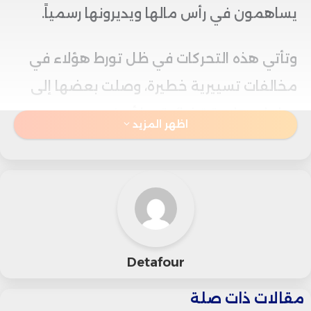
يساهمون في رأس مالها ويديرونها رسمياً.
وتأتي هذه التحركات في ظل تورط هؤلاء في
مخالفات تسييرية خطيرة، وصلت بعضها إلى
مراحل متابعة قضائية، ما أسفر عن صدور
اظهر المزيد
قرارات توقيف مؤقت ونهائي لمقاولاتهم من
المشاركة في الصفقات العمومية.
وفق جريدة هسبريس فإن عمليات التدقيق
الحالية تركز على تحديد هوية مسيري هذه
Detafour
الشركات وارتباطاتهم بالمقاولات التي سبق
مقالات ذات صلة
استبعادها وفق المادة 152 من المرسوم رقم