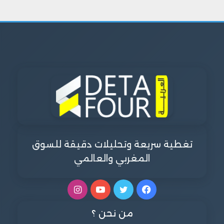
تغطية سريعة وتحليلات دقيقة للسوق
المغربي والعالمي
فيسبوك
تويتر
يوتيوب
انستقرام
من نحن ؟