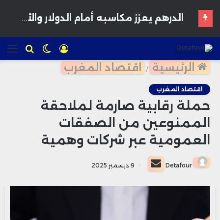
فوزي لقجع : المغاربة يريدون المعقول واستعادة الثقة تمر عبر الأفكار والمشاريع
تسجيل
الوضع
للبحث
الق
الدخول
المظلم
الرئيسية
اقتصاد المغرب
/
اقتصاد المغرب
حملة رقابية صارمة لملاحقة
الممنوعين من الصفقات
العمومية عبر شركات وهمية
أرسل
Detafour
9 ديسمبر 2025
بريدا
إلكترونيا