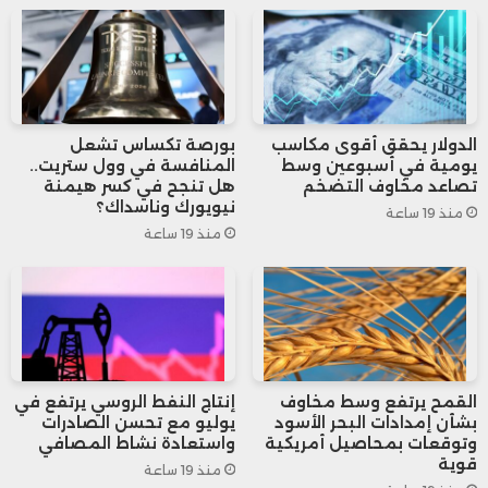
واستغل الرئيس الأمريكي السابق “دونالد ترامب”
الأرقام المعدلة للضغط على مجلس الاحتياطي
الفيدرالي لتسريع خفض أسعار الفائدة، وكتب في
منشور على “تروث سوشيال” قائلاً: “انعدام
الدولار يحقق أقوى مكاسب
بورصة تكساس تشعل
يومية في أسبوعين وسط
المنافسة في وول ستريت..
الكفاءة أهم لديهم من الدفاع عن استقلالية
تصاعد مخاوف التضخم
هل تنجح في كسر هيمنة
نيويورك وناسداك؟
منذ 19 ساعة
النظرية”، مهاجمًا قيادة الفيدرالي.
منذ 19 ساعة
القمح يرتفع وسط مخاوف
إنتاج النفط الروسي يرتفع في
بشأن إمدادات البحر الأسود
يوليو مع تحسن الصادرات
وتوقعات بمحاصيل أمريكية
واستعادة نشاط المصافي
قوية
منذ 19 ساعة