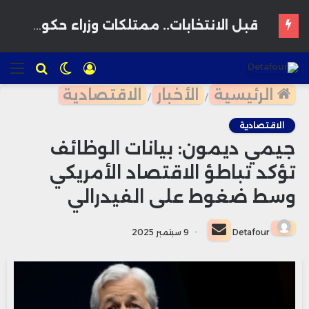
قبل الانتخابات.. ممتلكات وزراء حكومة أخنوش تدخل مرحلة التدقيق والمراجعة
تسجيل
الوضع
للبحث
الق
الدخول
المظلم
الرئيسية
الأخبار
الاقتصادية
/
/
الاقتصادية
جيمي ديمون: بيانات الوظائف
تؤكد تباطؤ الاقتصاد الأمريكي
وسط ضغوط على الفيدرالي
أرسل
Detafour
9 سبتمبر 2025
بريدا
إلكترونيا