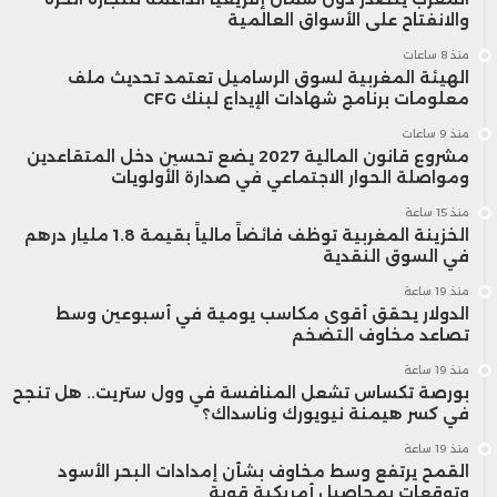
والانفتاح على الأسواق العالمية
منذ 8 ساعات
الهيئة المغربية لسوق الرساميل تعتمد تحديث ملف
معلومات برنامج شهادات الإيداع لبنك CFG
منذ 9 ساعات
مشروع قانون المالية 2027 يضع تحسين دخل المتقاعدين
ومواصلة الحوار الاجتماعي في صدارة الأولويات
منذ 15 ساعة
الخزينة المغربية توظف فائضاً مالياً بقيمة 1.8 مليار درهم
في السوق النقدية
منذ 19 ساعة
الدولار يحقق أقوى مكاسب يومية في أسبوعين وسط
تصاعد مخاوف التضخم
منذ 19 ساعة
بورصة تكساس تشعل المنافسة في وول ستريت.. هل تنجح
في كسر هيمنة نيويورك وناسداك؟
منذ 19 ساعة
القمح يرتفع وسط مخاوف بشأن إمدادات البحر الأسود
وتوقعات بمحاصيل أمريكية قوية