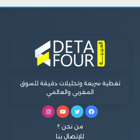
تغطية سريعة وتحليلات دقيقة للسوق
المغربي والعالمي
فيسبوك
تويتر
يوتيوب
انستقرام
من نحن ؟
للإتصال بنا