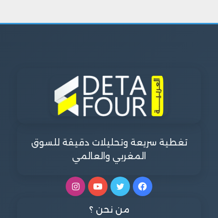
تغطية سريعة وتحليلات دقيقة للسوق
المغربي والعالمي
فيسبوك
تويتر
يوتيوب
انستقرام
من نحن ؟