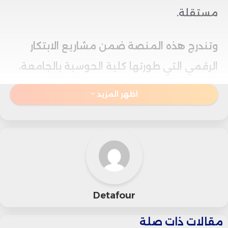
مستقلة.
وتندرج هذه المنصة ضمن مشاريع الابتكار
الرقمي التي طورتها كلية الحوسبة بالجامعة،
حيث تم تصميمها وتشغيلها اعتمادًا على
اظهر المزيد
خبرات وكفاءات مغربية، بهدف تعزيز سيادة
البيانات وضمان التحكم الكامل في معالجتها
داخل التراب الوطني.
وترتكز “أزول كلاود” على ثلاثة محاور أساسية،
Detafour
تتمثل في تأمين واستضافة البيانات داخل
مقالات ذات صلة
المغرب، وتمكين المستخدمين من الاحتفاظ