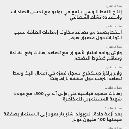
منذ ساعتين
إنتاج النفط الروسي يرتفع في يوليو مع تحسن الصادرات
واستعادة نشاط المصافي
منذ ساعتين
النفط يصعد مع تصاعد مخاوف إمدادات الطاقة بسبب
التوترات حول مضيق هرمز
منذ ساعتين
وارش يواجه اختبار الأسواق مع تصاعد رهانات رفع الفائدة
وتفاقم ضغوط التضخم
منذ ساعتين
وارنر براذرز ديسكفري تسجل قفزة في أعمال البث وسط
تصاعد الترقب حول صفقة باراماونت
منذ 3 ساعات
رهانات صعود قياسية على «إس آند بي 500» مع عودة
شهية المستثمرين للمخاطرة
منذ 3 ساعات
بعد أزمة حادة.. ليوبولد آشنبرينر يعود إلى الاستثمار بصفقة
قيمتها 400 مليون دولار
منذ 6 ساعات