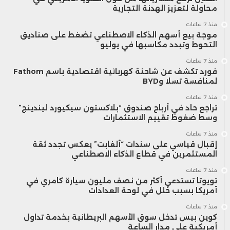
محاولة لتعزيز الهدنة التجارية
منذ 7 ساعات
موجة بيع أسهم الذكاء الاصطناعي تضغط على صناديق
التحوط وتبدد مكاسبها في يوليو
منذ 7 ساعات
فورد تكشف عن شاحنة كهربائية اقتصادية باسم Fathom
لمنافسة تسلا وBYD
منذ 7 ساعات
تراجع حاد في أرباح صندوق “بلاكستون سيكيورد ليندينج”
وسط ضغوط تقييم الاستثمارات
منذ 7 ساعات
إقبال قياسي على سندات “ألفابت” يعكس تجدد ثقة
المستثمرين في قطاع الذكاء الاصطناعي
منذ 7 ساعات
تويوتا تستدعي أكثر من نصف مليون سيارة كامري في
أمريكا بسبب خلل في لوحة العدادات
منذ 7 ساعات
كوين بيس تدخل سوق الأسهم البريطانية بخدمة تداول
أمريكية على مدار الساعة