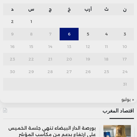
ن
ث
أرب
خ
ج
س
د
2
1
9
8
7
6
5
4
3
16
15
14
13
12
11
10
23
22
21
20
19
18
17
30
29
28
27
26
25
24
31
« يوليو
اقتصاد المغرب
بورصة الدار البيضاء تنهي جلسة الخميس
على ارتفاع بدعم من مكاسب المؤشر