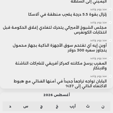
اليميني إلى السلطة
منذ يوم واحد
زلزال بقوة 5.5 درجة يضرب منطقة في ألاسكا
منذ يوم واحد
مجلس الشيوخ الأميركي يتحرك لتفادي إغلاق الحكومة قبل
انتخابات الكونغرس
منذ يوم واحد
أوبن إيه آي تقتحم سوق الأجهزة الذكية بجهاز محمول
يتجاوز سعره 300 دولار
منذ يوم واحد
المغرب يرسخ مكانته كمركز أفريقي للشركات الناشئة
والابتكار
منذ يوم واحد
اليابان تواجه تراجعاً جديداً في أمنها الغذائي مع هبوط
الاكتفاء الذاتي إلى 37%
أغسطس 2026
ن
ث
أرب
خ
ج
س
د