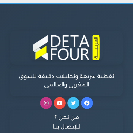
تغطية سريعة وتحليلات دقيقة للسوق
المغربي والعالمي
فيسبوك
تويتر
يوتيوب
انستقرام
من نحن ؟
للإتصال بنا