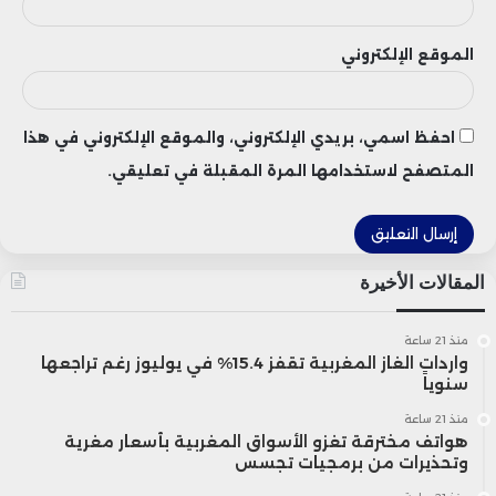
الموقع الإلكتروني
تجدر الإشارة إلى أن الندوة تم تنظيمها في توقيت
بالغ الأهمية، حيث تشير دراسات دولية إلى أن
احفظ اسمي، بريدي الإلكتروني، والموقع الإلكتروني في هذا
40% من الوظائف الحالية ستتأثر بتقنيات الذكاء
المتصفح لاستخدامها المرة المقبلة في تعليقي.
الاصطناعي في العقد المقبل.
ويواجه المغرب، مثل العديد من الاقتصادات
المقالات الأخيرة
الناشئة، تحديات تتعلق بإعادة تأهيل الكفاءات
منذ 21 ساعة
المهنية لتواكب المهن الجديدة، إضافة إلى
واردات الغاز المغربية تقفز 15.4% في يوليوز رغم تراجعها
سنوياً
تطوير آليات حماية الوظائف التقليدية المعرضة
منذ 21 ساعة
هواتف مخترقة تغزو الأسواق المغربية بأسعار مغرية
للزوال، وإدماج تقنيات الذكاء الاصطناعي في
وتحذيرات من برمجيات تجسس
المناهج التعليمية.