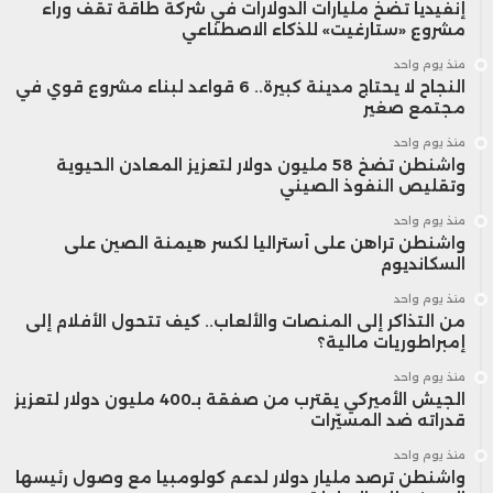
إنفيديا تضخ مليارات الدولارات في شركة طاقة تقف وراء
مشروع «ستارغيت» للذكاء الاصطناعي
منذ يوم واحد
النجاح لا يحتاج مدينة كبيرة.. 6 قواعد لبناء مشروع قوي في
مجتمع صغير
منذ يوم واحد
واشنطن تضخ 58 مليون دولار لتعزيز المعادن الحيوية
وتقليص النفوذ الصيني
منذ يوم واحد
واشنطن تراهن على أستراليا لكسر هيمنة الصين على
السكانديوم
منذ يوم واحد
من التذاكر إلى المنصات والألعاب.. كيف تتحول الأفلام إلى
إمبراطوريات مالية؟
منذ يوم واحد
الجيش الأميركي يقترب من صفقة بـ400 مليون دولار لتعزيز
قدراته ضد المسيّرات
منذ يوم واحد
واشنطن ترصد مليار دولار لدعم كولومبيا مع وصول رئيسها