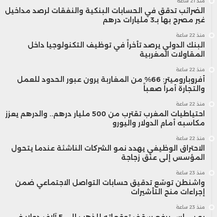
منذ 21 ساعة
الضرائب تدقق في الحسابات البنكية والنفقات لرصد مداخيل
غير مصرح بها بـ3 مليارات درهم
وشارك في الندوة بالإضافة إلى أمين بنسعيد كل
منذ 22 ساعة
البنك الدولي يرصد تأخراً في توظيف التكنولوجيا داخل
من يونس السكوري، وزير الإدماج الاقتصادي
المقاولات المغربية
والمقاولات الصغرى والكفاءات، والمهدي التازي،
منذ 22 ساعة
أفروباروميتر: 66% من المغاربة يرون عبور الحدود للعمل
والتجارة أمراً صعباً
نائب رئيس الاتحاد العام لمقاولات المغرب، وديبورا
منذ 22 ساعة
بارتليت، مسؤولة التشغيل بجامعة الأخوين،
احتياطيات المغرب تقترب من 500 مليار درهم.. والدرهم يعزز
مكاسبه أمام الدولار واليورو
وفيصل لمسوغر، مدير شركة “Leyton
منذ 22 ساعة
الاحتراق الوظيفي يهدد نمو الشركات الناشئة عندما يتحول
Consulting”، وسيمحمد زيزي، الشريك المؤسس
المؤسس إلى عنق زجاجة
والرئيس التنفيذي لشركة “Jobzyn”، وأمين أبو
منذ 23 ساعة
واشنطن توسّع تدقيق حسابات التواصل الاجتماعي ضمن
عمر، أستاذ مساعد في الذكاء الاصطناعي
إجراءات منح التأشيرات
منذ 23 ساعة
بجامعة الأخوين.
يو بي إس يرفع سقف توقعاته للذهب إلى 5 آلاف دولار في