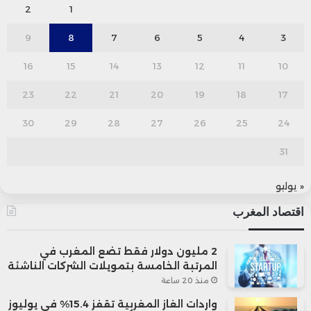
2
1
9
8
7
6
5
4
3
16
15
14
13
12
11
10
23
22
21
20
19
18
17
30
29
28
27
26
25
24
31
« يوليو
اقتصاد المغرب
2 مليون دولار فقط تضع المغرب في
المرتبة الخامسة بتمويلات الشركات الناشئة
منذ 20 ساعة
واردات الغاز المغربية تقفز 15.4% في يوليوز