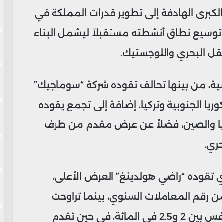
لكبرى الهادفة إلى تطوير قدرات المملكة في
توسيع نطاق أنشطته مستقبلاً ليشمل البناء
نقل البحري واللوجستيك.
ية، من بينها تحالف تقوده شركة “سوماجيك”
ريا الجنوبية وتركيا، إضافة إلى تجمع يقوده
يا والصين، فضلاً عن عرض مقدم من طرف
ري.
 تقوده “راضي هولدينغ” العرض الأعلى،
تصل إلى 4 في المائة من رقم المعاملات السنوي، بينما تراوحت
النسبة المقترحة من طرف التحالف المنافس بين 2 و2.5 في المائة، في حين تقدم