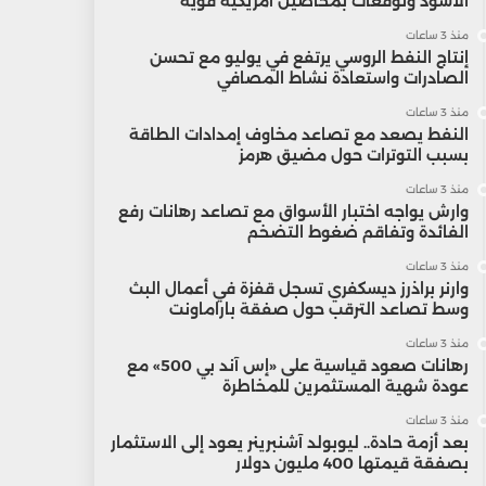
الأسود وتوقعات بمحاصيل أمريكية قوية
منذ 3 ساعات
إنتاج النفط الروسي يرتفع في يوليو مع تحسن
الصادرات واستعادة نشاط المصافي
منذ 3 ساعات
النفط يصعد مع تصاعد مخاوف إمدادات الطاقة
بسبب التوترات حول مضيق هرمز
منذ 3 ساعات
وارش يواجه اختبار الأسواق مع تصاعد رهانات رفع
الفائدة وتفاقم ضغوط التضخم
منذ 3 ساعات
وارنر براذرز ديسكفري تسجل قفزة في أعمال البث
وسط تصاعد الترقب حول صفقة باراماونت
منذ 3 ساعات
رهانات صعود قياسية على «إس آند بي 500» مع
عودة شهية المستثمرين للمخاطرة
منذ 3 ساعات
بعد أزمة حادة.. ليوبولد آشنبرينر يعود إلى الاستثمار
بصفقة قيمتها 400 مليون دولار