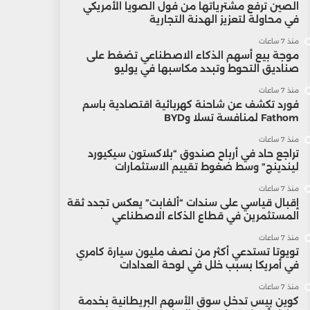
الصين ترفع مشترياتها من فول الصويا الأمريكي
في محاولة لتعزيز الهدنة التجارية
منذ 7 ساعات
موجة بيع أسهم الذكاء الاصطناعي تضغط على
صناديق التحوط وتبدد مكاسبها في يوليو
منذ 7 ساعات
فورد تكشف عن شاحنة كهربائية اقتصادية باسم
Fathom لمنافسة تسلا وBYD
منذ 7 ساعات
تراجع حاد في أرباح صندوق “بلاكستون سيكيورد
ليندينج” وسط ضغوط تقييم الاستثمارات
منذ 7 ساعات
إقبال قياسي على سندات “ألفابت” يعكس تجدد ثقة
المستثمرين في قطاع الذكاء الاصطناعي
منذ 7 ساعات
تويوتا تستدعي أكثر من نصف مليون سيارة كامري
في أمريكا بسبب خلل في لوحة العدادات
منذ 7 ساعات
كوين بيس تدخل سوق الأسهم البريطانية بخدمة