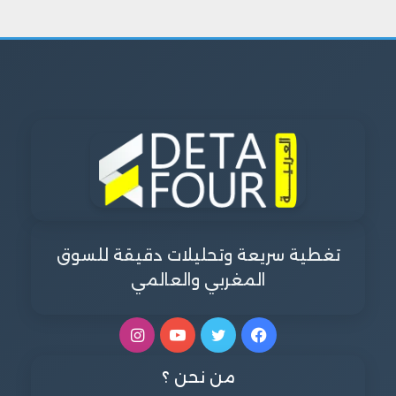
تغطية سريعة وتحليلات دقيقة للسوق
المغربي والعالمي
فيسبوك
تويتر
يوتيوب
انستقرام
من نحن ؟