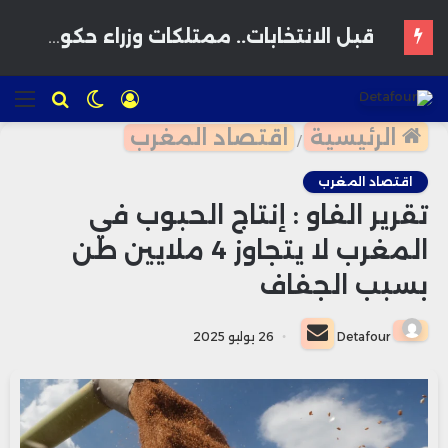
استثمار إماراتي ضخم يقود نقلة سياحية وعمرانية بالواجهة البحرية لبوزنيقة
تسجيل
الوضع
للبحث
الق
الدخول
المظلم
الرئيسية
اقتصاد المغرب
/
اقتصاد المغرب
تقرير الفاو : إنتاج الحبوب في
المغرب لا يتجاوز 4 ملايين طن
بسبب الجفاف
أرسل
Detafour
26 يوليو 2025
بريدا
إلكترونيا