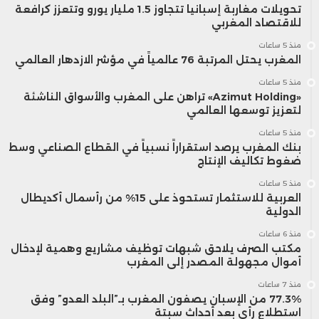
تحويلات مغاربة إسبانيا تتجاوز 1.5 مليار يورو وتتعزز كرافعة
للاقتصاد المغربي
منذ 5 ساعات
المغرب يحتل المرتبة 76 عالمياً في مؤشر الازدهار العالمي
منذ 5 ساعات
«Azimut Holding» تراهن على المغرب والأسواق الناشئة
لتعزيز توسعها العالمي
منذ 5 ساعات
بنك المغرب يرصد استقراراً نسبياً في القطاع الصناعي وسط
ضغوط تكاليف الإنتاج
منذ 5 ساعات
العربية للاستثمار تستحوذ على 15% من رأسمال أكديطال
الدولية
منذ 6 ساعات
مكتب الصرف يلاحق شبهات توظيف مشاريع وهمية لإدخال
أموال مجهولة المصدر إلى المغرب
منذ 7 ساعات
77.3% من الإسبان يصفون المغرب بـ”البلد العدو” وفق
استطلاع رأي بعد أحداث سبتة