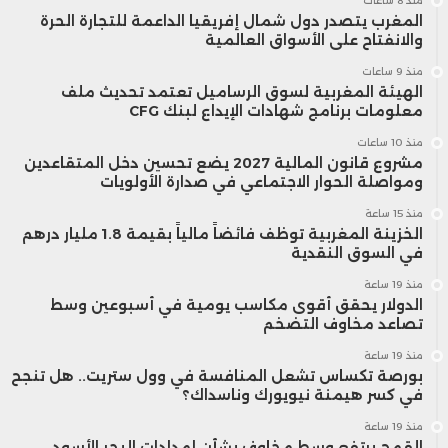
منذ 8 ساعات
المغرب يتصدر دول شمال إفريقيا الداعمة للتجارة الحرة
والانفتاح على الأسواق العالمية
منذ 9 ساعات
الهيئة المغربية لسوق الرساميل تعتمد تحديث ملف
معلومات برنامج شهادات الإيداع لبنك CFG
منذ 10 ساعات
مشروع قانون المالية 2027 يضع تحسين دخل المتقاعدين
ومواصلة الحوار الاجتماعي في صدارة الأولويات
منذ 15 ساعة
الخزينة المغربية توظف فائضاً مالياً بقيمة 1.8 مليار درهم
في السوق النقدية
منذ 19 ساعة
الدولار يحقق أقوى مكاسب يومية في أسبوعين وسط
تصاعد مخاوف التضخم
منذ 19 ساعة
بورصة تكساس تشعل المنافسة في وول ستريت.. هل تنجح
في كسر هيمنة نيويورك وناسداك؟
منذ 19 ساعة
القمح يرتفع وسط مخاوف بشأن إمدادات البحر الأسود