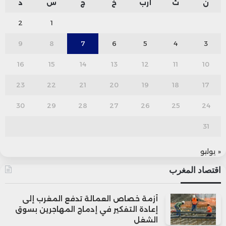
ن
ث
أرب
خ
ج
س
د
2
1
9
8
7
6
5
4
3
16
15
14
13
12
11
10
23
22
21
20
19
18
17
30
29
28
27
26
25
24
31
« يوليو
اقتصاد المغرب
أزمة خصاص العمالة تدفع المغرب إلى
إعادة التفكير في إدماج المهاجرين بسوق
الشغل