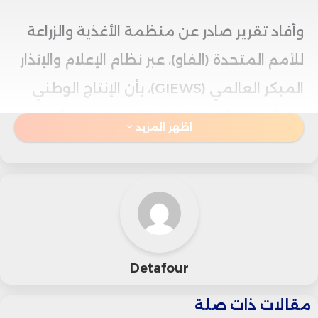
وأفاد تقرير صادر عن منظمة الأغذية والزراعة
للأمم المتحدة (الفاو)، عبر نظام الإعلام والإنذار
المبكر العالمي (GIEWS)، بأن الإنتاج الوطني
من الحبوب لن يتجاوز هذا الموسم 4 ملايين
اظهر المزيد
طن، بانخفاض يصل إلى 27% مقارنة
بالمتوسط المعتاد.
ويعود ذلك إلى نقص الأمطار الذي تجاوز 60%
خلال فصل الشتاء في عدة مناطق زراعية
Detafour
رئيسية، منها فاس-بولمان، الغرب، الدار البيضاء
مقالات ذات صلة
الكبرى، وطنجة-تطوان.