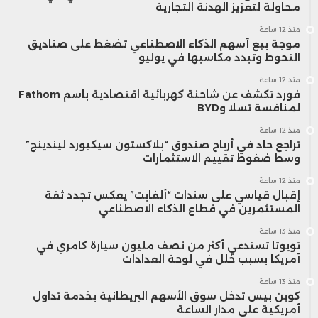
محاولة لتعزيز الهدنة التجارية
منذ 12 ساعة
موجة بيع أسهم الذكاء الاصطناعي تضغط على صناديق
التحوط وتبدد مكاسبها في يوليو
منذ 12 ساعة
فورد تكشف عن شاحنة كهربائية اقتصادية باسم Fathom
لمنافسة تسلا وBYD
منذ 12 ساعة
تراجع حاد في أرباح صندوق “بلاكستون سيكيورد ليندينج”
وسط ضغوط تقييم الاستثمارات
منذ 12 ساعة
إقبال قياسي على سندات “ألفابت” يعكس تجدد ثقة
المستثمرين في قطاع الذكاء الاصطناعي
منذ 13 ساعة
تويوتا تستدعي أكثر من نصف مليون سيارة كامري في
أمريكا بسبب خلل في لوحة العدادات
منذ 13 ساعة
كوين بيس تدخل سوق الأسهم البريطانية بخدمة تداول
أمريكية على مدار الساعة