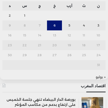
ن
ث
أرب
خ
ج
س
د
2
1
9
8
7
6
5
4
3
16
15
14
13
12
11
10
23
22
21
20
19
18
17
30
29
28
27
26
25
24
31
« يوليو
اقتصاد المغرب
بورصة الدار البيضاء تنهي جلسة الخميس
على ارتفاع بدعم من مكاسب المؤشر