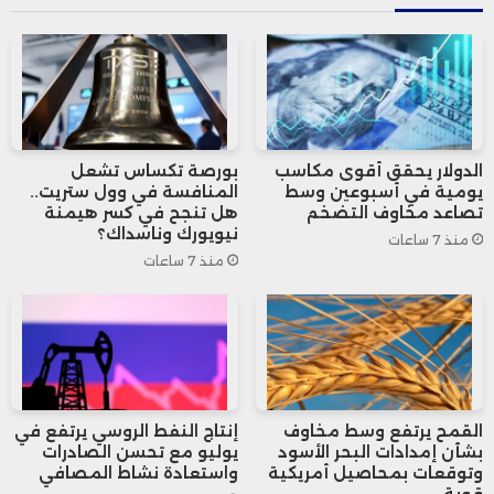
بنسبة 0.1% مقارنة بالربع الذي سبقه، مما
يعكس بداية توزان نسبي في الأداء الصناعي.
الدولار يحقق أقوى مكاسب
بورصة تكساس تشعل
يومية في أسبوعين وسط
المنافسة في وول ستريت..
تصاعد مخاوف التضخم
هل تنجح في كسر هيمنة
نيويورك وناسداك؟
منذ 7 ساعات
منذ 7 ساعات
القمح يرتفع وسط مخاوف
إنتاج النفط الروسي يرتفع في
بشأن إمدادات البحر الأسود
يوليو مع تحسن الصادرات
وتوقعات بمحاصيل أمريكية
واستعادة نشاط المصافي
قوية