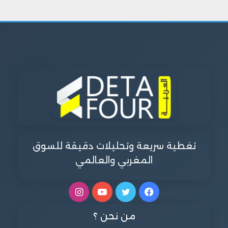
تغطية سريعة وتحليلات دقيقة للسوق
المغربي والعالمي
فيسبوك
تويتر
يوتيوب
انستقرام
من نحن ؟