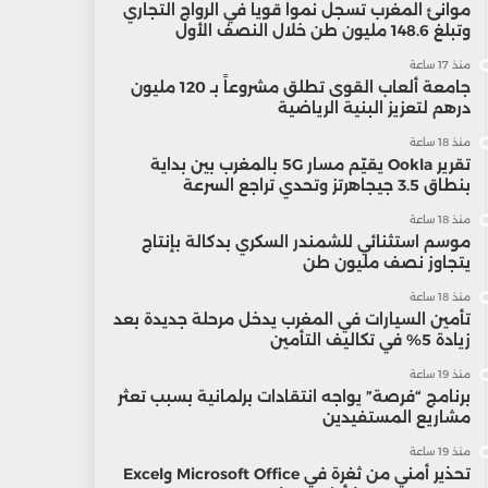
موانئ المغرب تسجل نمواً قوياً في الرواج التجاري
وتبلغ 148.6 مليون طن خلال النصف الأول
منذ 17 ساعة
جامعة ألعاب القوى تطلق مشروعاً بـ 120 مليون
درهم لتعزيز البنية الرياضية
منذ 18 ساعة
تقرير Ookla يقيّم مسار 5G بالمغرب بين بداية
بنطاق 3.5 جيجاهرتز وتحدي تراجع السرعة
منذ 18 ساعة
موسم استثنائي للشمندر السكري بدكالة بإنتاج
يتجاوز نصف مليون طن
منذ 18 ساعة
تأمين السيارات في المغرب يدخل مرحلة جديدة بعد
زيادة 5% في تكاليف التأمين
منذ 19 ساعة
برنامج “فرصة” يواجه انتقادات برلمانية بسبب تعثر
مشاريع المستفيدين
منذ 19 ساعة
تحذير أمني من ثغرة في Microsoft Office وExcel