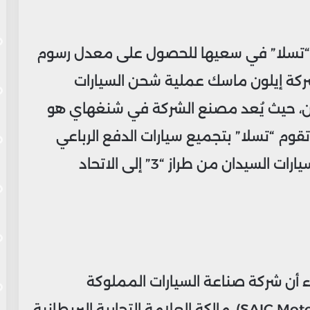
ة “تسلا” في سعيها للحصول على معدل رسوم
شركة إيلون ماسك عملية شحن السيارات
لصين، حيث يُعد مصنع الشركة في شنغهاي هو
 تقوم “تسلا” بتجميع سيارات الدفع الرباعي
من طراز “واي” في ألمانيا، إلا أنها تورّد سيارات السيدان من طراز “3” إلى الاتحاد
ء أن شركة صناعة السيارات المملوكة
للدولة “إس إيه آي سي موتور” (SAIC Motor Corp)، مالكة العلامة التجارية البريطانية