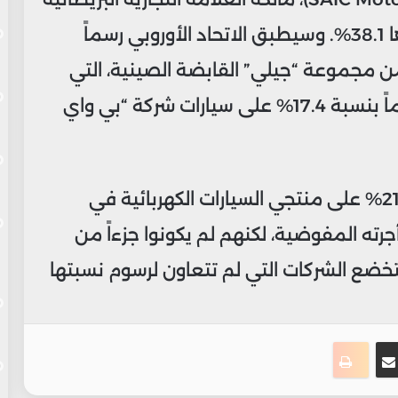
“إم جي” ستخضع لتعريفة إضافية قدرها 38.1%. وسيطبق الاتحاد الأوروبي رسماً
ردة من مجموعة “جيلي” القابضة الصينية، التي
تنتج سيارات “فولفو” و”بولستار” ، ورسوماً بنسبة 17.4% على سيارات شركة “بي واي
سيتم فرض رسم متوسط مُرجح بنسبة 21% على منتجي السيارات الكهربائية في
جرته المفوضية، لكنهم لم يكونوا جزءاً من
ستخضع الشركات التي لم تتعاون لرسوم نسبتها
ت
نجر
مشاركة عبر البريد
طباعة