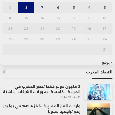
9
8
7
6
5
4
3
16
15
14
13
12
11
10
23
22
21
20
19
18
17
30
29
28
27
26
25
24
31
« يوليو
اقتصاد المغرب
2 مليون دولار فقط تضع المغرب في
المرتبة الخامسة بتمويلات الشركات الناشئة
منذ 18 ساعة
واردات الغاز المغربية تقفز 15.4% في يوليوز
رغم تراجعها سنوياً