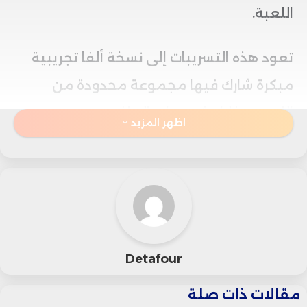
اللعبة.
تعود هذه التسريبات إلى نسخة ألفا تجريبية
مبكرة شارك فيها مجموعة محدودة من
اللاعبين خلال شهر ماي الماضي.
اظهر المزيد
ورغم أن الفيديوهات الأولى تم حذفها سريعًا،
فإن تسريب مقاطع أطول لاحقًا أتاح للمجتمع
نظرة أكثر شمولًا على ميكانيكيات اللعب، مع
الأخذ بعين الاعتبار أن المحتوى لا يزال خاضعًا
Detafour
للتغيير قبل الإصدار الرسمي المقرر في أكتوبر
المقبل.
مقالات ذات صلة