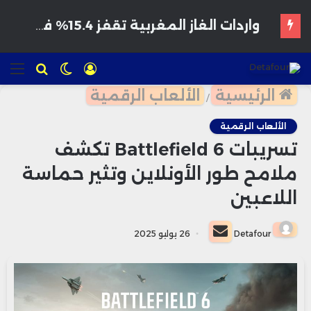
هواتف مخترقة تغزو الأسواق المغربية بأسعار مغرية وتحذيرات من برمجيات تجسس
تسجيل
الوضع
للبحث
الق
الدخول
المظلم
الرئيسية
الألعاب الرقمية
/
الألعاب الرقمية
تسريبات Battlefield 6 تكشف
ملامح طور الأونلاين وتثير حماسة
اللاعبين
أرسل
Detafour
26 يوليو 2025
بريدا
إلكترونيا