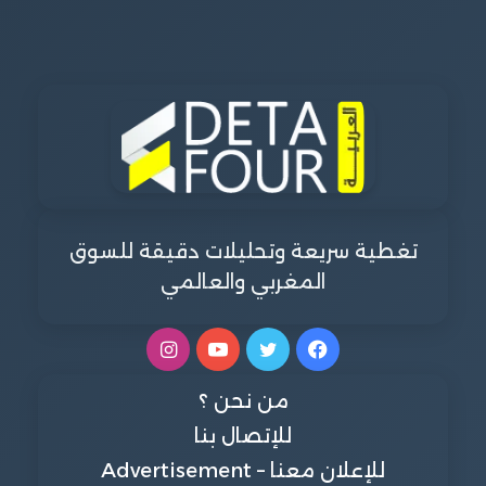
تغطية سريعة وتحليلات دقيقة للسوق
المغربي والعالمي
فيسبوك
تويتر
يوتيوب
انستقرام
من نحن ؟
للإتصال بنا
للإعلان معنا – Advertisement