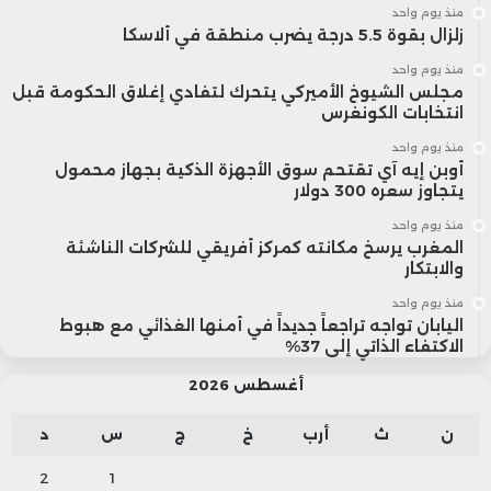
منذ يوم واحد
زلزال بقوة 5.5 درجة يضرب منطقة في ألاسكا
منذ يوم واحد
مجلس الشيوخ الأميركي يتحرك لتفادي إغلاق الحكومة قبل
انتخابات الكونغرس
منذ يوم واحد
أوبن إيه آي تقتحم سوق الأجهزة الذكية بجهاز محمول
يتجاوز سعره 300 دولار
منذ يوم واحد
المغرب يرسخ مكانته كمركز أفريقي للشركات الناشئة
والابتكار
منذ يوم واحد
اليابان تواجه تراجعاً جديداً في أمنها الغذائي مع هبوط
الاكتفاء الذاتي إلى 37%
أغسطس 2026
ن
ث
أرب
خ
ج
س
د
2
1