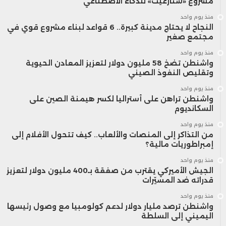
مشروع «ستارغيت» للذكاء الاصطناعي
منذ يوم واحد
النجاح لا يحتاج مدينة كبيرة.. 6 قواعد لبناء مشروع قوي في
مجتمع صغير
منذ يوم واحد
واشنطن تضخ 58 مليون دولار لتعزيز المعادن الحيوية
وتقليص النفوذ الصيني
منذ يوم واحد
واشنطن تراهن على أستراليا لكسر هيمنة الصين على
السكانديوم
منذ يوم واحد
من التذاكر إلى المنصات والألعاب.. كيف تتحول الأفلام إلى
إمبراطوريات مالية؟
منذ يوم واحد
الجيش الأميركي يقترب من صفقة بـ400 مليون دولار لتعزيز
قدراته ضد المسيّرات
منذ يوم واحد
واشنطن ترصد مليار دولار لدعم كولومبيا مع وصول رئيسها
اليميني إلى السلطة