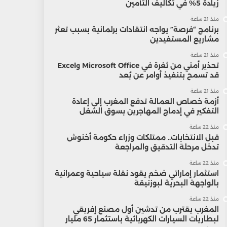
زيادة 5% في تكاليف التأمين
منذ 21 ساعة
برنامج “فرصة” يواجه انتقادات برلمانية بسبب تعثر
مشاريع المستفيدين
منذ 21 ساعة
تحذير أمني من ثغرة في Microsoft Office وExcel
قد تسمح بتنفيذ أوامر عن بُعد
منذ 21 ساعة
أزمة خصاص العمالة تدفع المغرب إلى إعادة
التفكير في إدماج المهاجرين بسوق الشغل
منذ 22 ساعة
قبل الانتخابات.. ممتلكات وزراء حكومة أخنوش
تدخل مرحلة التدقيق والمراجعة
منذ 22 ساعة
استثمار إماراتي ضخم يقود نقلة سياحية وعمرانية
بالواجهة البحرية لبوزنيقة
منذ 22 ساعة
المغرب يقترب من تدشين أول مصنع إفريقي
لبطاريات السيارات الكهربائية باستثمار 65 مليار