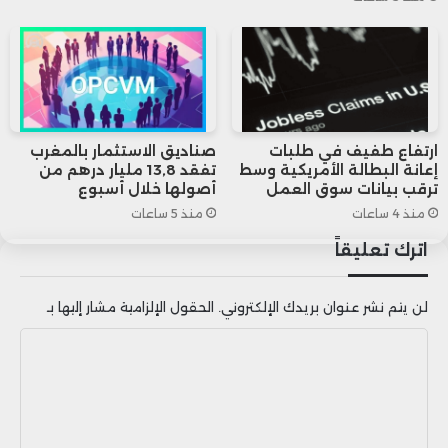
أي حديث عن استهداف منشآت الطاقة
الروسية خلال الاجتماع.
وأكد زيلينسكي أن ترامب يدرك أن أصعب
ارتفاع طفيف في طلبات
صناديق الاستثمار بالمغرب
إعانة البطالة الأمريكية وسط
تفقد 13,8 مليار درهم من
الملفات في أي محادثات مستقبلية ستكون
ترقب بيانات سوق العمل
أصولها خلال أسبوع
قضية الأراضي، والتي تعتبر مسألة سيادة
منذ 4 ساعات
منذ 5 ساعات
اترك تعليقاً
بالنسبة لكييف، مضيفاً أن الرئيس الأمريكي
يظهر جدية ورغبة في إنهاء الحرب، وهو قادر
لن يتم نشر عنوان بريدك الإلكتروني.
الحقول الإلزامية مشار إليها بـ
على المساهمة في تحقيق ذلك.
ا
ل
في سياق متصل، نقل موقع “أكسيوس” عن
ت
ع
مصادر مقربة أن ترامب أوضح لزيلينسكي أن