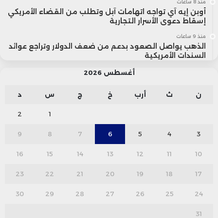
منذ 8 ساعات
أوبن إيه آي تواجه اتهامات آبل وتطلب من القضاء الأمريكي
إسقاط دعوى الأسرار التجارية
منذ 9 ساعات
الذهب يواصل الصعود بدعم من ضعف الدولار وتراجع عوائد
السندات الأمريكية
أغسطس 2026
ن
ث
أرب
خ
ج
س
د
2
1
9
8
7
6
5
4
3
16
15
14
13
12
11
10
23
22
21
20
19
18
17
30
29
28
27
26
25
24
31