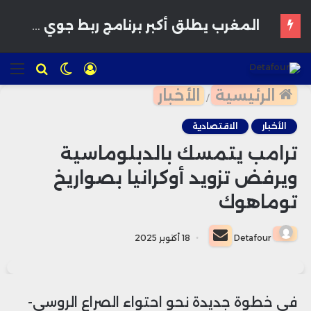
تسجيل
الوضع
للبحث
الق
الدخول
المظلم
الرئيسية
الأخبار
/
الأخبار
الاقتصادية
ترامب يتمسك بالدبلوماسية
ويرفض تزويد أوكرانيا بصواريخ
توماهوك
أرسل
Detafour
18 أكتوبر 2025
بريدا
إلكترونيا
في خطوة جديدة نحو احتواء الصراع الروسي-