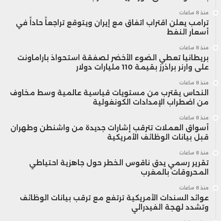
منذ 8 ساعات
ترامب يعلن اقتراب اتفاق مع إيران ويتوقع تراجعاً حاداً في
أسعار النفط
منذ 8 ساعات
بريطانيا تعطي الضوء الأخضر لصفقة استحواذ باراماونت
على وارنر براذرز بقيمة 110 مليارات دولار
منذ 8 ساعات
النحاس يقترب من مستويات قياسية عالمية وسط مخاوف
من اضطراب الإمدادات الكونغولية
منذ 8 ساعات
أسواق العملات تترقب إشارات جديدة من واشنطن وطهران
قبل بيانات الوظائف الأمريكية
منذ 8 ساعات
تقرير رسمي يدق ناقوس الخطر حول جاهزية احتياطي
المحروقات بالمغرب
منذ 8 ساعات
عوائد السندات الأمريكية ترتفع مع ترقب بيانات الوظائف
وتشدد لهجة الفيدرالي