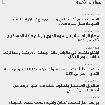
المقالات الأخيرة
في حيرة من أمرهم إزاء التغير الواضح في
منذ 3 ساعات
توجهاته.
المغرب يطلق أكبر برنامج ربط جوي مع “رايان إير” لتعزيز
السياحة خلال شتاء 2026
منذ 4 ساعات
وفي السياق نفسه، كشف مصدر لموقع
مطار الرباط-سلا يعزز نموه الجوي بارتفاع حركة المسافرين
بأكثر من 14%
“أكسيوس” أن رئيس الوزراء البريطاني كير
منذ 4 ساعات
ستارمر اقترح خلال مكالمة مع زيلينسكي
ارتفاع طفيف في طلبات إعانة البطالة الأمريكية وسط ترقب
بيانات سوق العمل
التعاون مع الولايات المتحدة لصياغة خطة
منذ 5 ساعات
بورصة الدار البيضاء تعزز سيولة سهم CIH Bank برفع نسبة
سلام مشابهة لمبادرة ترامب لوقف الحرب في
التداول الحر إلى 35%
غزة، مؤكداً أهمية الجهود الدولية المتناسقة
منذ 5 ساعات
صناديق الاستثمار بالمغرب تفقد 13,8 مليار درهم من
لاحتواء النزاع.
أصولها خلال أسبوع
منذ 5 ساعات
بورصة الدار البيضاء تدشن واجهة رقمية جديدة لتسهيل