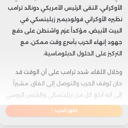
الأوكراني، التقى الرئيس الأمريكي دونالد ترامب
نظيره الأوكراني فولوديمير زيلينسكي في
البيت الأبيض، مؤكداً عزم واشنطن على دفع
جهود إنهاء الحرب بأسرع وقت ممكن، مع
التركيز على الحلول الدبلوماسية.
وخلال اللقاء، شدد ترامب على أن الوقت قد
حان لوقف الحرب والتوصل إلى اتفاق، مشيراً
إلى أنه أبلغ كل من زيلينسكي والرئيس الروسي
فلاديمير بوتين بذلك.
اظهر المزيد
وأوضح ترامب في تصريحاته على منصة “تروث