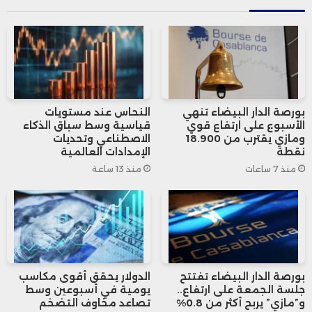
رئيسي بالشركات والدول التي خدعت الولايات
المتحدة في الماضي، مؤكدًا أنه لن يُسمح
بذلك بعد الآن.
وفيما يخص عمليات البيع في سوق الأسهم،
بورصة الدار البيضاء تنهي
النحاس عند مستويات
الأسبوع على ارتفاع قوي
قياسية وسط سباق الذكاء
ألقى “ترامب” باللوم على “العولميين”، وهو
ومازي يقترب من 18.900
الاصطناعي وتحديات
نقطة
الإمدادات العالمية
مصطلح استخدمه لوصف بعض الشركات
منذ 7 ساعات
منذ 13 ساعة
والدول.
وأضاف: “أعتقد أن العولميين هم من يرون
مدى ثراء بلدنا ولا يحبون ذلك، سوق كبيرة هنا،
بورصة الدار البيضاء تفتتح
الدولار يحقق أقوى مكاسب
جلسة الجمعة على ارتفاع..
يومية في أسبوعين وسط
لكنهم ظلوا ينهبون هذا البلد لسنوات، ولا
و”مازي” يربح أكثر من 0.8%
تصاعد مخاوف التضخم