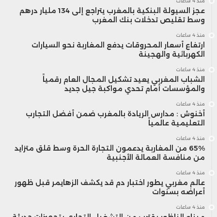
منذ 4 ساعات
عجز السيولة البنكية بالمغرب يتراجع إلى 134 مليار درهم
وسط تقليص تدخلات بنك المغرب
منذ 4 ساعات
ارتفاع أسعار المحروقات يدفع المغاربة نحو السيارات
الكهربائية والهجينة
منذ 4 ساعات
الشباب المغربي يعيد تشكيل المجال العام رقمياً
والمؤسسات أمام تحدي مواكبة جيل جديد
منذ 4 ساعات
أخنوش : مدارس الريادة بالمغرب ضمن أفضل التجارب
التعليمية عالمياً
منذ 4 ساعات
65% من المغاربة يدعمون التجارة الحرة وسط قلق متزايد
من منافسة العمالة الأجنبية
منذ 4 ساعات
عالم مغربي يطور اختبار دم قد يكشف الزهايمر قبل ظهور
أعراضه بسنوات
منذ 4 ساعات
ميناء الناظور يقترب من التشغيل التجاري بتجهيزات حديثة