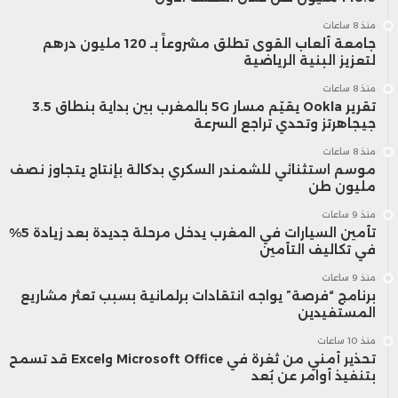
منذ 8 ساعات
جامعة ألعاب القوى تطلق مشروعاً بـ 120 مليون درهم
لتعزيز البنية الرياضية
منذ 8 ساعات
تقرير Ookla يقيّم مسار 5G بالمغرب بين بداية بنطاق 3.5
جيجاهرتز وتحدي تراجع السرعة
منذ 8 ساعات
موسم استثنائي للشمندر السكري بدكالة بإنتاج يتجاوز نصف
مليون طن
منذ 9 ساعات
تأمين السيارات في المغرب يدخل مرحلة جديدة بعد زيادة 5%
في تكاليف التأمين
منذ 9 ساعات
برنامج “فرصة” يواجه انتقادات برلمانية بسبب تعثر مشاريع
المستفيدين
منذ 10 ساعات
تحذير أمني من ثغرة في Microsoft Office وExcel قد تسمح
بتنفيذ أوامر عن بُعد