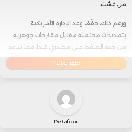
من غشت.
ورغم ذلك، خفّف وعد الإدارة الأمريكية
بتمديدات محتملة مقابل مقترحات جوهرية
من حدة الضغط على مصدري كندا، مما ساعد
منتجي السلع على استقرار السوق بعد موجة
اظهر المزيد
الهبوط التي شهدها المؤشر يوم الاثنين.
وعلى صعيد السياسات المحلية، أعلنت
الحكومة الكندية عن إلغاء ضريبة الخدمات
الرقمية، في خطوة تهدف لدعم شركات
Detafour
التكنولوجيا الأمريكية وتعزيز فرص إبرام