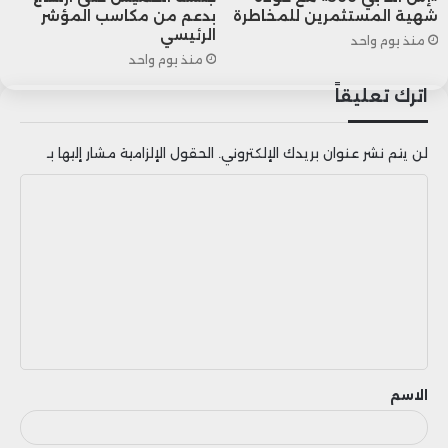
شهية المستثمرين للمخاطرة
بدعم من مكاسب المؤشر
الكبرى مثل “كنديان بيسيفيك” و”كنديان
الرئيسي
منذ يوم واحد
ناشيونال” ارتفاعًا ملحوظًا بأكثر من 1%، بينما
منذ يوم واحد
اترك تعليقاً
أظهرت القطاعات المالية والتكنولوجيا والسلع
الأساسية أداءً متباينًا وسط الأجواء المتقلبة.
لن يتم نشر عنوان بريدك الإلكتروني.
الحقول الإلزامية مشار إليها بـ
ا
ل
ت
ع
ل
ي
ق
الاسم