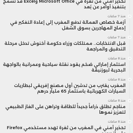
تحذير أمني من ثغرة في Microsoft Office وExcel قد تسمح
بتنفيذ أوامر عن بُعد
منذ 7 ساعات
أزمة خصاص العمالة تدفع المغرب إلى إعادة التفكير في
إدماج المهاجرين بسوق الشغل
منذ 7 ساعات
قبل الانتخابات.. ممتلكات وزراء حكومة أخنوش تدخل مرحلة
التدقيق والمراجعة
منذ 8 ساعات
استثمار إماراتي ضخم يقود نقلة سياحية وعمرانية بالواجهة
البحرية لبوزنيقة
منذ 8 ساعات
المغرب يقترب من تدشين أول مصنع إفريقي لبطاريات
السيارات الكهربائية باستثمار 65 مليار درهم
منذ 8 ساعات
مناجم تطلق ذراعاً جديداً للطاقة وتراهن على الغاز الطبيعي
لتعزيز نموها
منذ 8 ساعات
تحذير أمني في المغرب من ثغرة تهدد مستخدمي Firefox