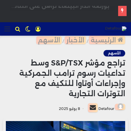
المغرب يدرس إقرار سن الرشد الرقمي لحماية القاصرين من مخاطر المنصات الاجتماعية
تسجيل
الوضع
للبحث
الق
الدخول
المظلم
الرئيسية
الأخبار
الأسهم
/
/
الأسهم
تراجع مؤشر S&P/TSX وسط
تداعيات رسوم ترامب الجمركية
وإجراءات أوتاوا للتكيف مع
التوترات التجارية
أرسل
Detafour
8 يوليو 2025
بريدا
إلكترونيا