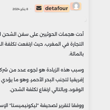
أرسل
detafour
8 يناير 2024
بريدا
إلكترونيا
أدت هجمات الحوثيين على سفن الشحن الدو
بالمائة.
وسبب هذه الزيادة هو لجوء عدد من شركا
إفريقيا لتجنب البحر الأحمر، وهو ما يؤدي
الوقود، وبالتالي ارتفاع تكلفة الشحن.
ووفقا لتقرير لصحيفة “ليكونيميستا” الإ