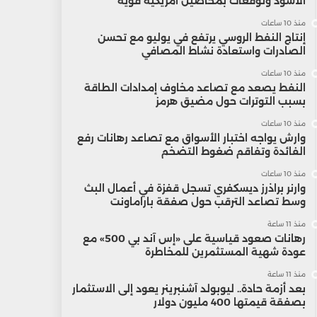
الأسود وتوقعات بمحاصيل أمريكية قوية
منذ 10 ساعات
إنتاج النفط الروسي يرتفع في يوليو مع تحسن
الصادرات واستعادة نشاط المصافي
منذ 10 ساعات
النفط يصعد مع تصاعد مخاوف إمدادات الطاقة
بسبب التوترات حول مضيق هرمز
منذ 10 ساعات
وارش يواجه اختبار الأسواق مع تصاعد رهانات رفع
الفائدة وتفاقم ضغوط التضخم
منذ 10 ساعات
وارنر براذرز ديسكفري تسجل قفزة في أعمال البث
وسط تصاعد الترقب حول صفقة باراماونت
منذ 11 ساعة
رهانات صعود قياسية على «إس آند بي 500» مع
عودة شهية المستثمرين للمخاطرة
منذ 11 ساعة
بعد أزمة حادة.. ليوبولد آشنبرينر يعود إلى الاستثمار
بصفقة قيمتها 400 مليون دولار