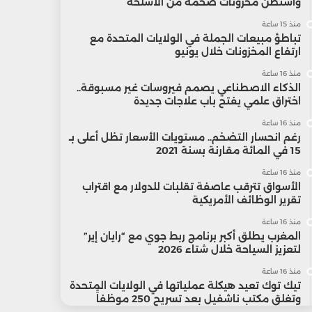
واشنطن مخزونات ضخمة من الأسلحة
منذ 15 ساعة
تباطؤ مبيعات الجملة في الولايات المتحدة مع
ارتفاع المخزونات خلال يونيو
منذ 16 ساعة
الذكاء الاصطناعي يصمم فيروسات غير مسبوقة..
اختراق علمي يفتح باب علاجات جديدة
منذ 16 ساعة
رغم انحسار التضخم.. مستويات الأسعار تظل أعلى بـ
15 في المائة مقارنة بسنة 2021
منذ 16 ساعة
الأسواق تترقب عاصفة تقلبات للدولار مع اقتراب
تقرير الوظائف الأمريكية
منذ 16 ساعة
المغرب يطلق أكبر برنامج ربط جوي مع “رايان إير”
لتعزيز السياحة خلال شتاء 2026
منذ 16 ساعة
تيك توك تعيد هيكلة عملياتها في الولايات المتحدة
وتغلق مكتب ناشفيل بعد تسريح 250 موظفاً