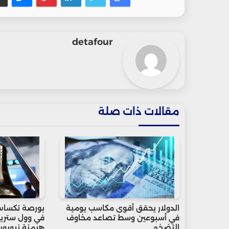
detafour
مقالات ذات صلة
الدولار يحقق أقوى مكاسب يومية
بورصة تكساس
في أسبوعين وسط تصاعد مخاوف
في وول ستريت
التضخم
هيمنة نيويور