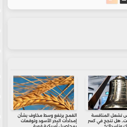
 تشعل المنافسة
القمح يرتفع وسط مخاوف بشأن
.. هل تنجح في كسر
إمدادات البحر الأسود وتوقعات
ك وناسداك؟
بمحاصيل أمريكية قوية