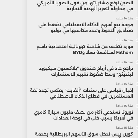
الصين ترفع مشترياتها من فول الصويا الأمريكي
في محاولة لتعزيز الهدنة التجارية
منذ 14 ساعة
موجة بيع أسهم الذكاء الاصطناعي تضغط على
صناديق التحوط وتبدد مكاسبها في يوليو
منذ 14 ساعة
فورد تكشف عن شاحنة كهربائية اقتصادية باسم
Fathom لمنافسة تسلا وBYD
منذ 14 ساعة
تراجع حاد في أرباح صندوق “بلاكستون سيكيورد
ليندينج” وسط ضغوط تقييم الاستثمارات
منذ 14 ساعة
إقبال قياسي على سندات “ألفابت” يعكس تجدد ثقة
المستثمرين في قطاع الذكاء الاصطناعي
منذ 15 ساعة
تويوتا تستدعي أكثر من نصف مليون سيارة كامري
في أمريكا بسبب خلل في لوحة العدادات
منذ 15 ساعة
كوين بيس تدخل سوق الأسهم البريطانية بخدمة