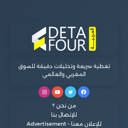
تغطية سريعة وتحليلات دقيقة للسوق
المغربي والعالمي
فيسبوك
تويتر
يوتيوب
انستقرام
من نحن ؟
للإتصال بنا
للإعلان معنا – Advertisement