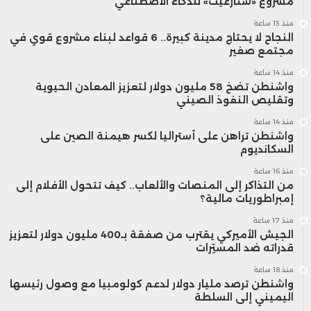
مشروع «ستارغيت» للذكاء الاصطناعي
منذ 13 ساعة
النجاح لا يحتاج مدينة كبيرة.. 6 قواعد لبناء مشروع قوي في
مجتمع صغير
منذ 14 ساعة
واشنطن تضخ 58 مليون دولار لتعزيز المعادن الحيوية
وتقليص النفوذ الصيني
منذ 14 ساعة
واشنطن تراهن على أستراليا لكسر هيمنة الصين على
السكانديوم
منذ 16 ساعة
من التذاكر إلى المنصات والألعاب.. كيف تتحول الأفلام إلى
إمبراطوريات مالية؟
منذ 17 ساعة
الجيش الأميركي يقترب من صفقة بـ400 مليون دولار لتعزيز
قدراته ضد المسيّرات
منذ 18 ساعة
واشنطن ترصد مليار دولار لدعم كولومبيا مع وصول رئيسها
اليميني إلى السلطة