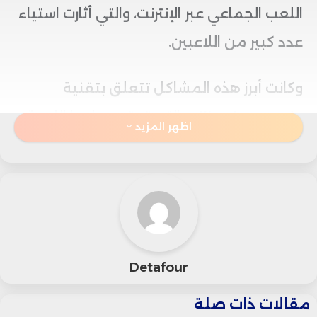
اللعب الجماعي عبر الإنترنت، والتي أثارت استياء
عدد كبير من اللاعبين.
وكانت أبرز هذه المشاكل تتعلق بتقنية
rollback netcode التي تعتمد عليها اللعبة
اظهر المزيد
لضمان سلاسة الاتصال، حيث ظهرت حالات
متكررة من فقدان التزامن بين اللاعبين،
وانقطاع مفاجئ للمباريات، إضافة إلى ارتفاع
كبير في عدد “إطارات التراجع” أو ما يُعرف بـ
rollback frames، ما أفسد تجربة اللعب
Detafour
التنافسي.
مقالات ذات صلة