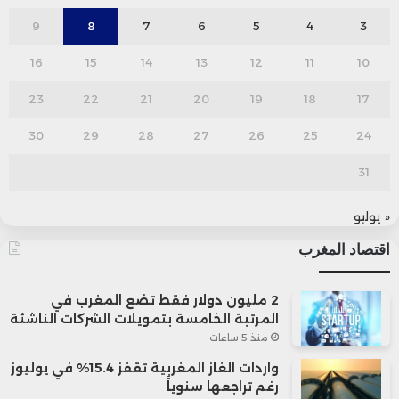
9
8
7
6
5
4
3
16
15
14
13
12
11
10
23
22
21
20
19
18
17
30
29
28
27
26
25
24
31
« يوليو
اقتصاد المغرب
2 مليون دولار فقط تضع المغرب في
المرتبة الخامسة بتمويلات الشركات الناشئة
منذ 5 ساعات
واردات الغاز المغربية تقفز 15.4% في يوليوز
رغم تراجعها سنوياً