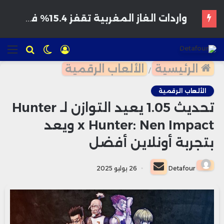
هواتف مخترقة تغزو الأسواق المغربية بأسعار مغرية وتحذيرات من برمجيات تجسس
تسجيل
الوضع
للبحث
الق
الدخول
المظلم
الرئيسية
الألعاب الرقمية
/
الألعاب الرقمية
تحديث 1.05 يعيد التوازن لـ Hunter
x Hunter: Nen Impact ويعد
بتجربة أونلاين أفضل
أرسل
Detafour
26 يوليو 2025
بريدا
إلكترونيا