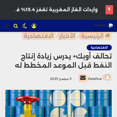
هواتف مخترقة تغزو الأسواق المغربية بأسعار مغرية وتحذيرات من برمجيات تجسس
تسجيل
الوضع
للبحث
الق
الدخول
المظلم
الرئيسية
الأخبار
الاقتصادية
/
/
الاقتصادية
تحالف أوبك+ يدرس زيادة إنتاج
النفط قبل الموعد المخطط له
أرسل
Detafour
3 سبتمبر 2025
بريدا
إلكترونيا