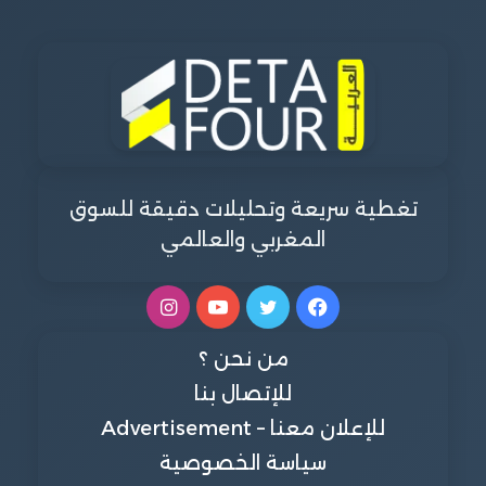
تغطية سريعة وتحليلات دقيقة للسوق
المغربي والعالمي
فيسبوك
تويتر
يوتيوب
انستقرام
من نحن ؟
للإتصال بنا
للإعلان معنا – Advertisement
سياسة الخصوصية