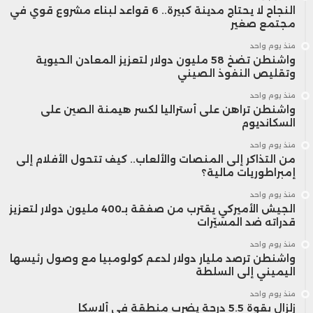
النجاح لا يحتاج مدينة كبيرة.. 6 قواعد لبناء مشروع قوي في
مجتمع صغير
منذ يوم واحد
واشنطن تضخ 58 مليون دولار لتعزيز المعادن الحيوية
وتقليص النفوذ الصيني
منذ يوم واحد
واشنطن تراهن على أستراليا لكسر هيمنة الصين على
السكانديوم
منذ يوم واحد
من التذاكر إلى المنصات والألعاب.. كيف تتحول الأفلام إلى
إمبراطوريات مالية؟
منذ يوم واحد
الجيش الأميركي يقترب من صفقة بـ400 مليون دولار لتعزيز
قدراته ضد المسيّرات
منذ يوم واحد
واشنطن ترصد مليار دولار لدعم كولومبيا مع وصول رئيسها
اليميني إلى السلطة
منذ يوم واحد
زلزال بقوة 5.5 درجة يضرب منطقة في ألاسكا