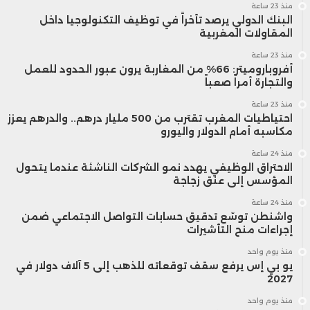
منذ 23 ساعة
البنك الدولي يرصد تأخراً في توظيف التكنولوجيا داخل
المقاولات المغربية
منذ 23 ساعة
أفروباروميتر: 66% من المغاربة يرون عبور الحدود للعمل
والتجارة أمراً صعباً
منذ 23 ساعة
احتياطيات المغرب تقترب من 500 مليار درهم.. والدرهم يعزز
مكاسبه أمام الدولار واليورو
منذ 24 ساعة
الاحتراق الوظيفي يهدد نمو الشركات الناشئة عندما يتحول
المؤسس إلى عنق زجاجة
منذ 24 ساعة
واشنطن توسّع تدقيق حسابات التواصل الاجتماعي ضمن
إجراءات منح التأشيرات
منذ يوم واحد
يو بي إس يرفع سقف توقعاته للذهب إلى 5 آلاف دولار في
2027
منذ يوم واحد