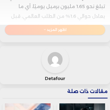
تبلغ نحو 1.65 مليون برميل يوميًا، أي ما
يعادل حوالي 1.6% من الطلب العالمي، قبل
الموعد المخطط له بأكثر من عام.
اظهر المزيد
وأشار بعض المحللين ومصدر داخل التحالف
إلى احتمال تأجيل أي زيادة في الإنتاج لشهر
أكتوبر، موضحين أن القرار النهائي لم يتم
اتخاذه بعد.
Detafour
ومن المقرر أن يجتمع ثمانية من أعضاء
مقالات ذات صلة
أوبك+، المسؤولين عن ضخ نحو نصف
الإمدادات النفطية العالمية، عبر الإنترنت في