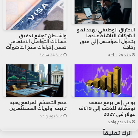
السابع من سبتمبر لمراجعة مستويات الإنتاج
واتخاذ القرار المناسب لشهر أكتوبر.
الاحتراق الوظيفي يهدد نمو
الشركات الناشئة عندما
واشنطن توسّع تدقيق
يتحول المؤسس إلى عنق
حسابات التواصل الاجتماعي
زجاجة
ضمن إجراءات منح التأشيرات
منذ 24 ساعة
منذ 24 ساعة
يو بي إس يرفع سقف
عصر التضخم المرتفع يعيد
توقعاته للذهب إلى 5 آلاف
ترتيب أولويات المستثمرين
دولار في 2027
منذ يوم واحد
منذ يوم واحد
اترك تعليقاً