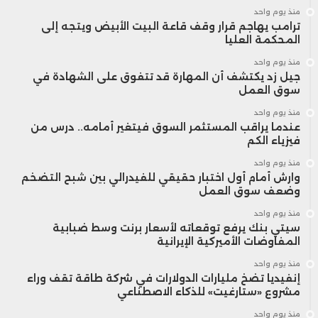
منذ يوم واحد
ترامب يهاجم قرار وقف قاعة البيت الأبيض ويتجه إلى
المحكمة العليا
منذ يوم واحد
جيل زد يكتشف أن المهارة قد تتفوق على الشهادة في
سوق العمل
منذ يوم واحد
عندما يراقب المستثمر السوق فيتغير أمامه.. درس من
فيزياء الكم
منذ يوم واحد
وارش أمام أول اختبار حقيقي للفيدرالي بين شبح التضخم
وضعف سوق العمل
منذ يوم واحد
سيتي بنك يرفع توقعاته لأسعار برنت وسط ضبابية
المفاوضات الأميركية الإيرانية
منذ يوم واحد
إنفيديا تضخ مليارات الدولارات في شركة طاقة تقف وراء
مشروع «ستارغيت» للذكاء الاصطناعي
منذ يوم واحد