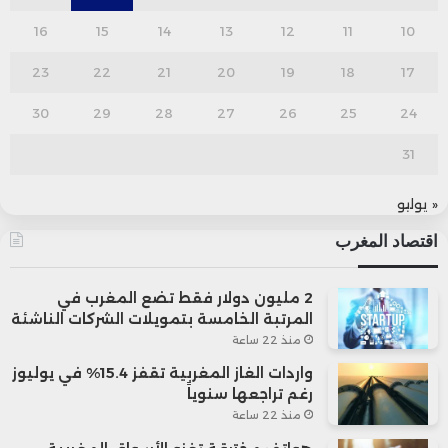
16
15
14
13
12
11
10
23
22
21
20
19
18
17
30
29
28
27
26
25
24
31
« يوليو
اقتصاد المغرب
2 مليون دولار فقط تضع المغرب في
المرتبة الخامسة بتمويلات الشركات الناشئة
منذ 22 ساعة
واردات الغاز المغربية تقفز 15.4% في يوليوز
رغم تراجعها سنوياً
منذ 22 ساعة