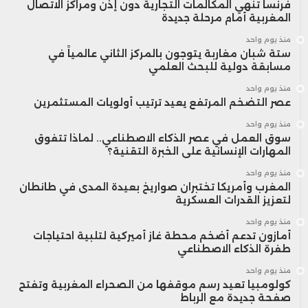
فرنسا تنهي المكالمات التجارية دون إذن ومراكز الاتصال
المغربية أمام مرحلة جديدة
منذ يوم واحد
ستة شبان مغاربة يتوجون بالمركز الثاني عالمياً في
مسابقة دولية للبحث العلمي
منذ يوم واحد
عصر التضخم المرتفع يعيد ترتيب أولويات المستثمرين
منذ يوم واحد
سوق العمل في عصر الذكاء الاصطناعي.. لماذا تتفوق
المهارات الإنسانية على الخبرة التقنية؟
منذ يوم واحد
المغرب وأمريكا تختبران صواريخ بعيدة المدى في طانطان
لتعزيز القدرات العسكرية
منذ يوم واحد
أمازون تدعم أضخم محطة غاز أميركية لتلبية احتياجات
طفرة الذكاء الاصطناعي
منذ يوم واحد
كولومبيا تعيد رسم موقفها من الصحراء المغربية وتفتح
صفحة جديدة مع الرباط