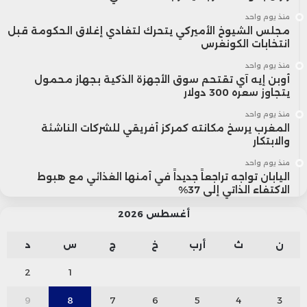
منذ يوم واحد
مجلس الشيوخ الأميركي يتحرك لتفادي إغلاق الحكومة قبل
انتخابات الكونغرس
منذ يوم واحد
أوبن إيه آي تقتحم سوق الأجهزة الذكية بجهاز محمول
يتجاوز سعره 300 دولار
منذ يوم واحد
المغرب يرسخ مكانته كمركز أفريقي للشركات الناشئة
والابتكار
منذ يوم واحد
اليابان تواجه تراجعاً جديداً في أمنها الغذائي مع هبوط
الاكتفاء الذاتي إلى 37%
أغسطس 2026
ن
ث
أرب
خ
ج
س
د
2
1
9
8
7
6
5
4
3