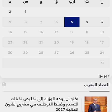
ن
ث
أرب
خ
ج
س
د
2
1
9
8
7
6
5
4
3
16
15
14
13
12
11
10
23
22
21
20
19
18
17
30
29
28
27
26
25
24
31
« يوليو
اقتصاد المغرب
أخنوش يوجه الوزراء إلى تقليص نفقات
التسيير وضبط التوظيف في مشروع قانون
المالية 2027