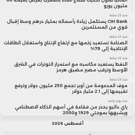
ألمانيا تمول تحديث قطاع الماء بالمغرب بقرض بقيمة 66
مليون يورو
منذ 23 ساعة
CIH Bank يستكمل زيادة رأسماله بمليار درهم وسط إقبال
قوي من المستثمرين
منذ 23 ساعة
الصناعة تستعيد زخمها مع ارتفاع الإنتاج واستغلال الطاقات
الإنتاجية إلى 78%
منذ 23 ساعة
النفط يستعيد مكاسبه مع استمرار التوترات في الشرق
الأوسط وترقب مصير مضيق هرمز
منذ 23 ساعة
موف المدعومة من أوبر تجمع 250 مليون دولار وترفع
تقييمها إلى 2.1 مليار دولار
منذ يوم واحد
راي داليو يحذر من فقاعة في أسهم الذكاء الاصطناعي
ويشبهها بموجتي 1929 و2000
أغسطس 2026