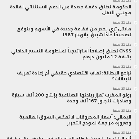
منذ 22 ساعة
الحكومة تطلق دفعة جديدة من الدعم الاستثنائي لفائدة
مهنيي النقل
منذ 22 ساعة
مايكل بَري يحذر من فقاعة جديدة في الأسهم ويتوقع
تصحيحًا حادًا شبيهًا بانهيار 1987
منذ 22 ساعة
CNSS تطلق إصلاحاً استراتيجياً لمنظومة التسيير الداخلي
بكلفة 1.2 مليون درهم
منذ 22 ساعة
تراجع البطالة: تعافٍ اقتصادي حقيقي أم إعادة تعريف
للبيانات؟
منذ 23 ساعة
رونو المغرب تعزز ريادتها الصناعية بإنتاج 200 ألف سيارة
وصادرات تتجاوز 167 ألف وحدة
منذ 23 ساعة
اليماني: أسعار المحروقات لا تعكس السوق العالمية
وضرورة مراجعة نموذج التحرير
منذ 23 ساعة