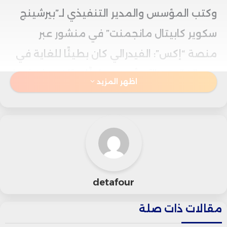
وكتب المؤسس والمدير التنفيذي لـ”بيرشينج
سكوير كابيتال مانجمنت” في منشور عبر
منصة “إكس”: الفيدرالي كان بطيئًا للغاية في
رفع الفائدة، والآن أصبح بطيئًا جدًا في خفضها.
اظهر المزيد
كما انتقد الملياردير “إيلون ماسك” البنك
المركزي أيضًا، وكتب في منشور: يجب على
الفيدرالي خفض الفائدة ومن الحماقة عدم
اتخاذ تلك الخطوة إلى الآن.
detafour
وذكر الخبير الاقتصادي “محمد العريان” في
مقالات ذات صلة
مقابلة مع تلفزيون
“بلومبرج”
أن السوق تدرك