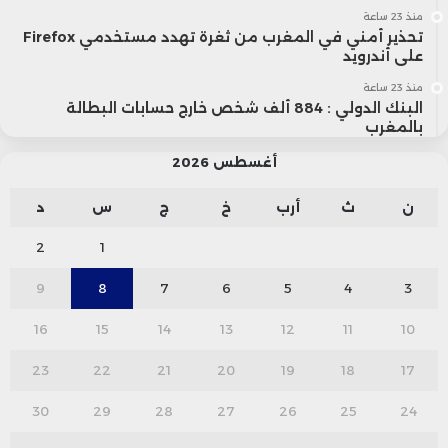
منذ 23 ساعة
تحذير أمني في المغرب من ثغرة تهدد مستخدمي Firefox
على أندرويد
منذ 23 ساعة
البنك الدولي : 884 ألف شخص خارج حسابات البطالة
بالمغرب
أغسطس 2026
ن
ث
أرب
خ
ج
س
د
2
1
9
8
7
6
5
4
3
16
15
14
13
12
11
10
23
22
21
20
19
18
17
30
29
28
27
26
25
24