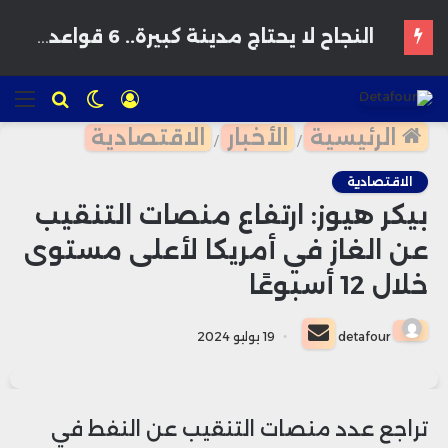
تسجيل
الوضع
للبحث
الق
الدخول
المظلم
الرئيسية
الأخبار
الاقتصادية
/
/
الاقتصادية
بيكر هيوز: ارتفاع منصات التنقيب
عن الغاز في أمريكا لأعلى مستوى
خلال 12 أسبوعًا
أرسل
detafour
19 يوليو 2024
بريدا
إلكترونيا
تراجع عدد منصات التنقيب عن النفط في