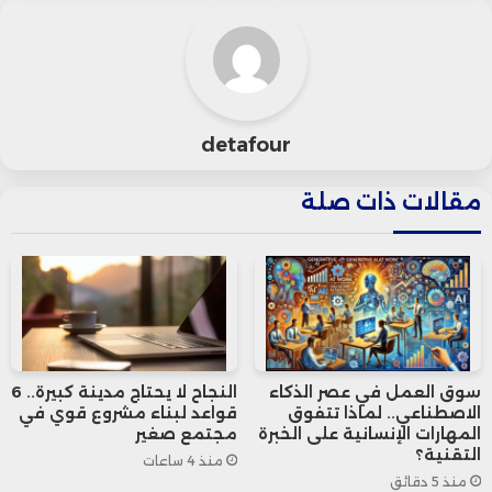
وهو أعلى مستوى منذ الأسبوع المنتهي
في 26 أبريل (105 منصات).
detafour
منصات التنقيب عن النفط والغاز – أمريكا
مقالات ذات صلة
قبل
الأسبوع
التغير
البند
الحالي
سنة
السابق
الأسبوعي
عدد
منصات
530
478
477
(1)
النفط
سوق العمل في عصر الذكاء
النجاح لا يحتاج مدينة كبيرة.. 6
الاصطناعي.. لماذا تتفوق
قواعد لبناء مشروع قوي في
الغاز
131
100
103
3+
المهارات الإنسانية على الخبرة
مجتمع صغير
التقنية؟
منذ 4 ساعات
النفط
منذ 5 دقائق