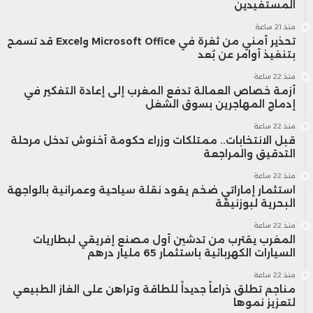
المستفيدين
منذ 21 ساعة
تحذير أمني من ثغرة في Microsoft Office وExcel قد تسمح
بتنفيذ أوامر عن بُعد
منذ 22 ساعة
أزمة خصاص العمالة تدفع المغرب إلى إعادة التفكير في
إدماج المهاجرين بسوق الشغل
منذ 22 ساعة
قبل الانتخابات.. ممتلكات وزراء حكومة أخنوش تدخل مرحلة
التدقيق والمراجعة
منذ 22 ساعة
استثمار إماراتي ضخم يقود نقلة سياحية وعمرانية بالواجهة
البحرية لبوزنيقة
منذ 22 ساعة
المغرب يقترب من تدشين أول مصنع إفريقي لبطاريات
السيارات الكهربائية باستثمار 65 مليار درهم
منذ 22 ساعة
مناجم تطلق ذراعاً جديداً للطاقة وتراهن على الغاز الطبيعي
لتعزيز نموها