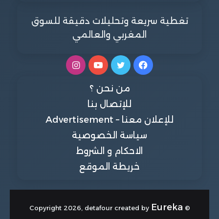
تغطية سريعة وتحليلات دقيقة للسوق
المغربي والعالمي
فيسبوك
تويتر
يوتيوب
انستقرام
من نحن ؟
للإتصال بنا
للإعلان معنا – Advertisement
سياسة الخصوصية
الاحكام و الشروط
خريطة الموقع
Eureka
© Copyright 2026, detafour created by