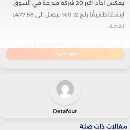
يعكس أداء أكبر 20 شركة مدرجة في السوق،
ارتفاعًا طفيفًا بلغ 0.12% ليصل إلى 1,477.58
نقطة.
وفيما يتعلق بمؤشر “MASI.ESG”، المتخصص
اظهر المزيد
في الشركات التي تركز على الاستثمار المسؤول
اجتماعيًا وبيئيًا، فقد شهد هو الآخر زيادة
بنسبة 0.05% ليصل إلى 1,235.58 نقطة.
أما بالنسبة لمؤشر “MASI Mid and Small
Cap” الذي يعكس أداء الشركات الصغيرة
Detafour
والمتوسطة، فقد حقق هو الآخر نموًا بنسبة
مقالات ذات صلة