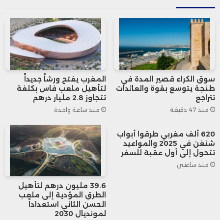
0.53% ليصل إلى 1,780.36 نقطة.
سوق الكراء قصير المدة في
المغرب يفتح ورشاً جديداً
طنجة يتوسع بقوة والعائدات
لتأهيل ملعب فاس بكلفة
تتراجع
تتجاوز 2.8 مليار درهم
منذ 47 دقيقة
منذ ساعة واحدة
620 ألف مغربي طرقوا أبواب
شنغن في 2025 والمواعيد
تتحول إلى أول عقبة للسفر
منذ ساعتين
39.6 مليون درهم لتأهيل
الطرق المؤدية إلى ملعب
الحسن الثاني استعداداً
لمونديال 2030