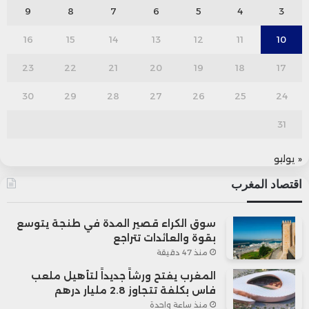
9
8
7
6
5
4
3
16
15
14
13
12
11
10
23
22
21
20
19
18
17
30
29
28
27
26
25
24
31
« يوليو
اقتصاد المغرب
سوق الكراء قصير المدة في طنجة يتوسع
بقوة والعائدات تتراجع
منذ 47 دقيقة
المغرب يفتح ورشاً جديداً لتأهيل ملعب
فاس بكلفة تتجاوز 2.8 مليار درهم
منذ ساعة واحدة