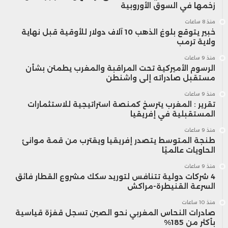
زخمها في السوق الأوروبية
منذ 8 ساعات
خبير يتوقع بلوغ الذهب 10 آلاف دولار للأوقية قبل نهاية
ولاية ترمب
منذ 9 ساعات
الرسوم الأميركية تحت المراقبة والمغرب يطمئن بشأن
مستقبل صادراته إلى واشنطن
منذ 9 ساعات
تقرير : المغرب يترسخ كمنصة استراتيجية للاستثمارات
المستقبلية في إفريقيا
منذ 9 ساعات
طنجة المتوسط يتصدر إفريقيا ويقترب من قمة موانئ
الحاويات عالميًا
منذ 9 ساعات
4 شركات دولية تتنافس لتوريد سكك مشروع القطار فائق
السرعة القنيطرة-مراكش
منذ 10 ساعات
صادرات النحاس المغربي نحو الصين تسجل قفزة قياسية
بأكثر من 185%