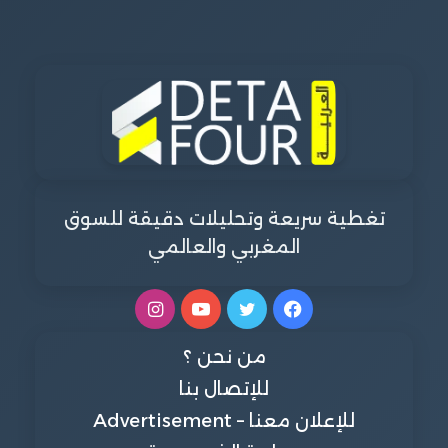
تغطية سريعة وتحليلات دقيقة للسوق
المغربي والعالمي
فيسبوك
تويتر
يوتيوب
انستقرام
من نحن ؟
للإتصال بنا
للإعلان معنا – Advertisement