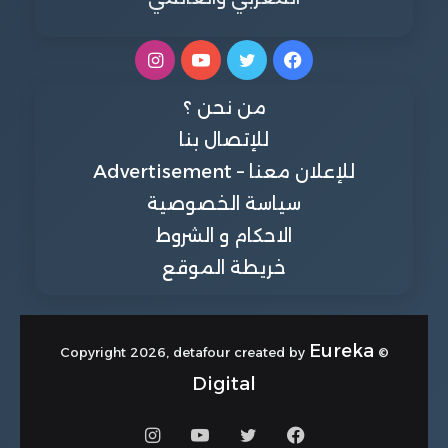
فيسبوك
تويتر
يوتيوب
انستقرام
من نحن ؟
للإتصال بنا
للإعلان معنا – Advertisement
سياسة الخصوصية
الاحكام و الشروط
خريطة الموقع
Eureka
© Copyright 2026, detafour created by
Digital
فيسبوك
تويتر
يوتيوب
انستقرام