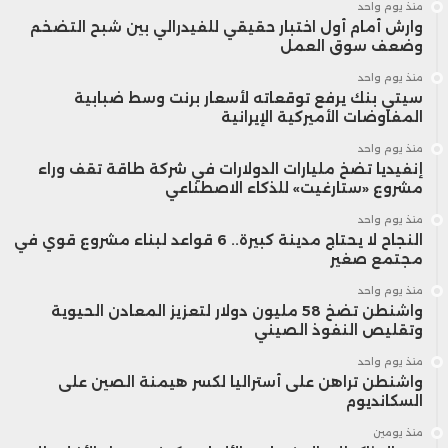
منذ يوم واحد
وارش أمام أول اختبار حقيقي للفيدرالي بين شبح التضخم
وضعف سوق العمل
منذ يوم واحد
سيتي بنك يرفع توقعاته لأسعار برنت وسط ضبابية
المفاوضات الأميركية الإيرانية
منذ يوم واحد
إنفيديا تضخ مليارات الدولارات في شركة طاقة تقف وراء
مشروع «ستارغيت» للذكاء الاصطناعي
منذ يوم واحد
النجاح لا يحتاج مدينة كبيرة.. 6 قواعد لبناء مشروع قوي في
مجتمع صغير
منذ يوم واحد
واشنطن تضخ 58 مليون دولار لتعزيز المعادن الحيوية
وتقليص النفوذ الصيني
منذ يوم واحد
واشنطن تراهن على أستراليا لكسر هيمنة الصين على
السكانديوم
منذ يومين