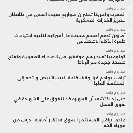
منذ يوم واحد
المغرب وأمريكا تختبران صواريخ بعيدة المدى في طانطان
لتعزيز القدرات العسكرية
منذ يوم واحد
أمازون تدعم أضخم محطة غاز أميركية لتلبية احتياجات
طفرة الذكاء الاصطناعي
منذ يوم واحد
كولومبيا تعيد رسم موقفها من الصحراء المغربية وتفتح
صفحة جديدة مع الرباط
منذ يوم واحد
ترامب يهاجم قرار وقف قاعة البيت الأبيض ويتجه إلى
المحكمة العليا
منذ يوم واحد
جيل زد يكتشف أن المهارة قد تتفوق على الشهادة في
سوق العمل
منذ يوم واحد
عندما يراقب المستثمر السوق فيتغير أمامه.. درس من
فيزياء الكم