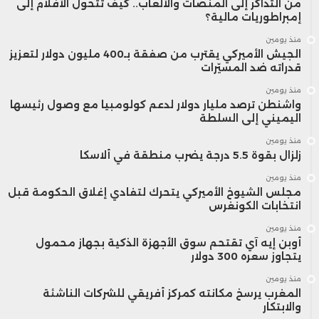
من التذاكر إلى المنصات والألعاب.. كيف تتحول الأفلام إلى
إمبراطوريات مالية؟
منذ يومين
الجيش الأميركي يقترب من صفقة بـ400 مليون دولار لتعزيز
قدراته ضد المسيّرات
منذ يومين
واشنطن ترصد مليار دولار لدعم كولومبيا مع وصول رئيسها
اليميني إلى السلطة
منذ يومين
زلزال بقوة 5.5 درجة يضرب منطقة في ألاسكا
منذ يومين
مجلس الشيوخ الأميركي يتحرك لتفادي إغلاق الحكومة قبل
انتخابات الكونغرس
منذ يومين
أوبن إيه آي تقتحم سوق الأجهزة الذكية بجهاز محمول
يتجاوز سعره 300 دولار
منذ يومين
المغرب يرسخ مكانته كمركز أفريقي للشركات الناشئة
والابتكار