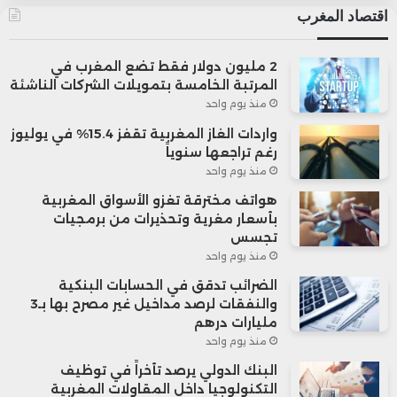
اقتصاد المغرب
2 مليون دولار فقط تضع المغرب في
المرتبة الخامسة بتمويلات الشركات الناشئة
منذ يوم واحد
واردات الغاز المغربية تقفز 15.4% في يوليوز
رغم تراجعها سنوياً
منذ يوم واحد
هواتف مخترقة تغزو الأسواق المغربية
بأسعار مغرية وتحذيرات من برمجيات
تجسس
منذ يوم واحد
الضرائب تدقق في الحسابات البنكية
والنفقات لرصد مداخيل غير مصرح بها بـ3
مليارات درهم
منذ يوم واحد
البنك الدولي يرصد تأخراً في توظيف
التكنولوجيا داخل المقاولات المغربية