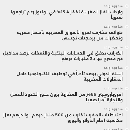
منذ يوم واحد
واردات الغاز المغربية تقفز 15.4% في يوليوز رغم تراجعها
سنوياً
منذ يوم واحد
هواتف مخترقة تغزو الأسواق المغربية بأسعار مغرية
وتحذيرات من برمجيات تجسس
منذ يوم واحد
الضرائب تدقق في الحسابات البنكية والنفقات لرصد مداخيل
غير مصرح بها بـ3 مليارات درهم
منذ يوم واحد
البنك الدولي يرصد تأخراً في توظيف التكنولوجيا داخل
المقاولات المغربية
منذ يوم واحد
أفروباروميتر: 66% من المغاربة يرون عبور الحدود للعمل
والتجارة أمراً صعباً
منذ يوم واحد
احتياطيات المغرب تقترب من 500 مليار درهم.. والدرهم يعزز
مكاسبه أمام الدولار واليورو
منذ يوم واحد