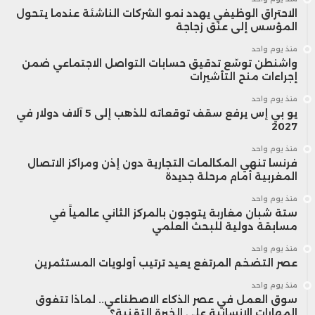
الاحتراق الوظيفي يهدد نمو الشركات الناشئة عندما يتحول
المؤسس إلى عنق زجاجة
منذ يوم واحد
واشنطن توسّع تدقيق حسابات التواصل الاجتماعي ضمن
إجراءات منح التأشيرات
منذ يوم واحد
يو بي إس يرفع سقف توقعاته للذهب إلى 5 آلاف دولار في
2027
منذ يوم واحد
فرنسا تنهي المكالمات التجارية دون إذن ومراكز الاتصال
المغربية أمام مرحلة جديدة
منذ يوم واحد
ستة شبان مغاربة يتوجون بالمركز الثاني عالمياً في
مسابقة دولية للبحث العلمي
منذ يوم واحد
عصر التضخم المرتفع يعيد ترتيب أولويات المستثمرين
منذ يوم واحد
سوق العمل في عصر الذكاء الاصطناعي.. لماذا تتفوق
المهارات الإنسانية على الخبرة التقنية؟