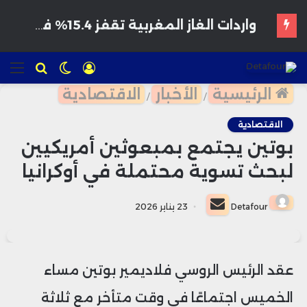
هواتف مخترقة تغزو الأسواق المغربية بأسعار مغرية وتحذيرات من برمجيات تجسس
تسجيل
الوضع
للبحث
الق
الدخول
المظلم
الرئيسية
الأخبار
الاقتصادية
/
/
الاقتصادية
بوتين يجتمع بمبعوثين أمريكيين
لبحث تسوية محتملة في أوكرانيا
أرسل
Detafour
23 يناير 2026
بريدا
إلكترونيا
عقد الرئيس الروسي فلاديمير بوتين مساء
الخميس اجتماعًا في وقت متأخر مع ثلاثة