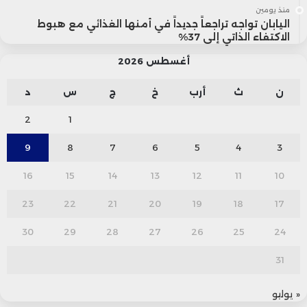
منذ يومين
اليابان تواجه تراجعاً جديداً في أمنها الغذائي مع هبوط
الاكتفاء الذاتي إلى 37%
أغسطس 2026
ن
ث
أرب
خ
ج
س
د
2
1
9
8
7
6
5
4
3
16
15
14
13
12
11
10
23
22
21
20
19
18
17
30
29
28
27
26
25
24
31
« يوليو