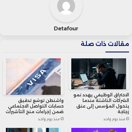
أعلن ترامب أن التوصل إلى اتفاق بشأن الصراع
أصبح “قريبًا إلى حد معقول”، ما يعكس
Detafour
احتمالًا ملموسًا لبدء محادثات تسوية بين
الجانبين.
مقالات ذات صلة
الاحتراق الوظيفي يهدد نمو
الشركات الناشئة عندما
واشنطن توسّع تدقيق
يتحول المؤسس إلى عنق
حسابات التواصل الاجتماعي
زجاجة
ضمن إجراءات منح التأشيرات
منذ يوم واحد
منذ يوم واحد