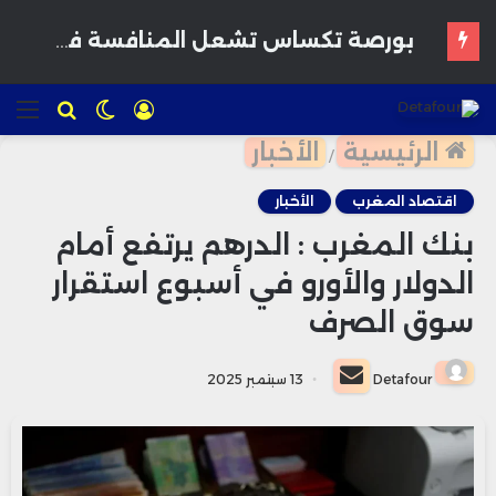
القمح يرتفع وسط مخاوف بشأن إمدادات البحر الأسود وتوقعات بمحاصيل أمريكية قوية
تسجيل
الوضع
للبحث
الق
الدخول
المظلم
الرئيسية
الأخبار
/
اقتصاد المغرب
الأخبار
بنك المغرب : الدرهم يرتفع أمام
الدولار والأورو في أسبوع استقرار
سوق الصرف
أرسل
Detafour
13 سبتمبر 2025
بريدا
إلكترونيا