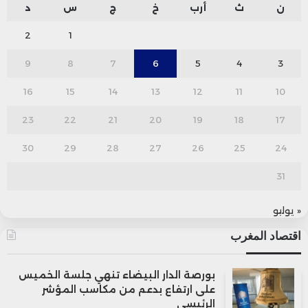
ن
ث
أرب
خ
ج
س
د
2
1
9
8
7
6
5
4
3
16
15
14
13
12
11
10
23
22
21
20
19
18
17
30
29
28
27
26
25
24
31
« يوليو
اقتصاد المغرب
بورصة الدار البيضاء تنهي جلسة الخميس
على ارتفاع بدعم من مكاسب المؤشر
الرئيسي