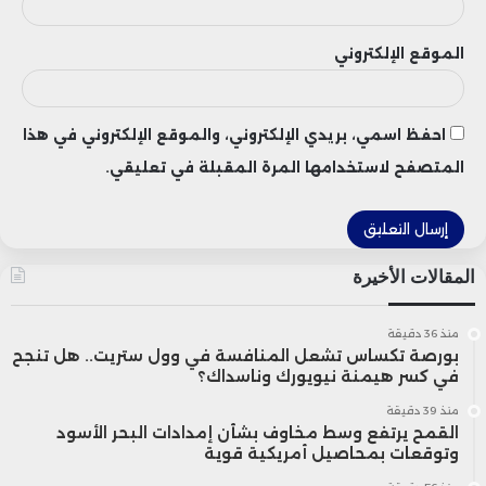
للأسهم، ما يعكس حالة تراجع السيولة وسط
المستثمرين خلال الفترة المذكورة.
الموقع الإلكتروني
احفظ اسمي، بريدي الإلكتروني، والموقع الإلكتروني في هذا
المتصفح لاستخدامها المرة المقبلة في تعليقي.
المقالات الأخيرة
منذ 36 دقيقة
بورصة تكساس تشعل المنافسة في وول ستريت.. هل تنجح
في كسر هيمنة نيويورك وناسداك؟
منذ 39 دقيقة
القمح يرتفع وسط مخاوف بشأن إمدادات البحر الأسود
وتوقعات بمحاصيل أمريكية قوية