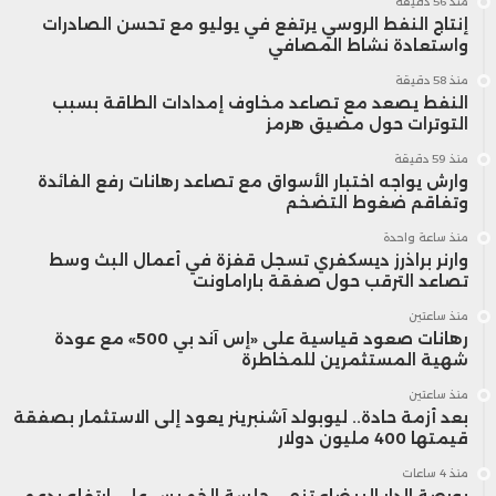
منذ 56 دقيقة
إنتاج النفط الروسي يرتفع في يوليو مع تحسن الصادرات
واستعادة نشاط المصافي
منذ 58 دقيقة
النفط يصعد مع تصاعد مخاوف إمدادات الطاقة بسبب
التوترات حول مضيق هرمز
منذ 59 دقيقة
وارش يواجه اختبار الأسواق مع تصاعد رهانات رفع الفائدة
وتفاقم ضغوط التضخم
منذ ساعة واحدة
وارنر براذرز ديسكفري تسجل قفزة في أعمال البث وسط
تصاعد الترقب حول صفقة باراماونت
منذ ساعتين
رهانات صعود قياسية على «إس آند بي 500» مع عودة
شهية المستثمرين للمخاطرة
منذ ساعتين
بعد أزمة حادة.. ليوبولد آشنبرينر يعود إلى الاستثمار بصفقة
قيمتها 400 مليون دولار
منذ 4 ساعات
بورصة الدار البيضاء تنهي جلسة الخميس على ارتفاع بدعم