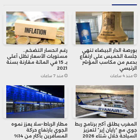
وقروض مضمونة بقيمة 36,1 مليار درهم.
وعلى مستوى السوق بين الأبناك، سجل
متوسط حجم التداول اليومي 5,2 مليار درهم،
بورصة الدار البيضاء تنهي
رغم انحسار التضخم..
فيما بلغ المعدل البين-بنكي 2,25% في
جلسة الخميس على ارتفاع
مستويات الأسعار تظل أعلى
بدعم من مكاسب المؤشر
بـ 15 في المائة مقارنة بسنة
المتوسط. كما ضخ البنك المركزي يوم 10
الرئيسي
2021
منذ 4 ساعات
منذ 7 ساعات
شتنبر، بالتزامن مع تاريخ الاستحقاق 11 شتنبر،
مبلغ 59,9 مليار درهم على شكل تسبيقات
لمدة 7 أيام.
وفي سوق البورصة، شهد مؤشر “مازي”
المغرب يطلق أكبر برنامج ربط
مطار الرباط-سلا يعزز نموه
جوي مع “رايان إير” لتعزيز
الجوي بارتفاع حركة
تراجعًا بنسبة 1,5% خلال الأسبوع، ليصل
السياحة خلال شتاء 2026
المسافرين بأكثر من 14%