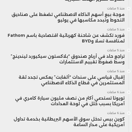
منذ 5 ساعات
موجة بيع أسهم الذكاء الاصطناعي تضغط على صناديق
التحوط وتبدد مكاسبها في يوليو
منذ 5 ساعات
فورد تكشف عن شاحنة كهربائية اقتصادية باسم Fathom
لمنافسة تسلا وBYD
منذ 5 ساعات
تراجع حاد في أرباح صندوق “بلاكستون سيكيورد ليندينج”
وسط ضغوط تقييم الاستثمارات
منذ 5 ساعات
إقبال قياسي على سندات “ألفابت” يعكس تجدد ثقة
المستثمرين في قطاع الذكاء الاصطناعي
منذ 6 ساعات
تويوتا تستدعي أكثر من نصف مليون سيارة كامري في
أمريكا بسبب خلل في لوحة العدادات
منذ 6 ساعات
كوين بيس تدخل سوق الأسهم البريطانية بخدمة تداول
أمريكية على مدار الساعة