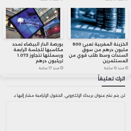
كعضوين في مجلس إدارة البنك، ما يعكس
استقرار التسيير والثقة المستمرة في قيادة
المؤسسة.
الخزينة المغربية تعبئ 800
بورصة الدار البيضاء تمدد
مليون درهم من سوق
مكاسبها للجلسة الرابعة
السندات وسط طلب قوي من
ورسملتها تتجاوز 1.073
المستثمرين
تريليون درهم
منذ 15 ساعة
منذ 17 ساعة
اترك تعليقاً
لن يتم نشر عنوان بريدك الإلكتروني.
الحقول الإلزامية مشار إليها بـ
ا
ل
ت