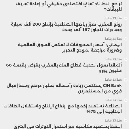
تراجع البطالة: تعافٍ اقتصادي حقيقي أم إعادة تعريف
للبيانات؟
منذ 23 ساعة
رونو المغرب تعزز ريادتها الصناعية بإنتاج 200 ألف سيارة
وصادرات تتجاوز 167 ألف وحدة
منذ 23 ساعة
اليماني: أسعار المحروقات لا تعكس السوق العالمية
وضرورة مراجعة نموذج التحرير
منذ 23 ساعة
ألمانيا تمول تحديث قطاع الماء بالمغرب بقرض بقيمة 66
مليون يورو
منذ 23 ساعة
CIH Bank يستكمل زيادة رأسماله بمليار درهم وسط إقبال
قوي من المستثمرين
منذ 23 ساعة
الصناعة تستعيد زخمها مع ارتفاع الإنتاج واستغلال الطاقات
الإنتاجية إلى 78%
منذ 23 ساعة
النفط يستعيد مكاسبه مع استمرار التوترات في الشرق