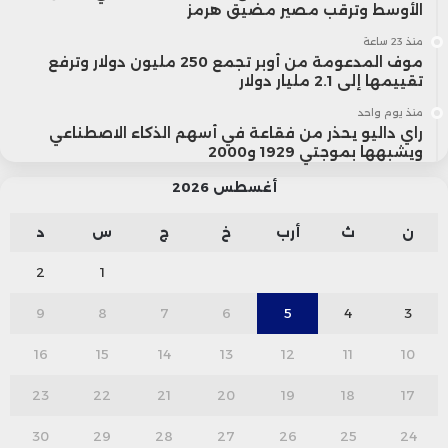
الأوسط وترقب مصير مضيق هرمز
منذ 23 ساعة
موف المدعومة من أوبر تجمع 250 مليون دولار وترفع
تقييمها إلى 2.1 مليار دولار
منذ يوم واحد
راي داليو يحذر من فقاعة في أسهم الذكاء الاصطناعي
ويشبهها بموجتي 1929 و2000
أغسطس 2026
ن
ث
أرب
خ
ج
س
د
2
1
9
8
7
6
5
4
3
16
15
14
13
12
11
10
23
22
21
20
19
18
17
30
29
28
27
26
25
24