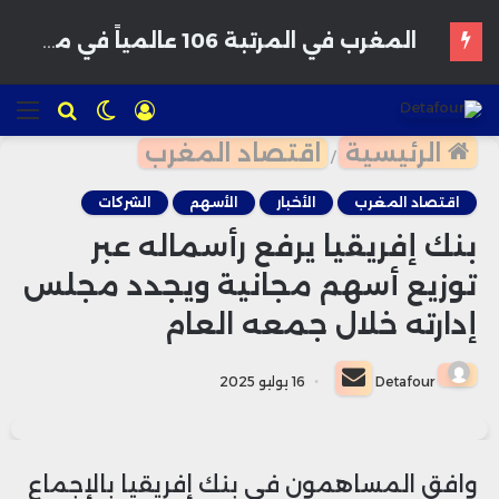
تسجيل
الوضع
للبحث
الق
الدخول
المظلم
الرئيسية
اقتصاد المغرب
/
اقتصاد المغرب
الأخبار
الأسهم
الشركات
بنك إفريقيا يرفع رأسماله عبر
توزيع أسهم مجانية ويجدد مجلس
إدارته خلال جمعه العام
أرسل
Detafour
16 يوليو 2025
بريدا
إلكترونيا
وافق المساهمون في بنك إفريقيا بالإجماع