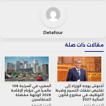
وخلال الاجتماع الذي ترأسه عثمان بنجلون،
صوت المساهمون على 12 قراراً إضافياً نالت
جميعها الموافقة بالإجماع دون أي اعتراض.
Detafour
من بين هذه القرارات، المصادقة على
مقالات ذات صلة
الحسابات المالية التي نشرت في صحيفتي
“لوماتان” و”لا نوفيل تريبون”، والموافقة
على توزيع أرباح نقدية بقيمة 5 دراهم لكل
سهم.
أخنوش يوجه الوزراء إلى
المغرب في المرتبة 106
تقليص نفقات التسيير وضبط
عالمياً في مؤشر الإقامة
كما شمل الجمع العام تجديد ولاية كل من
التوظيف في مشروع قانون
2026 كوجهة مفضلة
المالية 2027
للمتقاعدين
عثمان بنجلون وشركة التأمين “RMA”
منذ 15 ساعة
منذ 15 ساعة