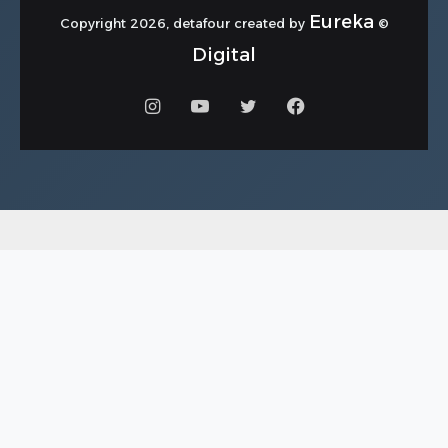
Eureka
© Copyright 2026, detafour created by
Digital
فيسبوك
تويتر
يوتيوب
انستقرام