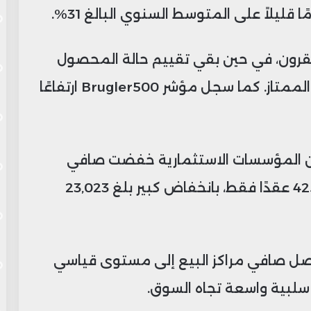
 قليلاً على المتوسط السنوي البالغ 31%.
ن القرون، في حين بقي تقييم حالة المحصول
مستقراً عند 66% ضمن فئة الجيد إلى الممتاز. كما سجل مؤشر Brugler500 ارتفاعًا
” أن المؤسسات الاستثمارية خفضت صافي
مراكزها الطويلة في سوق الصويا إلى 425 عقدًا فقط، بانخفاض كبير بلغ 23,023
صل صافي مراكز البيع إلى مستوى قياسي