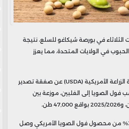
ت الثلاثاء في بورصة شيكاغو للسلع، نتيجة
حبوب في الولايات المتحدة، مما يعزز
وفي تقرير صادر صباح اليوم، أعلنت وزارة الزراعة الأمريكية (USDA) عن صفقة تصدير
تري من كُسب فول الصويا إلى الفلبين، موزعة بين
و أظهرت بيانات “Crop Progress” أن 32% من محصول فول الصويا الأمريكي وصل