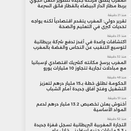
المغرب يطلق مرحلة جديدة لتطوير النقل الجوي
بربط مطار الدار البيضاء بالقطار فائق السرعة
منذ 21 دقيقة
تقرير دولي: المغرب يتقدم اقتصادياً لكنه يواجه
تحديات كبرى في التعليم والصحة
منذ 23 دقيقة
اكتشافات واعدة في أغدز تدفع شركة بريطانية
لتوسيع التنقيب عن النحاس والفضة بالمغرب
منذ 32 دقيقة
المغرب يرسخ مكانته كشريك اقتصادي لإسبانيا
مع مبادلات تجارية تتجاوز 10 مليارات يورو
منذ 48 دقيقة
الحكومة تطلق خطة بـ15 مليار درهم لتعزيز
التشغيل وفتح آفاق جديدة أمام الشباب
منذ 51 دقيقة
أخنوش يعلن تخصيص 13.2 مليار درهم لدعم
المواد الأساسية
منذ 52 دقيقة
التجارة المغربية البريطانية تسجل قفزة جديدة
بـ5.3 مليارات جنيه إسترليني خلال عام