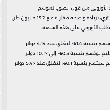
اد الأوروبي من فول الصويا لموسم
2024/2025 بحوالي 14.52 مليون طن متري، بزيادة واضحة مقارنة مع 13.2 مليون طن
طلب الأوروبي على هذه السلعة.
انخفضت العقود الآجلة للذرة تسليم ديسمبر بنسبة 1.4% لتغلق عند 4.14 دولار
للبوشل، فيما تراجعت عقود الصويا تسليم نوفمبر بنسبة 0.3% إلى 10.17 دولار
للبوشل، كما هبطت عقود القمح تسليم سبتمبر بنسبة 0.1% لتغلق عند 5.47 دولار