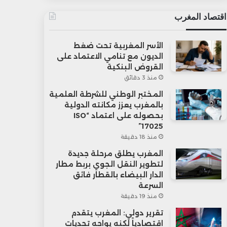
اقتصاد المغرب
الأسر المغربية تحت ضغط
الديون مع تنامي الاعتماد على
القروض البنكية
منذ 3 دقائق
المختبر الوطني للشرطة العلمية
بالمغرب يعزز مكانته الدولية
بحصوله على اعتماد “ISO
17025”
منذ 18 دقيقة
المغرب يطلق مرحلة جديدة
لتطوير النقل الجوي بربط مطار
الدار البيضاء بالقطار فائق
السرعة
منذ 19 دقيقة
تقرير دولي: المغرب يتقدم
اقتصادياً لكنه يواجه تحديات