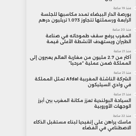
منذ 19 ساعة
بورصة الدار البيضاء تمدد مكاسبها للجلسة
الرابعة ورسملتها تتجاوز 1.073 تريليون درهم
منذ 20 ساعة
المغرب يرفع سقف طموحاته في صناعة
الطيران ويستهدف الأنشطة الأعلى قيمة
منذ 21 ساعة
أكثر من 2.7 مليون من مغاربة العالم يعبرون إلى
المملكة ضمن عملية “مرحبا”
منذ 21 ساعة
الشركة الناشئة المغربية Afdal تمثل المملكة
في وادي السيليكون
منذ 21 ساعة
السياحة البولندية تعزز مكانة المغرب بين أبرز
الوجهات الأوروبية
منذ 22 ساعة
ماسك يراهن على إنفيديا لبناء مستقبل الذكاء
الاصطناعي في الفضاء