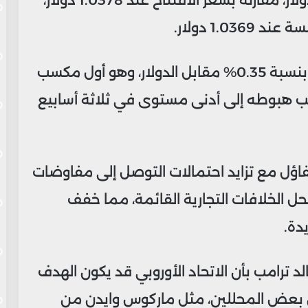
صعد اليورو بنسبة 0.15% إلى 1.0394 دولار، مقارنة بسعر الافتتاح عند 1.0378 دولار،
1. دولار.
أنهى اليورو تعاملات الثلاثاء على ارتفاع بنسبة 0.35% مقابل الدولار، وهو أول مكسب
عقب هبوطه إلى أدنى مستوى في ثلاثة أسابيع
فاؤل مع تزايد احتمالات التوصل إلى مفاوضات
 لحل الخلافات التجارية القائمة، مما خفف
دة.
د ترامب بأن الاتحاد الأوروبي قد يكون الهدف
ن بعض المحللين، مثل ماركوس وايدن من