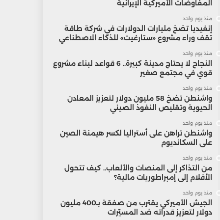
المفاوضات الأميركية الإيرانية
منذ يوم واحد
إنفيديا تضخ مليارات الدولارات في شركة طاقة
تقف وراء مشروع «ستارغيت» للذكاء الاصطناعي
منذ يوم واحد
النجاح لا يحتاج مدينة كبيرة.. 6 قواعد لبناء مشروع
قوي في مجتمع صغير
منذ يوم واحد
واشنطن تضخ 58 مليون دولار لتعزيز المعادن
الحيوية وتقليص النفوذ الصيني
منذ يوم واحد
واشنطن تراهن على أستراليا لكسر هيمنة الصين
على السكانديوم
منذ يوم واحد
من التذاكر إلى المنصات والألعاب.. كيف تتحول
الأفلام إلى إمبراطوريات مالية؟
منذ يوم واحد
الجيش الأميركي يقترب من صفقة بـ400 مليون
دولار لتعزيز قدراته ضد المسيّرات