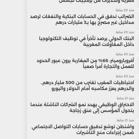
مغرية وتحذيرات من برمجيات تجسس
منذ 20 ساعة
الضرائب تدقق في الحسابات البنكية والنفقات لرصد
مداخيل غير مصرح بها بـ3 مليارات درهم
منذ 20 ساعة
البنك الدولي يرصد تأخراً في توظيف التكنولوجيا
داخل المقاولات المغربية
منذ 20 ساعة
أفروباروميتر: 66% من المغاربة يرون عبور الحدود
للعمل والتجارة أمراً صعباً
منذ 20 ساعة
احتياطيات المغرب تقترب من 500 مليار درهم..
والدرهم يعزز مكاسبه أمام الدولار واليورو
منذ 21 ساعة
الاحتراق الوظيفي يهدد نمو الشركات الناشئة عندما
يتحول المؤسس إلى عنق زجاجة
منذ 21 ساعة
واشنطن توسّع تدقيق حسابات التواصل الاجتماعي
ضمن إجراءات منح التأشيرات