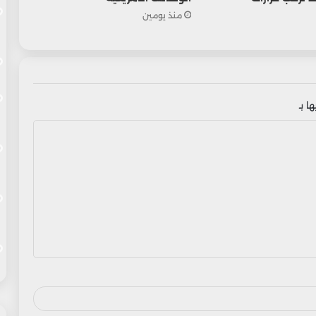
منذ يومين
ا بـ