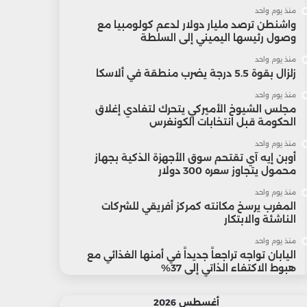
منذ يوم واحد
واشنطن ترصد مليار دولار لدعم كولومبيا مع
وصول رئيسها اليميني إلى السلطة
منذ يوم واحد
زلزال بقوة 5.5 درجة يضرب منطقة في ألاسكا
منذ يوم واحد
مجلس الشيوخ الأميركي يتحرك لتفادي إغلاق
الحكومة قبل انتخابات الكونغرس
منذ يوم واحد
أوبن إيه آي تقتحم سوق الأجهزة الذكية بجهاز
محمول يتجاوز سعره 300 دولار
منذ يوم واحد
المغرب يرسخ مكانته كمركز أفريقي للشركات
الناشئة والابتكار
منذ يوم واحد
اليابان تواجه تراجعاً جديداً في أمنها الغذائي مع
هبوط الاكتفاء الذاتي إلى 37%
أغسطس 2026