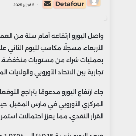
أرسل
Detafour
5 فبراير 2025
بريدا
إلكترونيا
واصل اليورو ارتفاعه أمام سلة من العمل
الأربعاء، مسجلًا مكاسب لليوم الثاني على
بعمليات شراء من مستويات منخفضة، إل
تجارية بين الاتحاد الأوروبي والولايات ال
جاء ارتفاع اليورو مدعومًا بتراجع التو
المركزي الأوروبي في مارس المقبل، 
القرار النقدي، مما يعزز احتمالات استمر