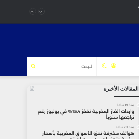
تسجيل
الوضع
للبحث
الدخول
المظلم
المقالات الأخيرة
منذ 19 ساعة
واردات الغاز المغربية تقفز 15.4% في يوليوز رغم
تراجعها سنوياً
منذ 20 ساعة
هواتف مخترقة تغزو الأسواق المغربية بأسعار