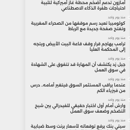
أمازون تدعم أضخم محطة غاز أميركية لتلبية
احتياجات طفرة الذكاء الاصطناعي
منذ يوم واحد
كولومبيا تعيد رسم موقفها من الصحراء المغربية
وتفتح صفحة جديدة مع الرباط
منذ يوم واحد
ترامب يهاجم قرار وقف قاعة البيت الأبيض ويتجه
إلى المحكمة العليا
منذ يوم واحد
جيل زد يكتشف أن المهارة قد تتفوق على الشهادة
في سوق العمل
منذ يوم واحد
عندما يراقب المستثمر السوق فيتغير أمامه.. درس
من فيزياء الكم
منذ يوم واحد
وارش أمام أول اختبار حقيقي للفيدرالي بين شبح
التضخم وضعف سوق العمل
منذ يوم واحد
سيتي بنك يرفع توقعاته لأسعار برنت وسط ضبابية