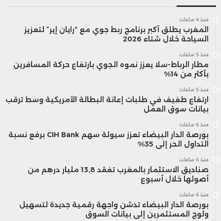
وأشار بيسنت أيضًا إلى أن أقوى أشكال التعاون
منذ 4 ساعات
بين البلدين حاليًا تتمثل في العلاقة على
المغرب يطلق أكبر برنامج ربط جوي مع “رايان إير” لتعزيز
السياحة خلال شتاء 2026
مستوى القيادة العليا، مرجحًا أن تستغرق
منذ 5 ساعات
عملية تحقيق توازن تجاري شامل بين الجانبين
مطار الرباط-سلا يعزز نموه الجوي بارتفاع حركة المسافرين
بأكثر من 14%
ما بين عامين إلى ثلاثة أعوام.
منذ 5 ساعات
ارتفاع طفيف في طلبات إعانة البطالة الأمريكية وسط ترقب
بيانات سوق العمل
وفي سياق متصل، كشفت صحيفة وول
منذ 6 ساعات
ستريت جورنال نقلًا عن مصدر في البيت
بورصة الدار البيضاء تعزز سيولة سهم CIH Bank برفع نسبة
التداول الحر إلى 35%
الأبيض، أن الإدارة الأمريكية تدرس فعليًا خفض
منذ 6 ساعات
صناديق الاستثمار بالمغرب تفقد 13,8 مليار درهم من
الرسوم الجمركية على الصين، في محاولة
أصولها خلال أسبوع
لاحتواء التصعيد التجاري، لكنها شددت على أن
منذ 6 ساعات
بورصة الدار البيضاء تدشن واجهة رقمية جديدة لتسهيل
أي خطوة من هذا النوع لن تكون أحادية
ولوج المستثمرين إلى بيانات السوق