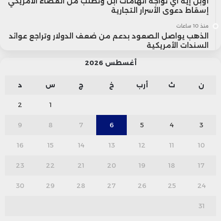
أوبن إيه آي تواجه اتهامات آبل وتطلب من القضاء الأمريكي
إسقاط دعوى الأسرار التجارية
منذ 10 ساعات
الذهب يواصل الصعود بدعم من ضعف الدولار وتراجع عوائد
السندات الأمريكية
أغسطس 2026
ن
ث
أرب
خ
ج
س
د
2
1
9
8
7
6
5
4
3
16
15
14
13
12
11
10
23
22
21
20
19
18
17
30
29
28
27
26
25
24
31