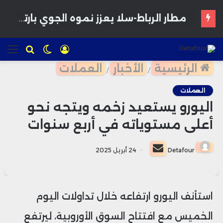
مطار الرباط-سلا يعزز نموه الجوي بارتفاع حركة المسافرين بأكثر من 14%
تسجيل
الوضع
للبحث
الق
الدخول
المظلم
الرئيسية
الأخبار
العملات
/
/
العملات
اليورو يستعيد زخمه ويتجه نحو
أعلى مستوياته في أربع سنوات
أرسل
Detafour
24 أبريل 2025
بريدا
إلكترونيا
استأنف اليورو ارتفاعه خلال تداولات اليوم
الخميس مع افتتاح السوق الأوروبية، ليرتفع