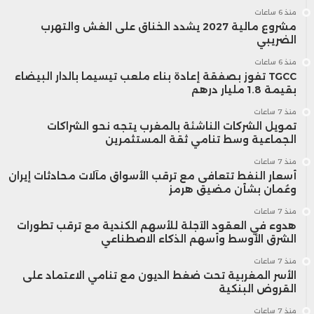
منذ 6 ساعات
الجانب.
مشروع مالية 2027 يشدد الخناق على الغش والتهرب
الضريبي
منذ 6 ساعات
TGCC تفوز بصفقة إعادة بناء ملعب تيسيما بالدار البيضاء
بقيمة 1.8 مليار درهم
منذ 7 ساعات
تمويل الشركات الناشئة بالمغرب يتجه نحو الشراكات
الجماعية وسط تنامي ثقة المستثمرين
منذ 7 ساعات
أسعار النفط تتعافى مع ترقب الأسواق مآلات محادثات إيران
وعُمان بشأن مضيق هرمز
منذ 7 ساعات
هدوء في العقود الآجلة للأسهم الكندية مع ترقب تطورات
الشرق الأوسط وأسهم الذكاء الاصطناعي
منذ 7 ساعات
الأسر المغربية تحت ضغط الديون مع تنامي الاعتماد على
القروض البنكية
منذ 7 ساعات