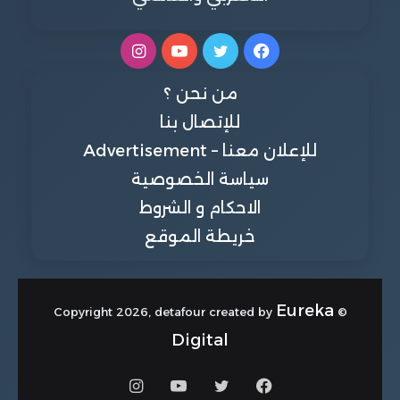
فيسبوك
تويتر
يوتيوب
انستقرام
من نحن ؟
للإتصال بنا
للإعلان معنا – Advertisement
سياسة الخصوصية
الاحكام و الشروط
خريطة الموقع
Eureka
© Copyright 2026, detafour created by
Digital
فيسبوك
تويتر
يوتيوب
انستقرام