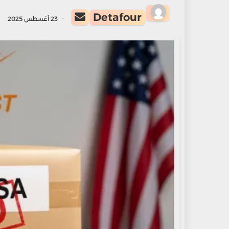
أرسل
Detafour
23 أغسطس 2025
بريدا
إلكترونيا