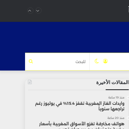
تسجيل
الوضع
للبحث
الدخول
المظلم
المقالات الأخيرة
منذ 19 ساعة
واردات الغاز المغربية تقفز 15.4% في يوليوز رغم
تراجعها سنوياً
منذ 20 ساعة
هواتف مخترقة تغزو الأسواق المغربية بأسعار