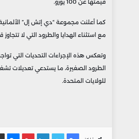
قيمتها عن 100 يورو.
كما أعلنت مجموعة “دي إتش إل” الألمانية 
مع استثناء الهدايا والطرود التي لا تتجاوز قيمتها 100
وتعكس هذه الإجراءات التحديات التي تواجه 
الطرود الصغيرة، ما يستدعي تعديلات تشغي
للولايات المتحدة.
فيسبوك
تويتر
لينكدإن
بينتيريس
ماس