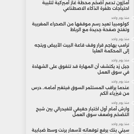
أمازون تدعم أضخم محطة غاز أميركية لتلبية
احتياجات طفرة الذكاء الاصطناعي
منذ يوم واحد
كولومبيا تعيد رسم موقفها من الصحراء المغربية
وتفتح صفحة جديدة مع الرباط
منذ يوم واحد
ترامب يهاجم قرار وقف قاعة البيت الأبيض ويتجه
إلى المحكمة العليا
منذ يوم واحد
جيل زد يكتشف أن المهارة قد تتفوق على الشهادة
في سوق العمل
منذ يوم واحد
عندما يراقب المستثمر السوق فيتغير أمامه.. درس
من فيزياء الكم
منذ يوم واحد
وارش أمام أول اختبار حقيقي للفيدرالي بين شبح
التضخم وضعف سوق العمل
منذ يوم واحد
سيتي بنك يرفع توقعاته لأسعار برنت وسط ضبابية