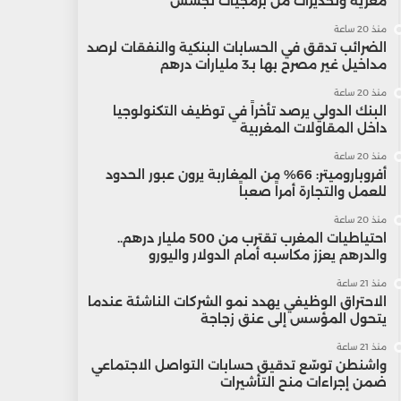
مغرية وتحذيرات من برمجيات تجسس
منذ 20 ساعة
الضرائب تدقق في الحسابات البنكية والنفقات لرصد
مداخيل غير مصرح بها بـ3 مليارات درهم
منذ 20 ساعة
البنك الدولي يرصد تأخراً في توظيف التكنولوجيا
داخل المقاولات المغربية
منذ 20 ساعة
أفروباروميتر: 66% من المغاربة يرون عبور الحدود
للعمل والتجارة أمراً صعباً
منذ 20 ساعة
احتياطيات المغرب تقترب من 500 مليار درهم..
والدرهم يعزز مكاسبه أمام الدولار واليورو
منذ 21 ساعة
الاحتراق الوظيفي يهدد نمو الشركات الناشئة عندما
يتحول المؤسس إلى عنق زجاجة
منذ 21 ساعة
واشنطن توسّع تدقيق حسابات التواصل الاجتماعي
ضمن إجراءات منح التأشيرات