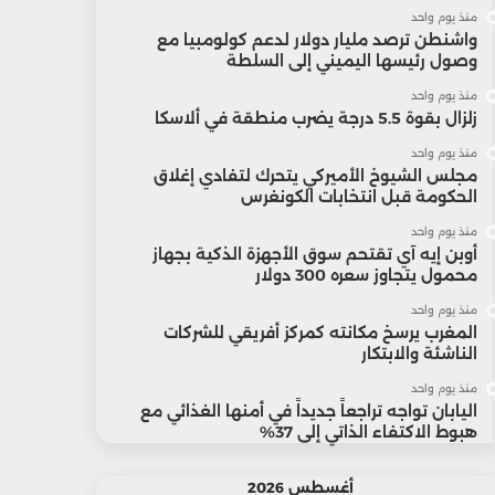
منذ يوم واحد
واشنطن ترصد مليار دولار لدعم كولومبيا مع
وصول رئيسها اليميني إلى السلطة
منذ يوم واحد
زلزال بقوة 5.5 درجة يضرب منطقة في ألاسكا
منذ يوم واحد
مجلس الشيوخ الأميركي يتحرك لتفادي إغلاق
الحكومة قبل انتخابات الكونغرس
منذ يوم واحد
أوبن إيه آي تقتحم سوق الأجهزة الذكية بجهاز
محمول يتجاوز سعره 300 دولار
منذ يوم واحد
المغرب يرسخ مكانته كمركز أفريقي للشركات
الناشئة والابتكار
منذ يوم واحد
اليابان تواجه تراجعاً جديداً في أمنها الغذائي مع
هبوط الاكتفاء الذاتي إلى 37%
أغسطس 2026