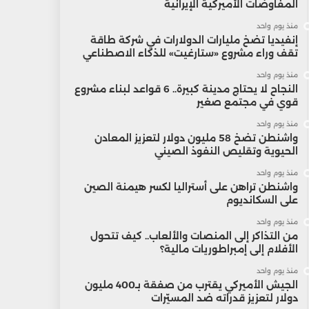
المفاوضات الأميركية الإيرانية
منذ يوم واحد
إنفيديا تضخ مليارات الدولارات في شركة طاقة
تقف وراء مشروع «ستارغيت» للذكاء الاصطناعي
منذ يوم واحد
النجاح لا يحتاج مدينة كبيرة.. 6 قواعد لبناء مشروع
قوي في مجتمع صغير
منذ يوم واحد
واشنطن تضخ 58 مليون دولار لتعزيز المعادن
الحيوية وتقليص النفوذ الصيني
منذ يوم واحد
واشنطن تراهن على أستراليا لكسر هيمنة الصين
على السكانديوم
منذ يوم واحد
من التذاكر إلى المنصات والألعاب.. كيف تتحول
الأفلام إلى إمبراطوريات مالية؟
منذ يوم واحد
الجيش الأميركي يقترب من صفقة بـ400 مليون
دولار لتعزيز قدراته ضد المسيّرات