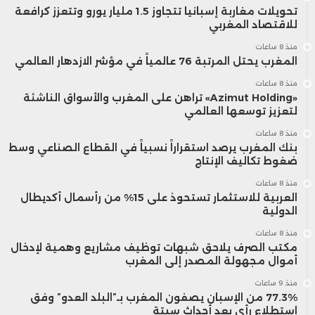
تحويلات مغاربة إسبانيا تتجاوز 1.5 مليار يورو وتتعزز كرافعة
للاقتصاد المغربي
منذ 8 ساعات
المغرب يحتل المرتبة 76 عالمياً في مؤشر الازدهار العالمي
منذ 8 ساعات
«Azimut Holding» تراهن على المغرب والأسواق الناشئة
لتعزيز توسعها العالمي
منذ 8 ساعات
بنك المغرب يرصد استقراراً نسبياً في القطاع الصناعي وسط
ضغوط تكاليف الإنتاج
منذ 8 ساعات
العربية للاستثمار تستحوذ على 15% من رأسمال أكديطال
الدولية
منذ 8 ساعات
مكتب الصرف يلاحق شبهات توظيف مشاريع وهمية لإدخال
أموال مجهولة المصدر إلى المغرب
منذ 9 ساعات
77.3% من الإسبان يصفون المغرب بـ”البلد العدو” وفق
استطلاع رأي بعد أحداث سبتة