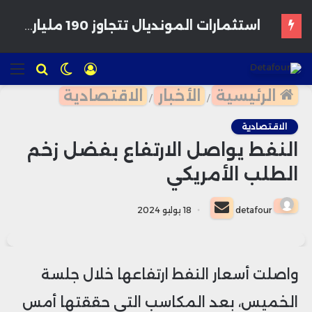
تسجيل
الوضع
للبحث
الق
الدخول
المظلم
الرئيسية
الأخبار
الاقتصادية
/
/
الاقتصادية
النفط يواصل الارتفاع بفضل زخم
الطلب الأمريكي
أرسل
detafour
18 يوليو 2024
بريدا
إلكترونيا
واصلت أسعار النفط ارتفاعها خلال جلسة
الخميس، بعد المكاسب التي حققتها أمس