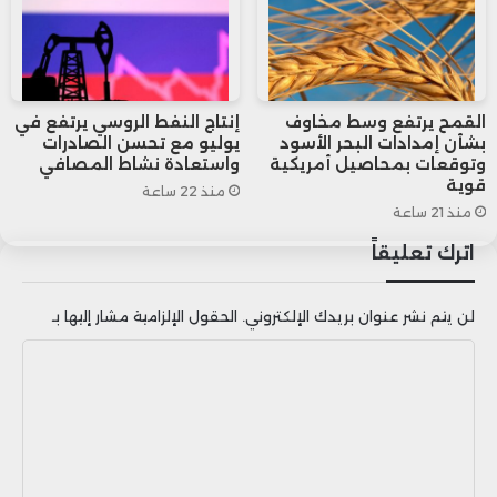
خبيرة تحليل الأسواق في “فيليب نوفا” في
تعقيب لوكالة “رويترز”.
القمح يرتفع وسط مخاوف
إنتاج النفط الروسي يرتفع في
بشأن إمدادات البحر الأسود
يوليو مع تحسن الصادرات
وأوضحت أن آمال خفض الاحتياطي
وتوقعات بمحاصيل أمريكية
واستعادة نشاط المصافي
قوية
الفيدرالي للفائدة، وموسم السفر الصيفي
منذ 22 ساعة
منذ 21 ساعة
في الولايات المتحدة عوامل تحافظ على
اترك تعليقاً
زخم الطلب على الذهب الأسود في أكبر
لن يتم نشر عنوان بريدك الإلكتروني.
الحقول الإلزامية مشار إليها بـ
اقتصادات العالم.
ا
ل
ت
ع
ل