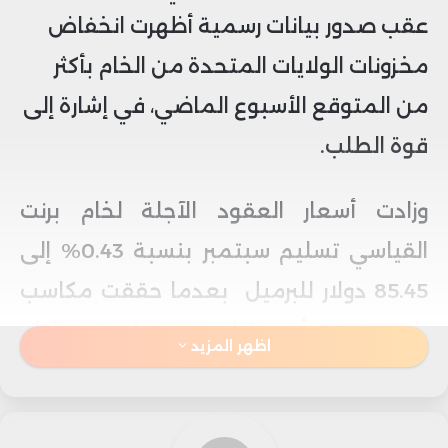
عقب صدور بيانات رسمية أظهرت انخفاض
مخزونات الولايات المتحدة من الخام بأكثر
من المتوقع الأسبوع الماضي، في إشارة إلى
قوة الطلب.
وزادت أسعار العقود الآجلة لخام برنت
القياسي تسليم سبتمبر بنسبة 0.43% إلى
85.45 دولار للبرميل بعدما حققت مكاسب
بلغت 1.6% أو يعادل 1.35 دولار في ختام
اظهر المزيد
جلسة الأربعاء.
كما ارتفعت أسعار العقود الآجلة لخام