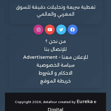
تغطية سريعة وتحليلات دقيقة للسوق
المغربي والعالمي
فيسبوك
تويتر
يوتيوب
انستقرام
من نحن ؟
للإتصال بنا
للإعلان معنا – Advertisement
سياسة الخصوصية
الاحكام و الشروط
خريطة الموقع
Eureka
© Copyright 2026, detafour created by
Digital