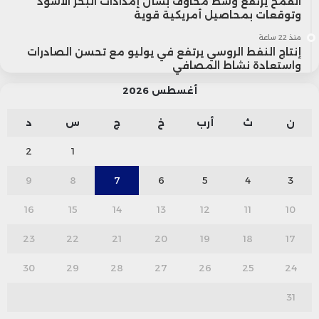
القمح يرتفع وسط مخاوف بشأن إمدادات البحر الأسود
وتوقعات بمحاصيل أمريكية قوية
منذ 22 ساعة
إنتاج النفط الروسي يرتفع في يوليو مع تحسن الصادرات
واستعادة نشاط المصافي
أغسطس 2026
ن
ث
أرب
خ
ج
س
د
2
1
9
8
7
6
5
4
3
16
15
14
13
12
11
10
23
22
21
20
19
18
17
30
29
28
27
26
25
24
31