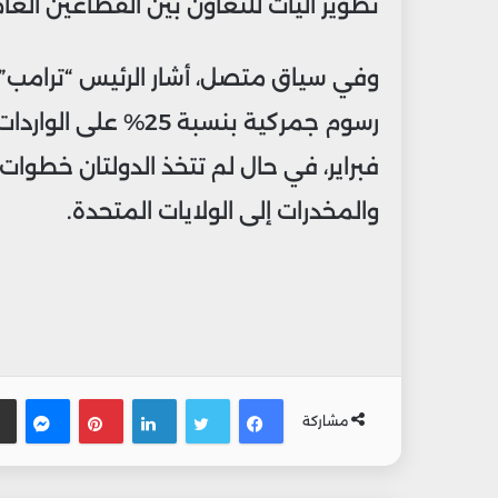
تطوير آليات للتعاون بين القطاعين الع
وفي سياق متصل، أشار الرئيس “ترامب”
رسوم جمركية بنسبة 25
فبراير، في حال لم تتخذ الدولتان خطوا
والمخدرات إلى الولايات المتحدة.
فيسبوك
تويتر
لينكدإن
بينتيريس
ماس
مشاركة