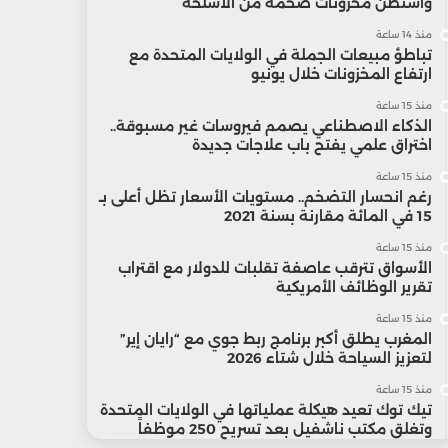
واشنطن مخزونات ضخمة من الأسلحة
منذ 14 ساعة
تباطؤ مبيعات الجملة في الولايات المتحدة مع
ارتفاع المخزونات خلال يونيو
منذ 15 ساعة
الذكاء الاصطناعي يصمم فيروسات غير مسبوقة..
اختراق علمي يفتح باب علاجات جديدة
منذ 15 ساعة
رغم انحسار التضخم.. مستويات الأسعار تظل أعلى بـ
15 في المائة مقارنة بسنة 2021
منذ 15 ساعة
الأسواق تترقب عاصفة تقلبات للدولار مع اقتراب
تقرير الوظائف الأمريكية
منذ 15 ساعة
المغرب يطلق أكبر برنامج ربط جوي مع “رايان إير”
لتعزيز السياحة خلال شتاء 2026
منذ 15 ساعة
تيك توك تعيد هيكلة عملياتها في الولايات المتحدة
وتغلق مكتب ناشفيل بعد تسريح 250 موظفاً