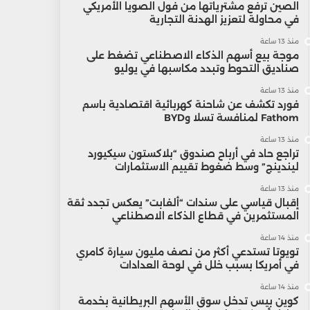
الصين ترفع مشترياتها من فول الصويا الأمريكي
في محاولة لتعزيز الهدنة التجارية
منذ 13 ساعة
موجة بيع أسهم الذكاء الاصطناعي تضغط على
صناديق التحوط وتبدد مكاسبها في يوليو
منذ 13 ساعة
فورد تكشف عن شاحنة كهربائية اقتصادية باسم
Fathom لمنافسة تسلا وBYD
منذ 13 ساعة
تراجع حاد في أرباح صندوق “بلاكستون سيكيورد
ليندينج” وسط ضغوط تقييم الاستثمارات
منذ 13 ساعة
إقبال قياسي على سندات “ألفابت” يعكس تجدد ثقة
المستثمرين في قطاع الذكاء الاصطناعي
منذ 14 ساعة
تويوتا تستدعي أكثر من نصف مليون سيارة كامري
في أمريكا بسبب خلل في لوحة العدادات
منذ 14 ساعة
كوين بيس تدخل سوق الأسهم البريطانية بخدمة