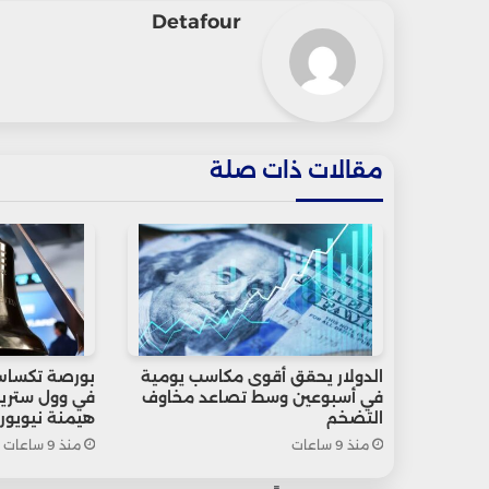
Detafour
مقالات ذات صلة
الدولار يحقق أقوى مكاسب يومية
بورصة تكساس
في أسبوعين وسط تصاعد مخاوف
في وول ستريت
التضخم
هيمنة نيويور
منذ 9 ساعات
منذ 9 ساعات