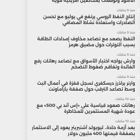
الأسود وتوقعات بمحاصيل أمريكية قوية
منذ 9 ساعات
إنتاج النفط الروسي يرتفع في يوليو مع تحسن
الصادرات واستعادة نشاط المصافي
منذ 9 ساعات
النفط يصعد مع تصاعد مخاوف إمدادات الطاقة
بسبب التوترات حول مضيق هرمز
منذ 9 ساعات
وارش يواجه اختبار الأسواق مع تصاعد رهانات رفع
الفائدة وتفاقم ضغوط التضخم
منذ 9 ساعات
وارنر براذرز ديسكفري تسجل قفزة في أعمال البث
وسط تصاعد الترقب حول صفقة باراماونت
منذ 10 ساعات
رهانات صعود قياسية على «إس آند بي 500» مع
عودة شهية المستثمرين للمخاطرة
منذ 10 ساعات
بعد أزمة حادة.. ليوبولد آشنبرينر يعود إلى الاستثمار
بصفقة قيمتها 400 مليون دولار