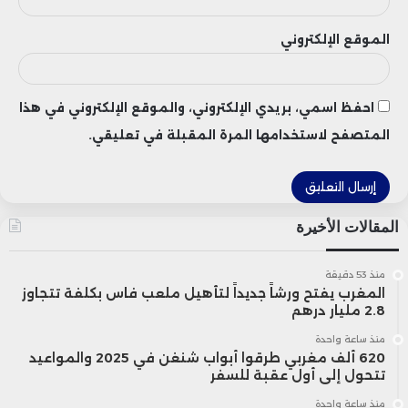
يقدم قاعدة بيانات وطنية للمشاريع الجاهزة
للتنفيذ، إلى جانب معلومات حول فرص
الموقع الإلكتروني
التمويل والتكوين والشراكات الممكنة.
احفظ اسمي، بريدي الإلكتروني، والموقع الإلكتروني في هذا
كما ستشكل المنصة أداة تخطيط ترابية، تُتيح
المتصفح لاستخدامها المرة المقبلة في تعليقي.
تصنيف المشاريع بحسب خصوصيات كل جهة،
بما ينسجم مع أولويات التنمية المحلية
المقالات الأخيرة
ويدعم التنسيق بين الفاعلين الاقتصاديين
والاجتماعيين.
منذ 53 دقيقة
المغرب يفتح ورشاً جديداً لتأهيل ملعب فاس بكلفة تتجاوز
2.8 مليار درهم
تستهدف المنصة الجديدة فئة الشباب
منذ ساعة واحدة
620 ألف مغربي طرقوا أبواب شنغن في 2025 والمواعيد
وحاملي الأفكار المبتكرة الراغبين في دخول
تتحول إلى أول عقبة للسفر
منذ ساعة واحدة