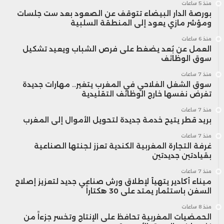
تفاعلية تعكس إرادة قوية في تحديث أدوات
منذ 5 ساعات
بورصة الدار البيضاء تتوقف عن الصعود بعد ست جلسات
الاقتصاد الاجتماعي، وتعزيز حضور التعاونيات
ومؤشر مازي يعود إلى المنطقة السلبية
منذ 6 ساعات
المغربية ضمن دينامية الاقتصاد الوطني، من
العمل عن بُعد يضغط على فرص الشباب ويعيد تشكيل
سوق الوظائف
خلال الابتكار الرقمي، والتدبير التشاركي، وربط
منذ 7 ساعات
الأفكار بالتمويل.
سوق الشغل الفلاحي في المغرب يتغير.. مهارات جديدة
تفرض نفسها خارج الوظائف التقليدية
منذ 7 ساعات
بريد قطر يتيح خدمة جديدة لتحويل الأموال إلى المغرب
منذ 7 ساعات
غرفة التجارة المغربية الكندية تعزز لجنتها الصناعية
بقيادتين جديدتين
منذ 7 ساعات
ميناء أكادير يتهيأ لإطلاق ورش صناعي جديد لتعزيز إصلاح
السفن باستثمار يمتد على 30 هكتاراً
منذ 8 ساعات
الحمضيات المغربية تحافظ على الإنتاج وتخسر جزءاً من