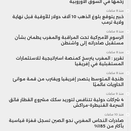
زخمها في السوق الأوروبية
منذ 8 ساعات
خبير يتوقع بلوغ الذهب 10 آلاف دولار للأوقية قبل نهاية
ولاية ترمب
منذ 8 ساعات
الرسوم الأميركية تحت المراقبة والمغرب يطمئن بشأن
مستقبل صادراته إلى واشنطن
منذ 8 ساعات
تقرير : المغرب يترسخ كمنصة استراتيجية للاستثمارات
المستقبلية في إفريقيا
منذ 8 ساعات
طنجة المتوسط يتصدر إفريقيا ويقترب من قمة موانئ
الحاويات عالميًا
منذ 9 ساعات
4 شركات دولية تتنافس لتوريد سكك مشروع القطار فائق
السرعة القنيطرة-مراكش
منذ 10 ساعات
صادرات النحاس المغربي نحو الصين تسجل قفزة قياسية
بأكثر من 185%