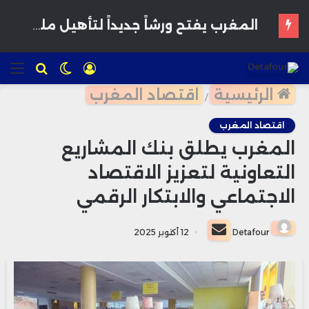
620 ألف مغربي طرقوا أبواب شنغن في 2025 والمواعيد تتحول إلى أول عقبة للسفر
تسجيل
الوضع
للبحث
الق
الدخول
المظلم
الرئيسية
اقتصاد المغرب
/
اقتصاد المغرب
المغرب يطلق بنك المشاريع
التعاونية لتعزيز الاقتصاد
الاجتماعي والابتكار الرقمي
أرسل
Detafour
12 أكتوبر 2025
بريدا
إلكترونيا