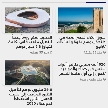
وستُتيح هذه البوابة الرقمية، الأولى من نوعها
على الصعيد الوطني، إمكانية استعراض مئات
المشاريع التعاونية المصنفة حسب الجهات
والقطاعات الاقتصادية، مما سيسمح بتوجيه
سوق الكراء قصير المدة في
المغرب يفتح ورشاً جديداً
طنجة يتوسع بقوة والعائدات
لتأهيل ملعب فاس بكلفة
الاستثمارات نحو المجالات ذات الإمكانات
تتراجع
تتجاوز 2.8 مليار درهم
منذ 29 دقيقة
منذ 53 دقيقة
العالية في خلق القيمة المضافة وفرص
العمل، لا سيما في المناطق القروية والجبلية.
620 ألف مغربي طرقوا أبواب
شنغن في 2025 والمواعيد
تتحول إلى أول عقبة للسفر
يرى مكتب تنمية التعاون أن القطاع التعاوني
منذ ساعة واحدة
بات اليوم أحد المحركات الأساسية للتنمية
39.6 مليون درهم لتأهيل
الطرق المؤدية إلى ملعب
الشاملة، خاصة في العالم القروي، حيث يساهم
الحسن الثاني استعداداً
لمونديال 2030
في تقليص الفوارق المجالية وتعزيز روح