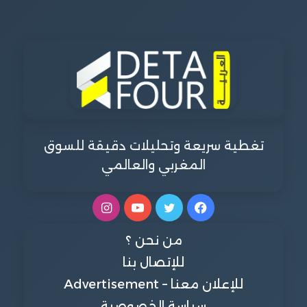
تغطية سريعة وتحليلات دقيقة للسوق
المغربي والعالمي
فيسبوك
تويتر
يوتيوب
انستقرام
من نحن ؟
للإتصال بنا
للإعلان معنا – Advertisement
سياسة الخصوصية