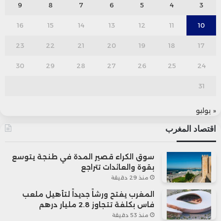
9
8
7
6
5
4
3
16
15
14
13
12
11
10
23
22
21
20
19
18
17
30
29
28
27
26
25
24
31
« يوليو
اقتصاد المغرب
سوق الكراء قصير المدة في طنجة يتوسع
بقوة والعائدات تتراجع
منذ 29 دقيقة
المغرب يفتح ورشاً جديداً لتأهيل ملعب
فاس بكلفة تتجاوز 2.8 مليار درهم
منذ 53 دقيقة