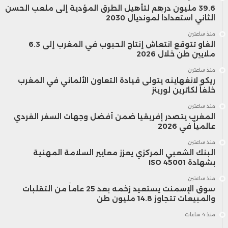
عالم التعاونيات، إلى جانب التعاونيات القائمة
39.6 مليون درهم لتأهيل الطرق المؤدية إلى ملعب الحسن
الثاني استعداداً لمونديال 2030
التي تبحث عن فرص للتوسع أو إعادة الهيكلة.
منذ ساعتين
الفاو تتوقع انتعاش إنتاج الحبوب في المغرب إلى 6.3
ويأتي إطلاق هذا المشروع تتويجًا لمسار بدأه
ملايين طن خلال 2026
منذ ساعتين
مكتب تنمية التعاون في أبريل 2025، حين
ريكو لانغهاينه يتولى قيادة التعاون الألماني في المغرب
خلفاً لكاترين لورينز
أعلن عن تأسيس بنك وطني للمشاريع
منذ ساعتين
التعاونية، عقب سلسلة من اللقاءات الجهوية
المغرب يتصدر إفريقيا ضمن أفضل وجهات السفر الفردي
عالمياً في 2026
وورشات التفكير الجماعي التي ركزت على رصد
منذ ساعتين
البنك الشعبي المركزي يعزز معايير السلامة المهنية
المشاريع الواعدة وتحفيز ريادة الأعمال
بشهادة ISO 45001
التعاونية.
منذ ساعتين
سوق الإسمنت يستعيد زخمه بعد 25 عاماً من التقلبات
والمبيعات تتجاوز 14.8 مليون طن
واليوم، يتحول ذلك التصور إلى منصة رقمية
منذ 4 ساعات